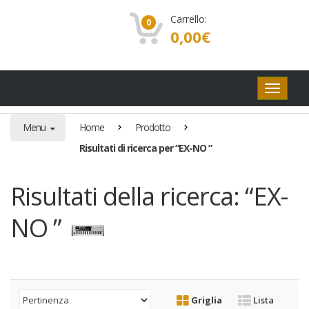
Carrello:
0
0,00
€
Pulsanti
di
navigaz
Menu
Home
Prodotto
Risultati di ricerca per “EX-NO ”
Risultati della ricerca: “EX-
NO ”
Griglia
Lista