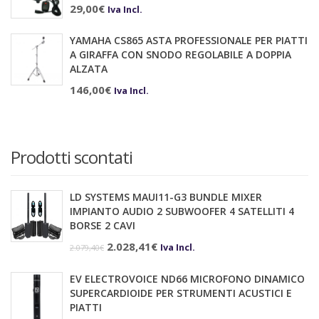
29,00
€
Iva Incl.
YAMAHA CS865 ASTA PROFESSIONALE PER PIATTI
A GIRAFFA CON SNODO REGOLABILE A DOPPIA
ALZATA
146,00
€
Iva Incl.
Prodotti scontati
LD SYSTEMS MAUI11-G3 BUNDLE MIXER
IMPIANTO AUDIO 2 SUBWOOFER 4 SATELLITI 4
BORSE 2 CAVI
Il
Il
2.028,41
€
Iva Incl.
2.079,40
€
prezzo
prezzo
EV ELECTROVOICE ND66 MICROFONO DINAMICO
originale
attuale
SUPERCARDIOIDE PER STRUMENTI ACUSTICI E
era:
è:
PIATTI