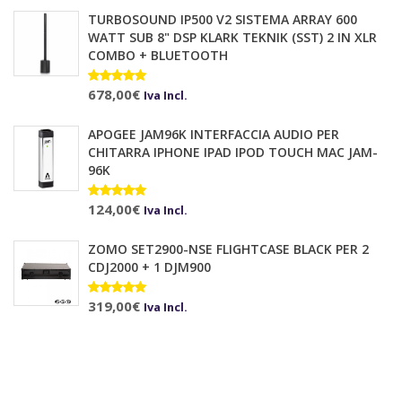
TURBOSOUND IP500 V2 SISTEMA ARRAY 600
WATT SUB 8" DSP KLARK TEKNIK (SST) 2 IN XLR
COMBO + BLUETOOTH
Valutato
678,00
€
10.00
su 5
Iva Incl.
APOGEE JAM96K INTERFACCIA AUDIO PER
CHITARRA IPHONE IPAD IPOD TOUCH MAC JAM-
96K
Valutato
124,00
€
Iva Incl.
5.00
su 5
ZOMO SET2900-NSE FLIGHTCASE BLACK PER 2
CDJ2000 + 1 DJM900
Valutato
319,00
€
Iva Incl.
5.00
su 5