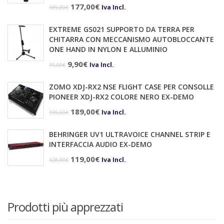
2.079,40€.
2.028,41€.
Il
Il
177,00
€
Iva Incl.
189,00
€
prezzo
prezzo
EXTREME GS021 SUPPORTO DA TERRA PER
originale
attuale
CHITARRA CON MECCANISMO AUTOBLOCCANTE
era:
è:
ONE HAND IN NYLON E ALLUMINIO
189,00€.
177,00€.
Il
Il
9,90
€
Iva Incl.
19,00
€
prezzo
prezzo
ZOMO XDJ-RX2 NSE FLIGHT CASE PER CONSOLLE
originale
attuale
PIONEER XDJ-RX2 COLORE NERO EX-DEMO
era:
è:
Il
Il
189,00
€
Iva Incl.
199,00
€
19,00€.
9,90€.
prezzo
prezzo
BEHRINGER UV1 ULTRAVOICE CHANNEL STRIP E
originale
attuale
INTERFACCIA AUDIO EX-DEMO
era:
è:
Il
Il
119,00
€
Iva Incl.
128,00
€
199,00€.
189,00€.
prezzo
prezzo
originale
attuale
era:
è:
Prodotti più apprezzati
128,00€.
119,00€.