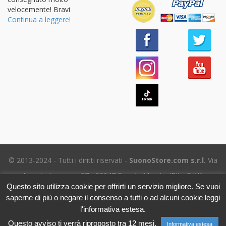
velocemente! Bravi
Continua a leggere!
© 2013-2024 - Tutti i diritti riservati -
SuonoStore.com s.r.l.
Via
Ignazio Losacco, 37 - 02047 Poggio Mirteto (RI) - P.IVA
Questo sito utilizza cookie per offrirti un servizio migliore. Se vuoi
01112470578 SDI: SUBM70N - REA RI-69195
saperne di più o negare il consenso a tutti o ad alcuni cookie leggi
Tel. (+39) 06.5656.8718 -
eMail Assistenza clienti
- Leggi
l'informativa estesa.
l'
Informativa sulla Privacy
Questo avviso ti verrà riproposto tra 12 mesi.
Informativa estesa