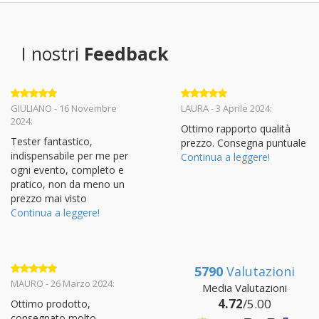
I nostri
Feedback
Valutato
5
Valutato
5
GIULIANO - 16 Novembre
LAURA - 3 Aprile 2024:
su 5
su 5
2024:
Ottimo rapporto qualità
Tester fantastico,
prezzo. Consegna puntuale
indispensabile per me per
Continua a leggere!
ogni evento, completo e
pratico, non da meno un
prezzo mai visto
Continua a leggere!
5790
Valutazioni
Valutato
5
MAURO - 26 Marzo 2024:
Media Valutazioni
su 5
4.72
/5.00
Ottimo prodotto,
consegnato molto