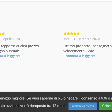
to
5
Valutato
5
 3 Aprile 2024:
MAURO - 26 Marzo 2024:
su 5
 rapporto qualità prezzo.
Ottimo prodotto, consegnato
na puntuale
velocemente! Bravi
ua a leggere!
Continua a leggere!
 servizio migliore. Se vuoi saperne di più o negare il consenso a tutti o 
 s.r.l.
Via Ignazio Losacco, 37 - 02047 Poggio Mirteto (RI) - P.IV
to avviso ti verrà riproposto tra 12 mesi.
Chiudi
Informativa estesa