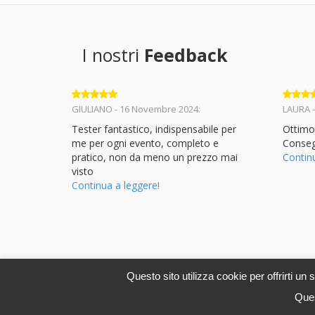
I nostri
Feedback
Valutato
5
Valuta
GIULIANO - 16 Novembre 2024:
LAURA -
su 5
su 5
Tester fantastico, indispensabile per
Ottimo
me per ogni evento, completo e
Conseg
pratico, non da meno un prezzo mai
Contin
visto
Continua a leggere!
Questo sito utilizza cookie per offrirti un
© 2013-2024 - Tutti i diritti riservati -
SuonoStore.com
Ques