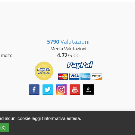
5790
Valutazioni
Media Valutazioni
4.72
/5.00
 molto
ad alcuni cookie leggi l'informativa estesa.
A 01112470578 SDI: SUBM70N - REA RI-69195
 (X)