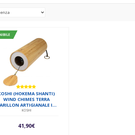
NIBILE
Valutato
KOSHI (HOKEMA SHANTI)
5.00
su 5
WIND CHIMES TERRA
ARILLON ARTIGIANALE IN
AMBOO FATTO A MANO IN
KOSHI
FRANCIA SALDATO IN
ARGENTO SU METALLO
41,90
€
MADE IN EUROPE