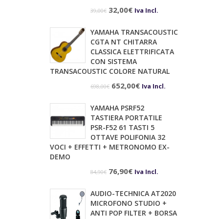
Il
Il
32,00
€
Iva Incl.
39,00
€
prezzo
prezzo
YAMAHA TRANSACOUSTIC
originale
attuale
CGTA NT CHITARRA
era:
è:
CLASSICA ELETTRIFICATA
CON SISTEMA
39,00€.
32,00€.
TRANSACOUSTIC COLORE NATURAL
Il
Il
652,00
€
Iva Incl.
698,00
€
prezzo
prezzo
YAMAHA PSRF52
originale
attuale
TASTIERA PORTATILE
era:
è:
PSR-F52 61 TASTI 5
OTTAVE POLIFONIA 32
698,00€.
652,00€.
VOCI + EFFETTI + METRONOMO EX-
DEMO
Il
Il
76,90
€
Iva Incl.
84,90
€
prezzo
prezzo
AUDIO-TECHNICA AT2020
originale
attuale
MICROFONO STUDIO +
era:
è:
ANTI POP FILTER + BORSA