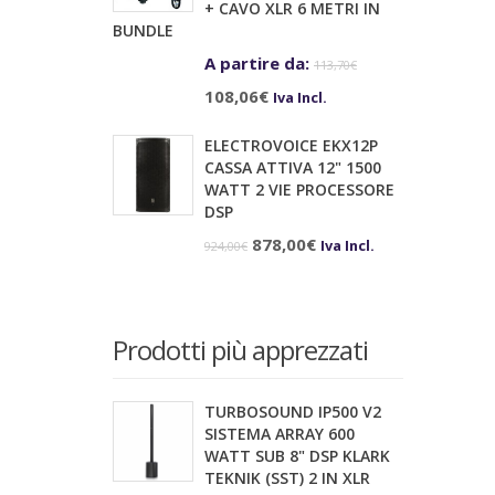
+ CAVO XLR 6 METRI IN
84,90€.
76,90€.
BUNDLE
A partire da:
113,70
€
Il
Il
108,06
€
Iva Incl.
prezzo
prezzo
ELECTROVOICE EKX12P
originale
attuale
CASSA ATTIVA 12" 1500
era:
è:
WATT 2 VIE PROCESSORE
DSP
113,70€.
108,06€.
Il
Il
878,00
€
Iva Incl.
924,00
€
prezzo
prezzo
originale
attuale
era:
è:
Prodotti più apprezzati
924,00€.
878,00€.
TURBOSOUND IP500 V2
SISTEMA ARRAY 600
WATT SUB 8" DSP KLARK
TEKNIK (SST) 2 IN XLR