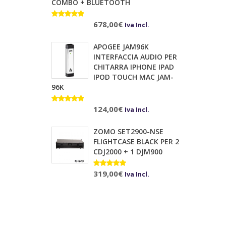
COMBO + BLUETOOTH
Valutato
10.00
678,00
su 5
€
Iva Incl.
APOGEE JAM96K
INTERFACCIA AUDIO PER
CHITARRA IPHONE IPAD
IPOD TOUCH MAC JAM-
96K
Valutato
124,00
€
Iva Incl.
5.00
su 5
ZOMO SET2900-NSE
FLIGHTCASE BLACK PER 2
CDJ2000 + 1 DJM900
Valutato
319,00
€
Iva Incl.
5.00
su 5