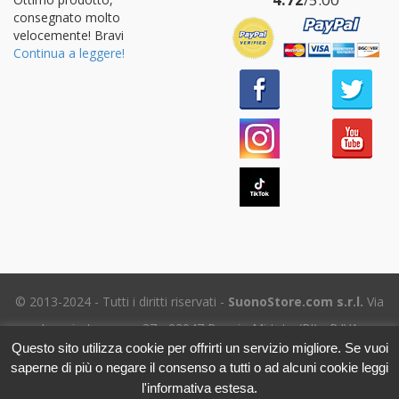
consegnato molto
velocemente! Bravi
Continua a leggere!
© 2013-2024 - Tutti i diritti riservati -
SuonoStore.com s.r.l.
Via
Ignazio Losacco, 37 - 02047 Poggio Mirteto (RI) - P.IVA
Questo sito utilizza cookie per offrirti un servizio migliore. Se vuoi
01112470578 SDI: SUBM70N - REA RI-69195
saperne di più o negare il consenso a tutti o ad alcuni cookie leggi
Tel. (+39) 06.5656.8718 -
eMail Assistenza clienti
- Leggi
l'informativa estesa.