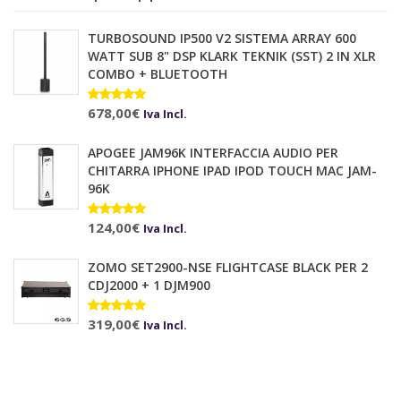
117,00€.
105,00€.
TURBOSOUND IP500 V2 SISTEMA ARRAY 600
WATT SUB 8" DSP KLARK TEKNIK (SST) 2 IN XLR
COMBO + BLUETOOTH
Valutato
678,00
€
10.00
su 5
Iva Incl.
APOGEE JAM96K INTERFACCIA AUDIO PER
CHITARRA IPHONE IPAD IPOD TOUCH MAC JAM-
96K
Valutato
124,00
€
Iva Incl.
5.00
su 5
ZOMO SET2900-NSE FLIGHTCASE BLACK PER 2
CDJ2000 + 1 DJM900
Valutato
319,00
€
Iva Incl.
5.00
su 5