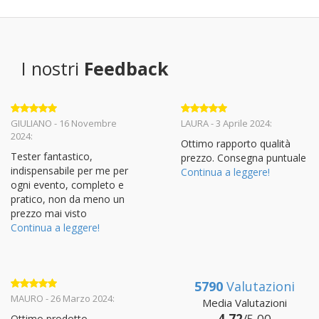
I nostri
Feedback
Valutato
5
Valutato
5
GIULIANO - 16 Novembre
LAURA - 3 Aprile 2024:
su 5
su 5
2024:
Ottimo rapporto qualità
Tester fantastico,
prezzo. Consegna puntuale
indispensabile per me per
Continua a leggere!
ogni evento, completo e
pratico, non da meno un
prezzo mai visto
Continua a leggere!
5790
Valutazioni
Valutato
5
MAURO - 26 Marzo 2024:
Media Valutazioni
su 5
4.72
/5.00
Ottimo prodotto,