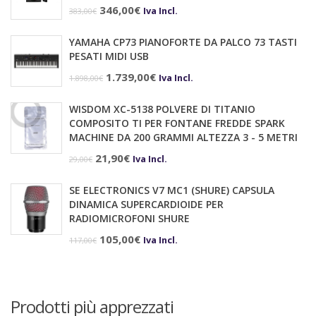
era:
è:
Il
Il
346,00
€
Iva Incl.
383,00
€
168,90€.
159,00€.
prezzo
prezzo
YAMAHA CP73 PIANOFORTE DA PALCO 73 TASTI
originale
attuale
PESATI MIDI USB
era:
è:
Il
Il
1.739,00
€
Iva Incl.
1.898,00
€
383,00€.
346,00€.
prezzo
prezzo
WISDOM XC-5138 POLVERE DI TITANIO
originale
attuale
COMPOSITO TI PER FONTANE FREDDE SPARK
era:
è:
MACHINE DA 200 GRAMMI ALTEZZA 3 - 5 METRI
1.898,00€.
1.739,00€.
Il
Il
21,90
€
Iva Incl.
29,00
€
prezzo
prezzo
SE ELECTRONICS V7 MC1 (SHURE) CAPSULA
originale
attuale
DINAMICA SUPERCARDIOIDE PER
era:
è:
RADIOMICROFONI SHURE
29,00€.
21,90€.
Il
Il
105,00
€
Iva Incl.
117,00
€
prezzo
prezzo
originale
attuale
era:
è:
Prodotti più apprezzati