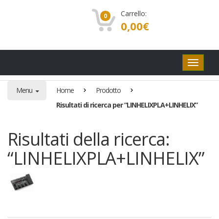
Carrello:
0
0,00
€
Pulsanti
di
navigaz
Menu
Home
Prodotto
Risultati di ricerca per “LINHELIXPLA+LINHELIX”
Risultati della ricerca:
“LINHELIXPLA+LINHELIX”