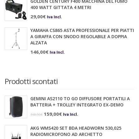
GOLDEN CENTURY F400 MACCHINA DEL FUMO
400 WATT GITTATA 4 METRI
29,00
€
Iva Incl.
YAMAHA CS865 ASTA PROFESSIONALE PER PIATTI
A GIRAFFA CON SNODO REGOLABILE A DOPPIA
ALZATA
146,00
€
Iva Incl.
Prodotti scontati
GEMINI AS2110 TO GO DIFFUSORE PORTATILI A
BATTERIA + TROLLEY INTEGRATO EX-DEMO
Il
Il
159,00
€
Iva Incl.
168,90
€
prezzo
prezzo
AKG WMS420 SET BDA HEADWORN 530,025
originale
attuale
RADIOMICROFONO AD ARCHETTO