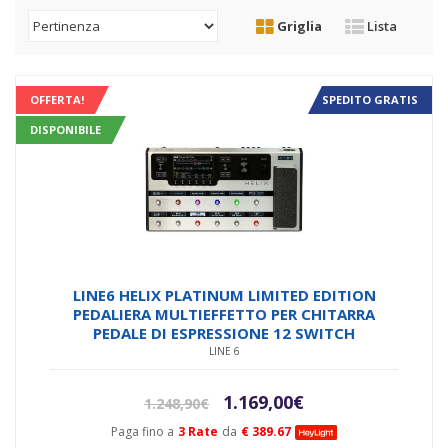
Griglia
Lista
OFFERTA!
SPEDITO GRATIS
DISPONIBILE
LINE6 HELIX PLATINUM LIMITED EDITION
PEDALIERA MULTIEFFETTO PER CHITARRA
PEDALE DI ESPRESSIONE 12 SWITCH
LINE 6
Il
Il
1.169,00
€
1.248,90
€
prezzo
prezzo
Paga fino a
3 Rate
da
€ 389.67
originale
attuale