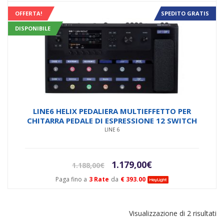
era:
è:
OFFERTA!
SPEDITO GRATIS
1.248,90€.
1.169,00€.
DISPONIBILE
LINE6 HELIX PEDALIERA MULTIEFFETTO PER
CHITARRA PEDALE DI ESPRESSIONE 12 SWITCH
LINE 6
Il
Il
1.179,00
€
1.188,00
€
prezzo
prezzo
Paga fino a
3 Rate
da
€ 393.00
originale
attuale
era:
è:
1.188,00€.
1.179,00€.
Visualizzazione di 2 risultati