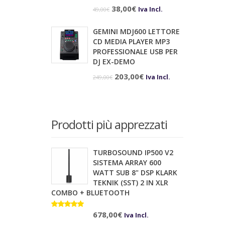
Il
Il
38,00
€
Iva Incl.
49,00
€
prezzo
prezzo
GEMINI MDJ600 LETTORE
originale
attuale
CD MEDIA PLAYER MP3
era:
è:
PROFESSIONALE USB PER
DJ EX-DEMO
49,00€.
38,00€.
Il
Il
203,00
€
Iva Incl.
249,00
€
prezzo
prezzo
originale
attuale
era:
è:
Prodotti più apprezzati
249,00€.
203,00€.
TURBOSOUND IP500 V2
SISTEMA ARRAY 600
WATT SUB 8" DSP KLARK
TEKNIK (SST) 2 IN XLR
COMBO + BLUETOOTH
Valutato
10.00
678,00
su 5
€
Iva Incl.