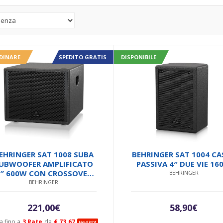
DINARE
SPEDITO GRATIS
DISPONIBILE
EHRINGER SAT 1008 SUBA
BEHRINGER SAT 1004 CA
UBWOOFER AMPLIFICATO
PASSIVA 4″ DUE VIE 16
8″ 600W CON CROSSOVER
BEHRINGER
STEREO
BEHRINGER
221,00
€
58,90
€
a fino a
3 Rate
da
€ 73.67