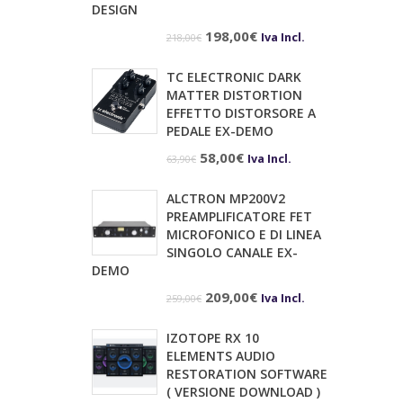
DESIGN
Il
Il
198,00
€
Iva Incl.
218,00
€
prezzo
prezzo
TC ELECTRONIC DARK
originale
attuale
MATTER DISTORTION
era:
è:
EFFETTO DISTORSORE A
PEDALE EX-DEMO
218,00€.
198,00€.
Il
Il
58,00
€
Iva Incl.
63,90
€
prezzo
prezzo
ALCTRON MP200V2
originale
attuale
PREAMPLIFICATORE FET
era:
è:
MICROFONICO E DI LINEA
SINGOLO CANALE EX-
63,90€.
58,00€.
DEMO
Il
Il
209,00
€
Iva Incl.
259,00
€
prezzo
prezzo
IZOTOPE RX 10
originale
attuale
ELEMENTS AUDIO
era:
è:
RESTORATION SOFTWARE
( VERSIONE DOWNLOAD )
259,00€.
209,00€.