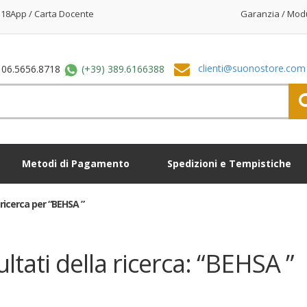
18App / Carta Docente
Garanzia / Mod
clienti@suonostore.com
 06.5656.8718
(+39) 389.6166388
Metodi di Pagamento
Spedizioni e Tempistiche
i ricerca per “BEHSA ”
ultati della ricerca: “BEHSA ”