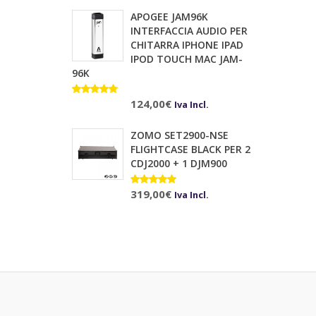
APOGEE JAM96K
INTERFACCIA AUDIO PER
CHITARRA IPHONE IPAD
IPOD TOUCH MAC JAM-
96K
Valutato
124,00
€
Iva Incl.
5.00
su 5
ZOMO SET2900-NSE
FLIGHTCASE BLACK PER 2
CDJ2000 + 1 DJM900
Valutato
319,00
€
Iva Incl.
5.00
su 5