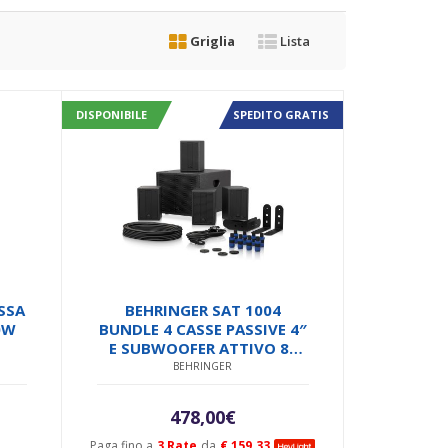
Griglia
Lista
DISPONIBILE
SPEDITO GRATIS
SSA
BEHRINGER SAT 1004
0W
BUNDLE 4 CASSE PASSIVE 4″
E SUBWOOFER ATTIVO 8″
600W
BEHRINGER
478,00
€
Paga fino a
3 Rate
da
€ 159.33