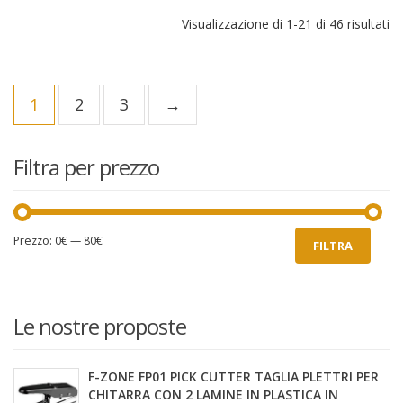
Visualizzazione di 1-21 di 46 risultati
1
2
3
→
Filtra per prezzo
Prezzo
Prezzo
Prezzo:
0€
—
80€
FILTRA
Min
Max
Le nostre proposte
F-ZONE FP01 PICK CUTTER TAGLIA PLETTRI PER
CHITARRA CON 2 LAMINE IN PLASTICA IN