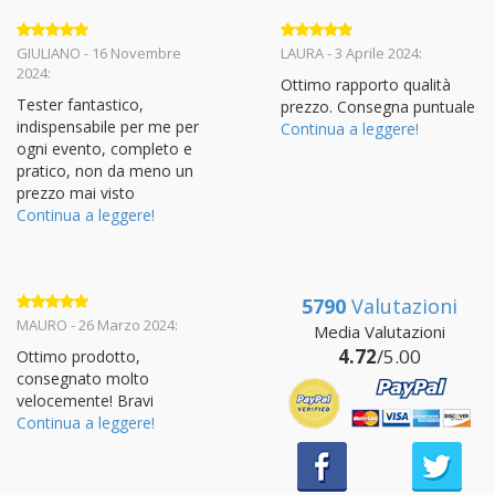
Valutato
5
Valutato
5
GIULIANO - 16 Novembre
LAURA - 3 Aprile 2024:
su 5
su 5
2024:
Ottimo rapporto qualità
Tester fantastico,
prezzo. Consegna puntuale
indispensabile per me per
Continua a leggere!
ogni evento, completo e
pratico, non da meno un
prezzo mai visto
Continua a leggere!
5790
Valutazioni
Valutato
5
MAURO - 26 Marzo 2024:
Media Valutazioni
su 5
4.72
/5.00
Ottimo prodotto,
consegnato molto
velocemente! Bravi
Continua a leggere!