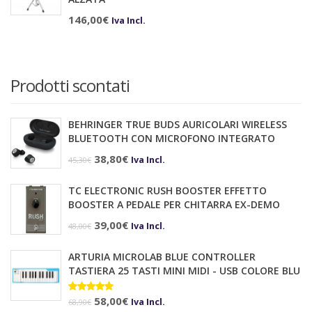
146,00
€
Iva Incl.
Prodotti scontati
BEHRINGER TRUE BUDS AURICOLARI WIRELESS
BLUETOOTH CON MICROFONO INTEGRATO
Il
Il
38,80
€
Iva Incl.
45,30
€
prezzo
prezzo
TC ELECTRONIC RUSH BOOSTER EFFETTO
originale
attuale
BOOSTER A PEDALE PER CHITARRA EX-DEMO
era:
è:
Il
Il
39,00
€
Iva Incl.
48,00
€
45,30€.
38,80€.
prezzo
prezzo
ARTURIA MICROLAB BLUE CONTROLLER
originale
attuale
TASTIERA 25 TASTI MINI MIDI - USB COLORE BLU
era:
è:
Il
Il
Valutato
58,00
€
48,00€.
39,00€.
Iva Incl.
68,90
€
5.00
su 5