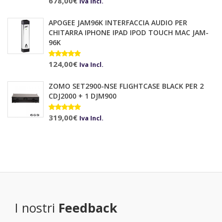
Valutato
678,00
€
10.00
su 5
Iva Incl.
APOGEE JAM96K INTERFACCIA AUDIO PER
CHITARRA IPHONE IPAD IPOD TOUCH MAC JAM-
96K
Valutato
124,00
€
Iva Incl.
5.00
su 5
ZOMO SET2900-NSE FLIGHTCASE BLACK PER 2
CDJ2000 + 1 DJM900
Valutato
319,00
€
Iva Incl.
5.00
su 5
I nostri
Feedback