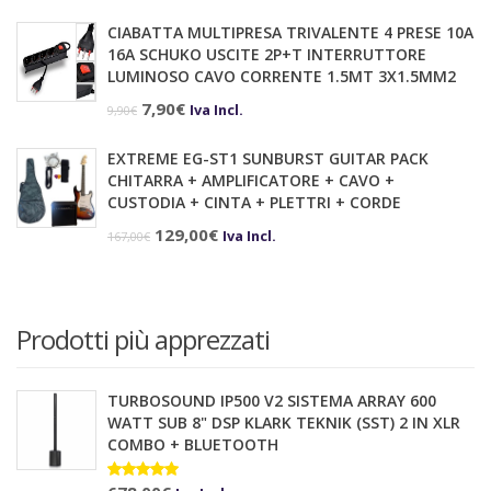
prezzo
prezzo
CIABATTA MULTIPRESA TRIVALENTE 4 PRESE 10A
originale
attuale
16A SCHUKO USCITE 2P+T INTERRUTTORE
era:
è:
LUMINOSO CAVO CORRENTE 1.5MT 3X1.5MM2
68,90€.
58,00€.
Il
Il
7,90
€
Iva Incl.
9,90
€
prezzo
prezzo
EXTREME EG-ST1 SUNBURST GUITAR PACK
originale
attuale
CHITARRA + AMPLIFICATORE + CAVO +
era:
è:
CUSTODIA + CINTA + PLETTRI + CORDE
9,90€.
7,90€.
Il
Il
129,00
€
Iva Incl.
167,00
€
prezzo
prezzo
originale
attuale
era:
è:
Prodotti più apprezzati
167,00€.
129,00€.
TURBOSOUND IP500 V2 SISTEMA ARRAY 600
WATT SUB 8" DSP KLARK TEKNIK (SST) 2 IN XLR
COMBO + BLUETOOTH