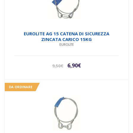
EUROLITE AG 15 CATENA DI SICUREZZA
ZINCATA CARICO 15KG
EUROLITE
Il
Il
6,90
€
9,50
€
prezzo
prezzo
originale
attuale
era:
è:
DA ORDINARE
9,50€.
6,90€.