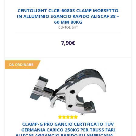
CENTOLIGHT CLCR-6080S CLAMP MORSETTO
IN ALLUMINIO SGANCIO RAPIDO ALISCAF 38 –
60 MM 80KG
CENTOLIGHT
7,90
€
DA ORDINARE
Valutato
CLAMP-G PRO GANCIO CERTIFICATO TUV
5.00
su 5
GERMANIA CARICO 250KG PER TRUSS FARI
ALISCAF AGGANCIO RAPIDO SU AMERICANA DA