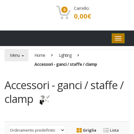
Carrello:
0
0,00
€
Pulsanti
di
navigaz
Menu
Home
Lighting
Accessori - ganci / staffe / clamp
Accessori - ganci / staffe /
clamp
Griglia
Lista