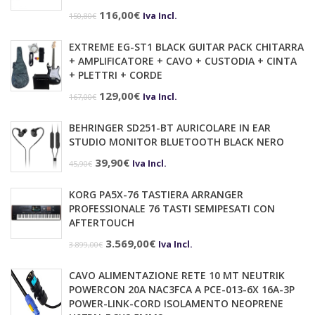
Il
Il
116,00
€
Iva Incl.
150,80
€
prezzo
prezzo
EXTREME EG-ST1 BLACK GUITAR PACK CHITARRA
originale
attuale
+ AMPLIFICATORE + CAVO + CUSTODIA + CINTA
era:
è:
+ PLETTRI + CORDE
150,80€.
116,00€.
Il
Il
129,00
€
Iva Incl.
167,00
€
prezzo
prezzo
BEHRINGER SD251-BT AURICOLARE IN EAR
originale
attuale
STUDIO MONITOR BLUETOOTH BLACK NERO
era:
è:
Il
Il
39,90
€
Iva Incl.
45,90
€
167,00€.
129,00€.
prezzo
prezzo
KORG PA5X-76 TASTIERA ARRANGER
originale
attuale
PROFESSIONALE 76 TASTI SEMIPESATI CON
era:
è:
AFTERTOUCH
45,90€.
39,90€.
Il
Il
3.569,00
€
Iva Incl.
3.899,00
€
prezzo
prezzo
CAVO ALIMENTAZIONE RETE 10 MT NEUTRIK
originale
attuale
POWERCON 20A NAC3FCA A PCE-013-6X 16A-3P
era:
è:
POWER-LINK-CORD ISOLAMENTO NEOPRENE