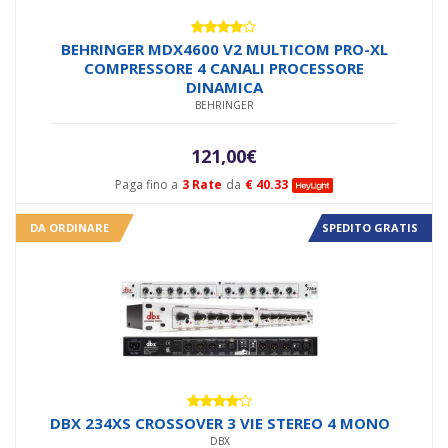
Valutato
BEHRINGER MDX4600 V2 MULTICOM PRO-XL
4.00
su
COMPRESSORE 4 CANALI PROCESSORE
5
DINAMICA
BEHRINGER
121,00
€
Paga fino a
3 Rate
da
€ 40.33
DA ORDINARE
SPEDITO GRATIS
Valutato
DBX 234XS CROSSOVER 3 VIE STEREO 4 MONO
4.00
su
DBX