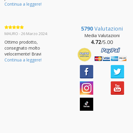
Continua a leggere!
5790
Valutazioni
Valutato
5
MAURO - 26 Marzo 2024:
Media Valutazioni
su 5
4.72
/5.00
Ottimo prodotto,
consegnato molto
velocemente! Bravi
Continua a leggere!