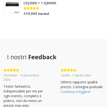
CDJ2000 + 1 DJM900
Valutato
319,00
€
Iva Incl.
5.00
su 5
I nostri
Feedback
Valutato
5
Valutato
5
GIULIANO - 16 Novembre
LAURA - 3 Aprile 2024:
su 5
su 5
2024:
Ottimo rapporto qualità
Tester fantastico,
prezzo. Consegna puntuale
indispensabile per me per
Continua a leggere!
ogni evento, completo e
pratico, non da meno un
prezzo mai visto