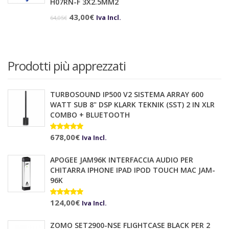
H07RN-F 3X2.5MM2
3.899,00€.
3.569,00€.
Il
Il
43,00
€
Iva Incl.
64,05
€
prezzo
prezzo
originale
attuale
era:
è:
Prodotti più apprezzati
64,05€.
43,00€.
TURBOSOUND IP500 V2 SISTEMA ARRAY 600
WATT SUB 8" DSP KLARK TEKNIK (SST) 2 IN XLR
COMBO + BLUETOOTH
Valutato
678,00
€
10.00
su 5
Iva Incl.
APOGEE JAM96K INTERFACCIA AUDIO PER
CHITARRA IPHONE IPAD IPOD TOUCH MAC JAM-
96K
Valutato
124,00
€
Iva Incl.
5.00
su 5
ZOMO SET2900-NSE FLIGHTCASE BLACK PER 2