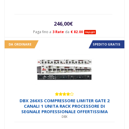
5
246,00
€
Paga fino a
3 Rate
da
€ 82.00
DA ORDINARE
SPEDITO GRATIS
Valutato
DBX 266XS COMPRESSORE LIMITER GATE 2
4.00
su
CANALI 1 UNITA RACK PROCESSORE DI
5
SEGNALE PROFESSIONALE OFFERTISSIMA
DBX