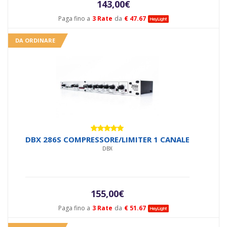
143,00
€
Paga fino a
3 Rate
da
€ 47.67
DA ORDINARE
Valutato
DBX 286S COMPRESSORE/LIMITER 1 CANALE
5.00
su 5
DBX
155,00
€
Paga fino a
3 Rate
da
€ 51.67