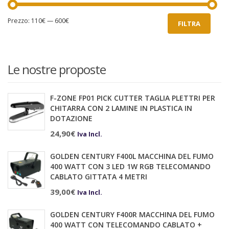
Prezzo
Prezzo
Prezzo:
110€
—
600€
FILTRA
Min
Max
Le nostre proposte
F-ZONE FP01 PICK CUTTER TAGLIA PLETTRI PER
CHITARRA CON 2 LAMINE IN PLASTICA IN
DOTAZIONE
24,90
€
Iva Incl.
GOLDEN CENTURY F400L MACCHINA DEL FUMO
400 WATT CON 3 LED 1W RGB TELECOMANDO
CABLATO GITTATA 4 METRI
39,00
€
Iva Incl.
GOLDEN CENTURY F400R MACCHINA DEL FUMO
400 WATT CON TELECOMANDO CABLATO +