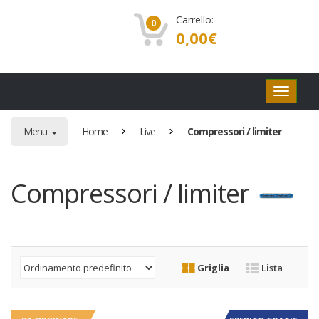
Carrello:
0
0,00
€
Pulsanti
di
navigaz
Menu
Home
Live
Compressori / limiter
Compressori / limiter
Griglia
Lista