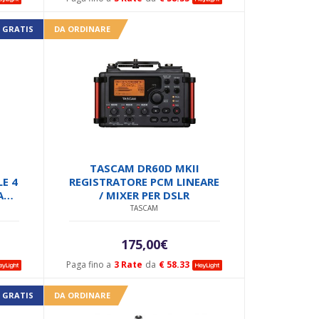
 GRATIS
DA ORDINARE
TASCAM DR60D MKII
E 4
REGISTRATORE PCM LINEARE
A
/ MIXER PER DSLR
UT
TASCAM
175,00
€
Paga fino a
3 Rate
da
€ 58.33
 GRATIS
DA ORDINARE