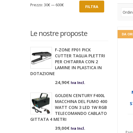
Prezzo
Prezzo
Prezzo:
30€
—
600€
FILTRA
Min
Max
Le nostre proposte
DA OR
F-ZONE FP01 PICK
CUTTER TAGLIA PLETTRI
PER CHITARRA CON 2
LAMINE IN PLASTICA IN
DOTAZIONE
24,90
€
Iva Incl.
GOLDEN CENTURY F400L
MACCHINA DEL FUMO 400
S
WATT CON 3 LED 1W RGB
TELECOMANDO CABLATO
GITTATA 4 METRI
39,00
€
Iva Incl.
Paga