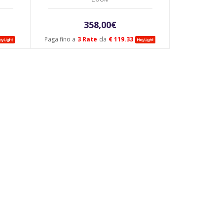
358,00
€
rezzo
Paga fino a
3 Rate
da
€ 119.33
ttuale
78,00€.