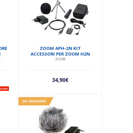
ORE
ZOOM APH-2N KIT
N
ACCESSORI PER ZOOM H2N
Y
ZOOM
34,90
€
DA ORDINARE