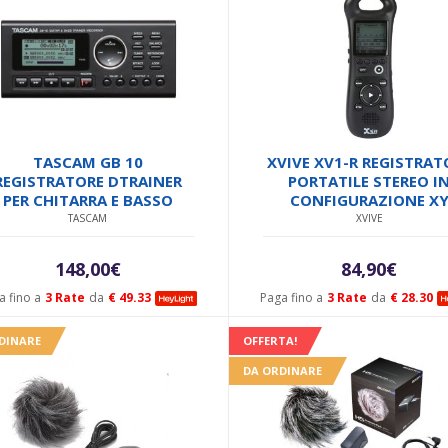
TASCAM GB 10
XVIVE XV1-R REGISTRAT
REGISTRATORE DTRAINER
PORTATILE STEREO I
PER CHITARRA E BASSO
CONFIGURAZIONE X
TASCAM
XVIVE
148,00
€
84,90
€
a fino a
3 Rate
da
€ 49.33
Paga fino a
3 Rate
da
€ 28.30
DINARE
OFFERTA!
DA ORDINARE