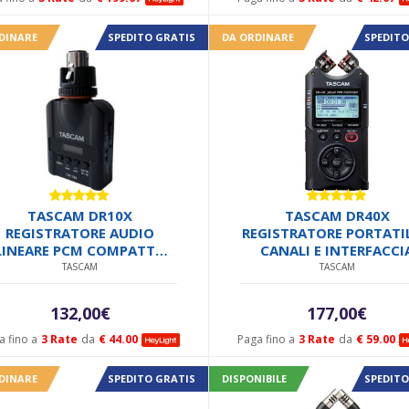
DINARE
SPEDITO GRATIS
DA ORDINARE
SPEDITO
Valutato
Valutato
TASCAM DR10X
TASCAM DR40X
5.00
su 5
5.00
su 5
REGISTRATORE AUDIO
REGISTRATORE PORTATIL
LINEARE PCM COMPATTO
CANALI E INTERFACCI
CONNETTORE XLR
AUDIO USB 2 IN / 2 O
TASCAM
TASCAM
132,00
€
177,00
€
a fino a
3 Rate
da
€ 44.00
Paga fino a
3 Rate
da
€ 59.00
DINARE
SPEDITO GRATIS
DISPONIBILE
SPEDITO