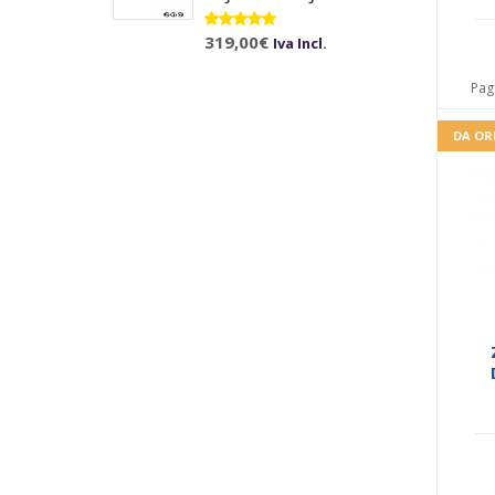
Valutato
319,00
€
Iva Incl.
5.00
su 5
Pag
DA OR