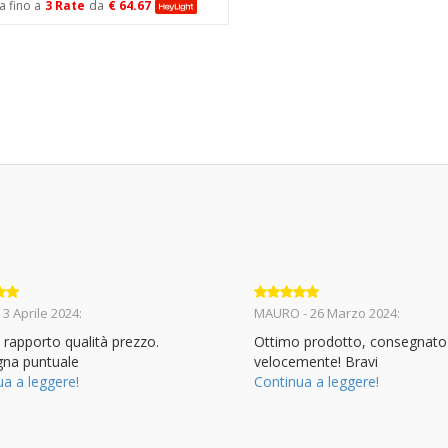
a fino a
3 Rate
da
€ 64.67
to
5
Valutato
5
 3 Aprile 2024:
MAURO - 26 Marzo 2024:
su 5
 rapporto qualità prezzo.
Ottimo prodotto, consegnato
na puntuale
velocemente! Bravi
ua a leggere!
Continua a leggere!