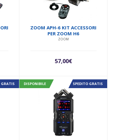
SORI
ZOOM APH-6 KIT ACCESSORI
PER ZOOM H6
ZOOM
57,00
€
ezzo
tuale
 GRATIS
DISPONIBILE
SPEDITO GRATIS
00€.