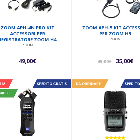
ZOOM APH-4N PRO KIT
ZOOM APH-5 KIT ACCES
ACCESSORI PER
PER ZOOM H5
REGISTRATORE ZOOM H4
ZOOM
ZOOM
Il
Il
49,00
€
35,00
€
45,00
€
prezzo
pr
originale
at
era:
è:
TA!
SPEDITO GRATIS
DA ORDINARE
SPEDITO
45,00€.
35,
NIBILE