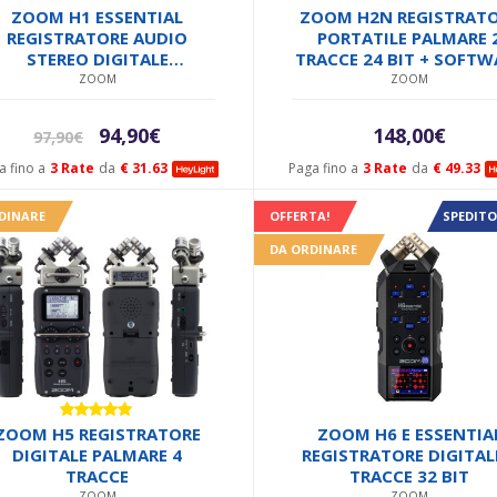
Valutato
ZOOM H1 ESSENTIAL
ZOOM H2N REGISTRAT
4.75
su 5
REGISTRATORE AUDIO
PORTATILE PALMARE 
STEREO DIGITALE
TRACCE 24 BIT + SOFTW
COMPATTO A 32 BIT
STEINBERG WAVELAB +
ZOOM
ZOOM
CARD 2GB
Il
Il
94,90
€
148,00
€
97,90
€
prezzo
prezzo
a fino a
3 Rate
da
€ 31.63
Paga fino a
3 Rate
da
€ 49.33
originale
attuale
era:
è:
DINARE
OFFERTA!
SPEDITO
97,90€.
94,90€.
DA ORDINARE
Valutato
ZOOM H5 REGISTRATORE
ZOOM H6 E ESSENTIA
5.00
su 5
DIGITALE PALMARE 4
REGISTRATORE DIGITAL
TRACCE
TRACCE 32 BIT
ZOOM
ZOOM