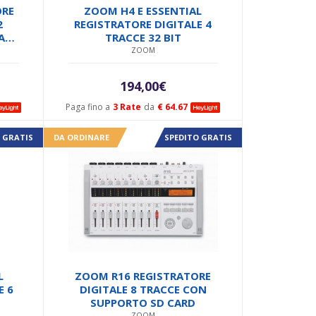
ORE
ZOOM H4 E ESSENTIAL
2
REGISTRATORE DIGITALE 4
ARE
TRACCE 32 BIT
 SD
ZOOM
194,00
€
Paga fino a
3 Rate
da
€ 64.67
 GRATIS
DA ORDINARE
SPEDITO GRATIS
L
ZOOM R16 REGISTRATORE
E 6
DIGITALE 8 TRACCE CON
SUPPORTO SD CARD
ZOOM