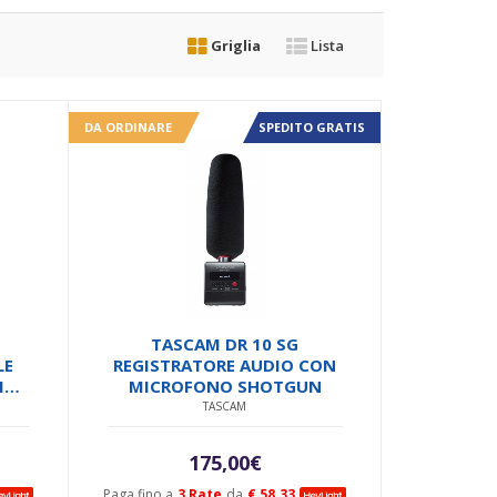
Griglia
Lista
DA ORDINARE
SPEDITO GRATIS
TASCAM DR 10 SG
LE
REGISTRATORE AUDIO CON
INI
MICROFONO SHOTGUN
ASSA
TASCAM
175,00
€
Paga fino a
3 Rate
da
€ 58.33