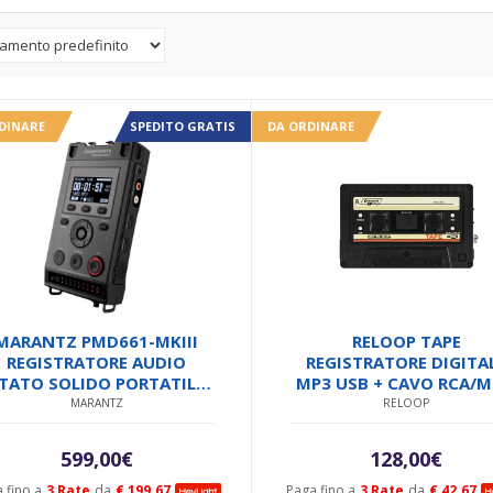
DINARE
SPEDITO GRATIS
DA ORDINARE
MARANTZ PMD661-MKIII
RELOOP TAPE
REGISTRATORE AUDIO
REGISTRATORE DIGITA
TATO SOLIDO PORTATILE
MP3 USB + CAVO RCA/M
CAVI USB/AUDIO
JACK STEREO + CAVO M
MARANTZ
RELOOP
ALIMENTATORE
+ ALIMENTATORE
ADATTATORI SD-CARD
599,00
€
128,00
€
CD/SOFTWARE
 fino a
3 Rate
da
€ 199.67
Paga fino a
3 Rate
da
€ 42.67