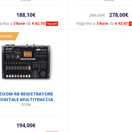
Il
Il
188,10
€
278,00
€
288,00
€
prezzo
p
a fino a
3 Rate
da
€ 62.70
Paga fino a
3 Rate
da
€ 92.67
originale
a
era:
è:
DINARE
288,00€.
2
ZOOM R8 REGISTRATORE
DIGITALE MULTITRACCIA
ZOOM
194,00
€