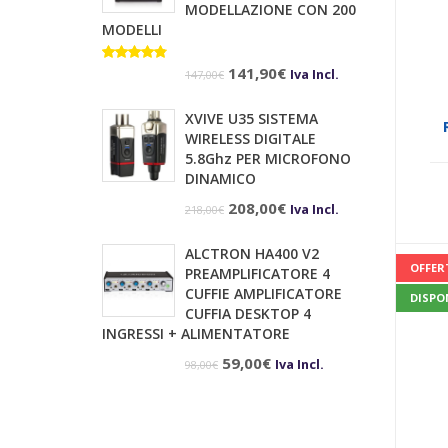
MODELLAZIONE CON 200
29,90€.
28,90€.
MODELLI
Il
Il
Valutato
141,90
€
Iva Incl.
147,00
€
4.67
su 5
prezzo
prezzo
XVIVE U35 SISTEMA
originale
attuale
WIRELESS DIGITALE
era:
è:
5.8Ghz PER MICROFONO
DINAMICO
147,00€.
141,90€.
Il
Il
208,00
€
Iva Incl.
218,00
€
prezzo
prezzo
ALCTRON HA400 V2
originale
attuale
OFFER
PREAMPLIFICATORE 4
era:
è:
CUFFIE AMPLIFICATORE
DISPO
CUFFIA DESKTOP 4
218,00€.
208,00€.
INGRESSI + ALIMENTATORE
Il
Il
59,00
€
Iva Incl.
98,00
€
prezzo
prezzo
originale
attuale
era:
è: