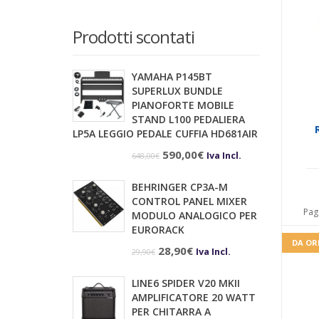
Prodotti scontati
YAMAHA P145BT
SUPERLUX BUNDLE
PIANOFORTE MOBILE
STAND L100 PEDALIERA
LP5A LEGGIO PEDALE CUFFIA HD681AIR
Il
Il
590,00
€
Iva Incl.
648,00
€
prezzo
prezzo
BEHRINGER CP3A-M
originale
attuale
CONTROL PANEL MIXER
Pag
era:
è:
MODULO ANALOGICO PER
EURORACK
648,00€.
590,00€.
DA OR
Il
Il
28,90
€
Iva Incl.
29,90
€
prezzo
prezzo
LINE6 SPIDER V20 MKII
originale
attuale
AMPLIFICATORE 20 WATT
era:
è:
PER CHITARRA A