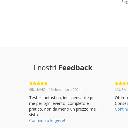
Pag
I nostri
Feedback
Valutato
5
Valuta
GIULIANO - 16 Novembre 2024:
LAURA -
su 5
su 5
Tester fantastico, indispensabile per
Ottimo
me per ogni evento, completo e
Conseg
pratico, non da meno un prezzo mai
Contin
visto
Continua a leggere!