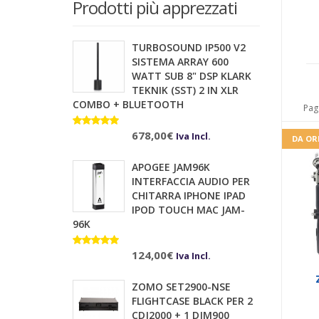
Prodotti più apprezzati
98,00€.
59,00€.
TURBOSOUND IP500 V2
SISTEMA ARRAY 600
WATT SUB 8" DSP KLARK
TEKNIK (SST) 2 IN XLR
COMBO + BLUETOOTH
Pag
Valutato
10.00
678,00
su 5
€
Iva Incl.
DA OR
APOGEE JAM96K
INTERFACCIA AUDIO PER
CHITARRA IPHONE IPAD
IPOD TOUCH MAC JAM-
96K
Valutato
124,00
€
Iva Incl.
5.00
su 5
ZOMO SET2900-NSE
FLIGHTCASE BLACK PER 2
CDJ2000 + 1 DJM900