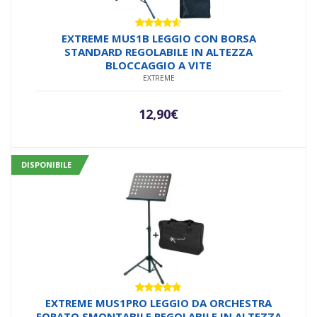
Valutato
EXTREME MUS1B LEGGIO CON BORSA
4.50
su 5
STANDARD REGOLABILE IN ALTEZZA
BLOCCAGGIO A VITE
EXTREME
12,90
€
DISPONIBILE
Valutato
EXTREME MUS1PRO LEGGIO DA ORCHESTRA
4.69
su 5
FORATO SMONTABILE REGOLABILE IN ALTEZZA