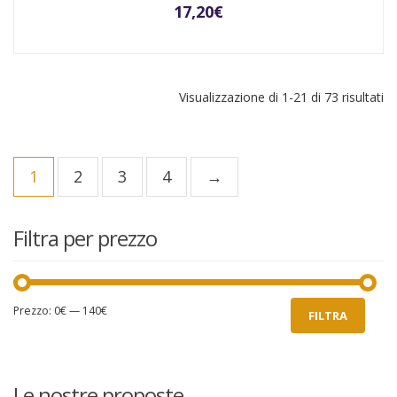
17,20
€
Visualizzazione di 1-21 di 73 risultati
1
2
3
4
→
Filtra per prezzo
Prezzo
Prezzo
Prezzo:
0€
—
140€
FILTRA
Min
Max
Le nostre proposte