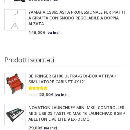
YAMAHA CS865 ASTA PROFESSIONALE PER PIATTI
A GIRAFFA CON SNODO REGOLABILE A DOPPIA
ALZATA
146,00
€
Iva Incl.
Prodotti scontati
BEHRINGER GI100 ULTRA-G DI-BOX ATTIVA +
SIMULATORE CABINET 4X12"
Il
Il
Valutato
28,80
€
Iva Incl.
29,80
€
4.75
su 5
prezzo
prezzo
NOVATION LAUNCHKEY MINI MKIII CONTROLLER
originale
attuale
MIDI USB 25 TASTI PC MAC 16 LAUNCHPAD RGB +
era:
è:
ABLETON LIVE LITE 9 EX-DEMO
29,80€.
28,80€.
79,00
€
Iva Incl.