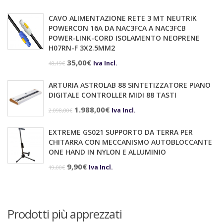
CAVO ALIMENTAZIONE RETE 3 MT NEUTRIK
POWERCON 16A DA NAC3FCA A NAC3FCB
POWER-LINK-CORD ISOLAMENTO NEOPRENE
H07RN-F 3X2.5MM2
Il
Il
35,00
€
Iva Incl.
48,19
€
prezzo
prezzo
ARTURIA ASTROLAB 88 SINTETIZZATORE PIANO
originale
attuale
DIGITALE CONTROLLER MIDI 88 TASTI
era:
è:
Il
Il
1.988,00
€
Iva Incl.
2.098,00
€
48,19€.
35,00€.
prezzo
prezzo
EXTREME GS021 SUPPORTO DA TERRA PER
originale
attuale
CHITARRA CON MECCANISMO AUTOBLOCCANTE
era:
è:
ONE HAND IN NYLON E ALLUMINIO
2.098,00€.
1.988,00€.
Il
Il
9,90
€
Iva Incl.
19,00
€
prezzo
prezzo
originale
attuale
era:
è:
Prodotti più apprezzati
19,00€.
9,90€.