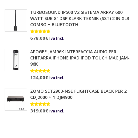
TURBOSOUND IP500 V2 SISTEMA ARRAY 600
WATT SUB 8" DSP KLARK TEKNIK (SST) 2 IN XLR
COMBO + BLUETOOTH
Valutato
678,00
€
10.00
su 5
Iva Incl.
APOGEE JAM96K INTERFACCIA AUDIO PER
CHITARRA IPHONE IPAD IPOD TOUCH MAC JAM-
96K
Valutato
124,00
€
Iva Incl.
5.00
su 5
ZOMO SET2900-NSE FLIGHTCASE BLACK PER 2
CDJ2000 + 1 DJM900
Valutato
319,00
€
Iva Incl.
5.00
su 5