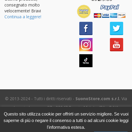
consegnato molto
velocemente! Bravi
Continua a leggere!
© 2013-2024 - Tutti i diritti riservati -
SuonoStore.com s.r.l.
Via
Ignazio Losacco, 37 - 02047 Poggio Mirteto (RI) - P.IVA
Questo sito utilizza cookie per offrirti un servizio migliore. Se vuoi
01112470578 SDI: SUBM70N - REA RI-69195
saperne di più o negare il consenso a tutti o ad alcuni cookie leggi
Tel. (+39) 06.5656.8718 -
eMail Assistenza clienti
- Leggi
l'informativa estesa.