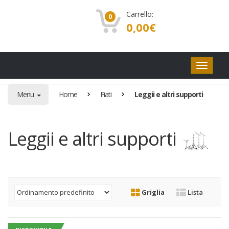
Carrello:
0
0,00
€
Pulsanti
di
navigaz
Menu
Home
Fiati
Leggii e altri supporti
Leggii e altri supporti
Griglia
Lista