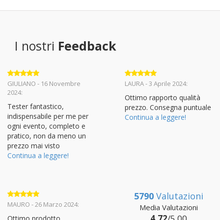
I nostri
Feedback
Valutato
5
Valutato
5
GIULIANO - 16 Novembre
LAURA - 3 Aprile 2024:
su 5
su 5
2024:
Ottimo rapporto qualità
Tester fantastico,
prezzo. Consegna puntuale
indispensabile per me per
Continua a leggere!
ogni evento, completo e
pratico, non da meno un
prezzo mai visto
Continua a leggere!
5790
Valutazioni
Valutato
5
MAURO - 26 Marzo 2024:
Media Valutazioni
su 5
4.72
/5.00
Ottimo prodotto,