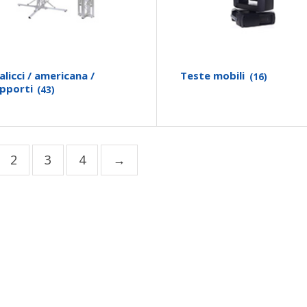
alicci / americana /
Teste mobili
(16)
pporti
(43)
2
3
4
→