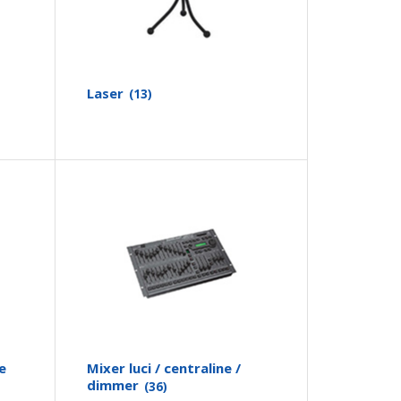
Laser
(13)
e
Mixer luci / centraline /
dimmer
(36)