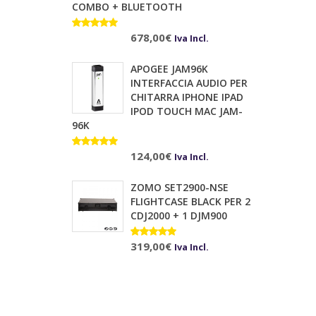
COMBO + BLUETOOTH
Valutato
10.00
678,00
su 5
€
Iva Incl.
APOGEE JAM96K
INTERFACCIA AUDIO PER
CHITARRA IPHONE IPAD
IPOD TOUCH MAC JAM-
96K
Valutato
124,00
€
Iva Incl.
5.00
su 5
ZOMO SET2900-NSE
FLIGHTCASE BLACK PER 2
CDJ2000 + 1 DJM900
Valutato
319,00
€
Iva Incl.
5.00
su 5