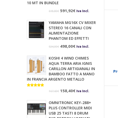
10 MT IN BUNDLE
Il
Il
591,92
€
Iva Incl.
618,80
€
prezzo
prezzo
YAMAHA MG16X CV MIXER
originale
attuale
STEREO 16 CANALI CON
era:
è:
ALIMENTAZIONE
PHANTOM ED EFFETTI
618,80€.
591,92€.
Il
Il
498,00
€
Iva Incl.
534,00
€
prezzo
prezzo
KOSHI 4 WIND CHIMES
originale
attuale
AQUA TERRA ARIA IGNIS
era:
è:
CARILLON ARTIGIANALI IN
Pr
BAMBOO FATTO A MANO
534,00€.
498,00€.
IN FRANCIA ARGENTO METALLO
Il
Il
Valutato
158,40
€
Iva Incl.
167,60
€
5.00
su 5
prezzo
prezzo
OMNITRONIC KEY-288+
originale
attuale
PLUS CONTROLLER MIDI
era:
è:
USB 25 TASTI 8 DRUM