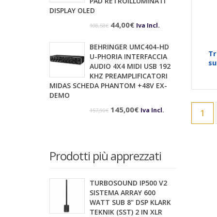
PAD RETROILLUMINATI
167,60€.
158,40€.
DISPLAY OLED
Il
Il
44,00
€
Iva Incl.
108,58
€
prezzo
prezzo
BEHRINGER UMC404-HD
originale
attuale
Tr
U-PHORIA INTERFACCIA
su
era:
è:
AUDIO 4X4 MIDI USB 192
KHZ PREAMPLIFICATORI
108,58€.
44,00€.
MIDAS SCHEDA PHANTOM +48V EX-
DEMO
Il
Il
145,00
€
Iva Incl.
157,90
€
1
prezzo
prezzo
originale
attuale
era:
è:
Prodotti più apprezzati
157,90€.
145,00€.
TURBOSOUND IP500 V2
SISTEMA ARRAY 600
WATT SUB 8" DSP KLARK
TEKNIK (SST) 2 IN XLR