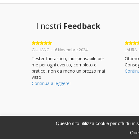
I nostri
Feedback
Valutato
5
Valuta
GIULIANO - 16 Novembre 2024:
LAURA -
su 5
su 5
Tester fantastico, indispensabile per
Ottimo
me per ogni evento, completo e
Conseg
pratico, non da meno un prezzo mai
Contin
visto
Continua a leggere!
Questo sito utilizza cookie per offrirti un
© 2013-2024 - Tutti i diritti riservati -
SuonoStore.com
Ques