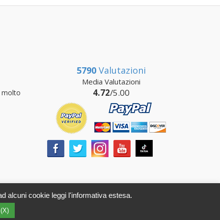
5790
Valutazioni
Media Valutazioni
4.72
/5.00
 molto
ad alcuni cookie leggi l'informativa estesa.
A 01112470578 SDI: SUBM70N - REA RI-69195
 (X)