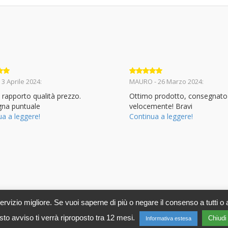
to
5
Valutato
5
 3 Aprile 2024:
MAURO - 26 Marzo 2024:
su 5
 rapporto qualità prezzo.
Ottimo prodotto, consegnato
na puntuale
velocemente! Bravi
ua a leggere!
Continua a leggere!
 servizio migliore. Se vuoi saperne di più o negare il consenso a tutti o 
 s.r.l.
Via Ignazio Losacco, 37 - 02047 Poggio Mirteto (RI) - P.IV
to avviso ti verrà riproposto tra 12 mesi.
Chiudi
Informativa estesa