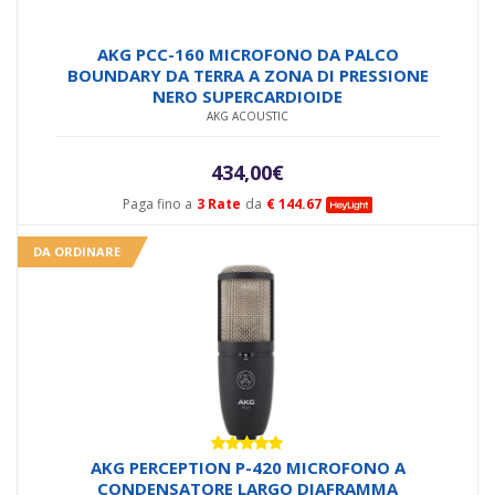
AKG PCC-160 MICROFONO DA PALCO
BOUNDARY DA TERRA A ZONA DI PRESSIONE
NERO SUPERCARDIOIDE
AKG ACOUSTIC
434,00
€
Paga fino a
3 Rate
da
€ 144.67
DA ORDINARE
Valutato
AKG PERCEPTION P-420 MICROFONO A
5.00
su 5
CONDENSATORE LARGO DIAFRAMMA