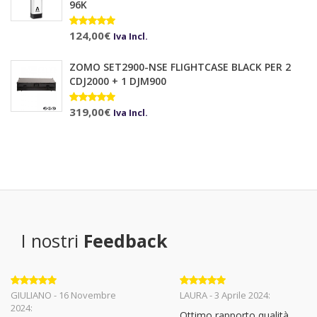
96K
Valutato
124,00
€
Iva Incl.
5.00
su 5
ZOMO SET2900-NSE FLIGHTCASE BLACK PER 2
CDJ2000 + 1 DJM900
Valutato
319,00
€
Iva Incl.
5.00
su 5
I nostri
Feedback
Valutato
5
Valutato
5
GIULIANO - 16 Novembre
LAURA - 3 Aprile 2024:
su 5
su 5
2024:
Ottimo rapporto qualità