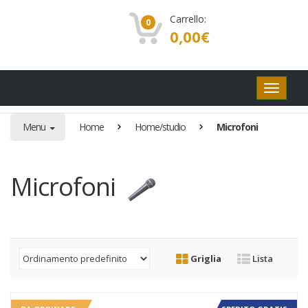
Carrello:
0
0,00
€
Pulsanti
di
navigaz
Menu
Home
Home/studio
Microfoni
Microfoni
Griglia
Lista