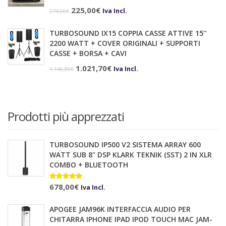
97,90€.
96,00€.
Il
Il
225,00
€
Iva Incl.
274,00
€
prezzo
prezzo
TURBOSOUND IX15 COPPIA CASSE ATTIVE 15''
originale
attuale
2200 WATT + COVER ORIGINALI + SUPPORTI
era:
è:
CASSE + BORSA + CAVI
274,00€.
225,00€.
Il
Il
1.021,70
€
Iva Incl.
1.140,80
€
prezzo
prezzo
originale
attuale
era:
è:
Prodotti più apprezzati
1.140,80€.
1.021,70€.
TURBOSOUND IP500 V2 SISTEMA ARRAY 600
WATT SUB 8" DSP KLARK TEKNIK (SST) 2 IN XLR
COMBO + BLUETOOTH
Valutato
678,00
€
10.00
su 5
Iva Incl.
APOGEE JAM96K INTERFACCIA AUDIO PER
CHITARRA IPHONE IPAD IPOD TOUCH MAC JAM-