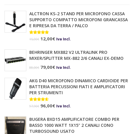
ALCTRON KS-2 STAND PER MICROFONO CASSA
SUPPORTO COMPATTO MICROFONI GRANCASSA
E RIPRESA DA TERRA / PALCO
Il
Il
Valutato
12,00
€
Iva Incl.
15,00
€
5.00
su 5
prezzo
prezzo
BEHRINGER MX882 V2 ULTRALINK PRO
originale
attuale
MIXER/SPLITTER MX-882 2/6 CANALI EX-DEMO
era:
è:
Il
Il
79,00
€
Iva Incl.
88,00
€
15,00€.
12,00€.
prezzo
prezzo
AKG D40 MICROFONO DINAMICO CARDIOIDE PER
originale
attuale
BATTERIA PERCUSSIONI FIATI E AMPLIFICATORI
era:
è:
PER STRUMENTI
88,00€.
79,00€.
Il
Il
Valutato
96,00
€
Iva Incl.
97,90
€
4.50
su 5
prezzo
prezzo
BUGERA BXD15 AMPLIFICATORE COMBO PER
originale
attuale
BASSO 1000 WATT 1X15" 2 CANALI CONO
era:
è:
TURBOSOUND USATO