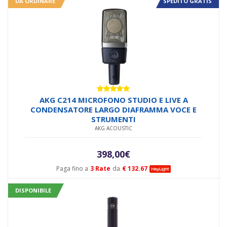
DA ORDINARE
SPEDITO GRATIS
Valutato
AKG C214 MICROFONO STUDIO E LIVE A
5.00
su 5
CONDENSATORE LARGO DIAFRAMMA VOCE E
STRUMENTI
AKG ACOUSTIC
398,00
€
Paga fino a
3 Rate
da
€ 132.67
DISPONIBILE