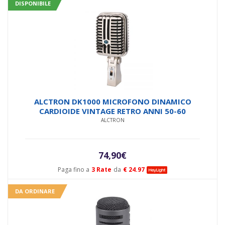
DISPONIBILE
99,00€.
89,00€.
ALCTRON DK1000 MICROFONO DINAMICO
CARDIOIDE VINTAGE RETRO ANNI 50-60
ALCTRON
74,90
€
Paga fino a
3 Rate
da
€ 24.97
DA ORDINARE