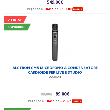
549,00
€
Paga fino a
3 Rate
da
€ 183.00
OFFERTA!
DISPONIBILE
ALCTRON CM5 MICROFONO A CONDENSATORE
CARDIOIDE PER LIVE E STUDIO
ALCTRON
Il
Il
89,00
€
99,00
€
prezzo
prezzo
Paga fino a
3 Rate
da
€ 29.67
originale
attuale
era:
è: