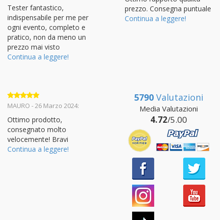
Tester fantastico,
prezzo. Consegna puntuale
indispensabile per me per
Continua a leggere!
ogni evento, completo e
pratico, non da meno un
prezzo mai visto
Continua a leggere!
5790
Valutazioni
Valutato
5
MAURO - 26 Marzo 2024:
Media Valutazioni
su 5
4.72
/5.00
Ottimo prodotto,
consegnato molto
velocemente! Bravi
Continua a leggere!