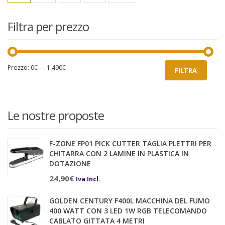
Filtra per prezzo
Prezzo
Prezzo
Prezzo:
0€
—
1.490€
FILTRA
Min
Max
Le nostre proposte
F-ZONE FP01 PICK CUTTER TAGLIA PLETTRI PER
CHITARRA CON 2 LAMINE IN PLASTICA IN
DOTAZIONE
24,90
€
Iva Incl.
GOLDEN CENTURY F400L MACCHINA DEL FUMO
400 WATT CON 3 LED 1W RGB TELECOMANDO
CABLATO GITTATA 4 METRI