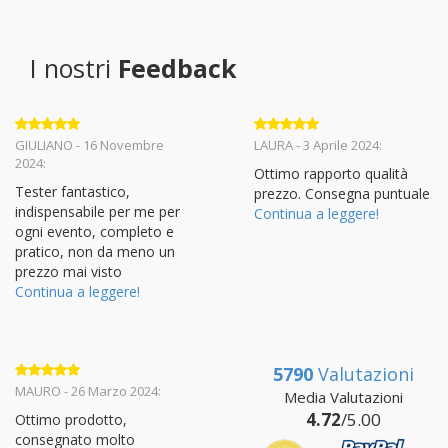
I nostri
Feedback
Valutato
5
Valutato
5
GIULIANO - 16 Novembre
LAURA - 3 Aprile 2024:
su 5
su 5
2024:
Ottimo rapporto qualità
Tester fantastico,
prezzo. Consegna puntuale
indispensabile per me per
Continua a leggere!
ogni evento, completo e
pratico, non da meno un
prezzo mai visto
Continua a leggere!
5790
Valutazioni
Valutato
5
MAURO - 26 Marzo 2024:
Media Valutazioni
su 5
4.72
/5.00
Ottimo prodotto,
consegnato molto