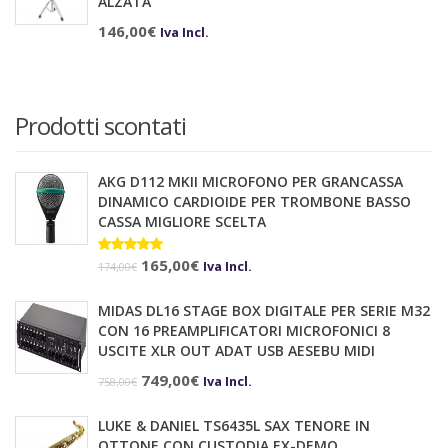
ALZATA
146,00
€
Iva Incl.
Prodotti scontati
AKG D112 MKII MICROFONO PER GRANCASSA
DINAMICO CARDIOIDE PER TROMBONE BASSO
CASSA MIGLIORE SCELTA
Il
Il
Valutato
165,00
€
Iva Incl.
174,00
€
5.00
su 5
prezzo
prezzo
MIDAS DL16 STAGE BOX DIGITALE PER SERIE M32
originale
attuale
CON 16 PREAMPLIFICATORI MICROFONICI 8
era:
è:
USCITE XLR OUT ADAT USB AESEBU MIDI
174,00€.
165,00€.
Il
Il
749,00
€
Iva Incl.
758,00
€
prezzo
prezzo
LUKE & DANIEL TS6435L SAX TENORE IN
originale
attuale
OTTONE CON CUSTODIA EX-DEMO