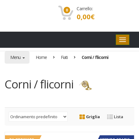
Carrello:
0
0,00
€
Pulsanti
di
navigaz
Menu
Home
Fiati
Corni / flicorni
Corni / flicorni
Griglia
Lista