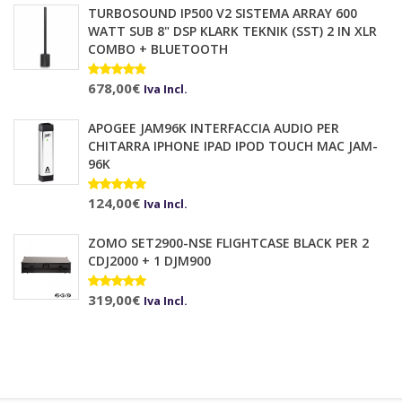
TURBOSOUND IP500 V2 SISTEMA ARRAY 600
WATT SUB 8" DSP KLARK TEKNIK (SST) 2 IN XLR
COMBO + BLUETOOTH
Valutato
678,00
€
10.00
su 5
Iva Incl.
APOGEE JAM96K INTERFACCIA AUDIO PER
CHITARRA IPHONE IPAD IPOD TOUCH MAC JAM-
96K
Valutato
124,00
€
Iva Incl.
5.00
su 5
ZOMO SET2900-NSE FLIGHTCASE BLACK PER 2
CDJ2000 + 1 DJM900
Valutato
319,00
€
Iva Incl.
5.00
su 5