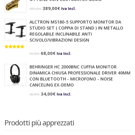
era:
è:
Il
Il
389,00
€
Iva Incl.
439,00
€
758,00€.
749,00€.
prezzo
prezzo
ALCTRON MS180-5 SUPPORTO MONITOR DA
originale
attuale
STUDIO SET ( COPPIA DI STAND ) IN METALLO
era:
è:
REGOLABILE INCLINABILE ANTI
SCIVOLO/VIBRAZIONI DESIGN
439,00€.
389,00€.
Il
Il
Valutato
68,00
€
Iva Incl.
99,00
€
5.00
su 5
prezzo
prezzo
BEHRINGER HC 2000BNC CUFFIA MONITOR
originale
attuale
DINAMICA CHIUSA PROFESSIONALE DRIVER 40MM
era:
è:
CON BLUETOOTH - MICROFONO - NOISE
CANCELING EX-DEMO
99,00€.
68,00€.
Il
Il
34,00
€
Iva Incl.
38,90
€
prezzo
prezzo
originale
attuale
era:
è:
Prodotti più apprezzati
38,90€.
34,00€.