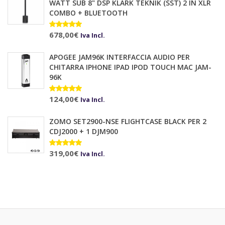
WATT SUB 8" DSP KLARK TEKNIK (SST) 2 IN XLR
COMBO + BLUETOOTH
Valutato
678,00
€
10.00
su 5
Iva Incl.
APOGEE JAM96K INTERFACCIA AUDIO PER
CHITARRA IPHONE IPAD IPOD TOUCH MAC JAM-
96K
Valutato
124,00
€
Iva Incl.
5.00
su 5
ZOMO SET2900-NSE FLIGHTCASE BLACK PER 2
CDJ2000 + 1 DJM900
Valutato
319,00
€
Iva Incl.
5.00
su 5