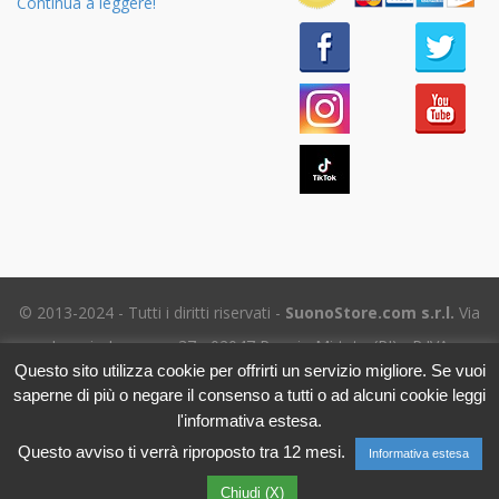
Continua a leggere!
© 2013-2024 - Tutti i diritti riservati -
SuonoStore.com s.r.l.
Via
Ignazio Losacco, 37 - 02047 Poggio Mirteto (RI) - P.IVA
Questo sito utilizza cookie per offrirti un servizio migliore. Se vuoi
01112470578 SDI: SUBM70N - REA RI-69195
saperne di più o negare il consenso a tutti o ad alcuni cookie leggi
Tel. (+39) 06.5656.8718 -
eMail Assistenza clienti
- Leggi
l'informativa estesa.
l'
Informativa sulla Privacy
Questo avviso ti verrà riproposto tra 12 mesi.
Informativa estesa
Chiudi (X)