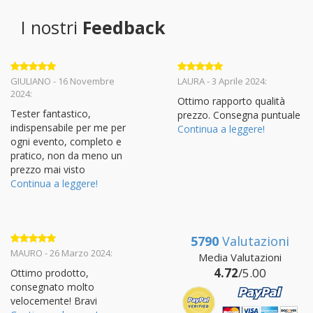
I nostri
Feedback
Valutato
5
Valutato
5
GIULIANO - 16 Novembre
LAURA - 3 Aprile 2024:
su 5
su 5
2024:
Ottimo rapporto qualità
Tester fantastico,
prezzo. Consegna puntuale
indispensabile per me per
Continua a leggere!
ogni evento, completo e
pratico, non da meno un
prezzo mai visto
Continua a leggere!
5790
Valutazioni
Valutato
5
MAURO - 26 Marzo 2024:
Media Valutazioni
su 5
4.72
/5.00
Ottimo prodotto,
consegnato molto
velocemente! Bravi