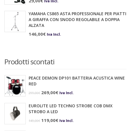
29,00
€
Iva Incl.
YAMAHA CS865 ASTA PROFESSIONALE PER PIATTI
A GIRAFFA CON SNODO REGOLABILE A DOPPIA
ALZATA
146,00
€
Iva Incl.
Prodotti scontati
PEACE DEMON DP101 BATTERIA ACUSTICA WINE
RED
Il
Il
269,00
€
Iva Incl.
299,00
€
prezzo
prezzo
EUROLITE LED TECHNO STROBE COB DMX
originale
attuale
STROBO A LED
era:
è:
Il
Il
119,00
€
Iva Incl.
149,00
€
299,00€.
269,00€.
prezzo
prezzo