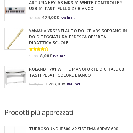
ARTURIA KEYLAB MK3 61 WHITE CONTROLLER
originale
attuale
USB 61 TASTI FULL SIZE BIANCO
era:
è:
Il
Il
474,00
€
Iva Incl.
478,00
€
149,00€.
119,00€.
prezzo
prezzo
YAMAHA YRS23 FLAUTO DOLCE ABS SOPRANO IN
originale
attuale
DO DITEGGIATURA TEDESCA OFFERTA
era:
è:
DIDATTICA SCUOLE
478,00€.
474,00€.
Il
Il
Valutato
8,00
€
Iva Incl.
10,00
€
4.00
su
prezzo
prezzo
5
ROLAND F701 WHITE PIANOFORTE DIGITALE 88
originale
attuale
TASTI PESATI COLORE BIANCO
era:
è:
Il
Il
1.287,00
€
Iva Incl.
1.298,00
€
10,00€.
8,00€.
prezzo
prezzo
originale
attuale
era:
è:
Prodotti più apprezzati
1.298,00€.
1.287,00€.
TURBOSOUND IP500 V2 SISTEMA ARRAY 600