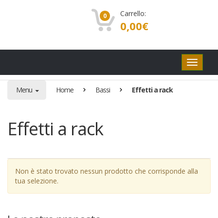
Carrello:
0
0,00
€
Pulsanti
di
navigaz
Menu
Home
Bassi
Effetti a rack
Effetti a rack
Non è stato trovato nessun prodotto che corrisponde alla
tua selezione.