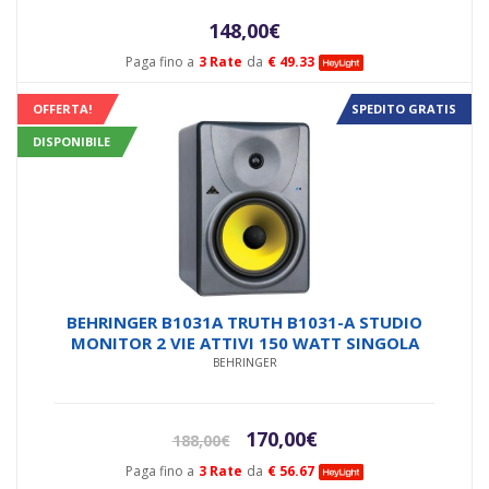
148,00
€
Paga fino a
3 Rate
da
€ 49.33
OFFERTA!
SPEDITO GRATIS
DISPONIBILE
BEHRINGER B1031A TRUTH B1031-A STUDIO
MONITOR 2 VIE ATTIVI 150 WATT SINGOLA
BEHRINGER
Il
Il
170,00
€
188,00
€
prezzo
prezzo
Paga fino a
3 Rate
da
€ 56.67
originale
attuale