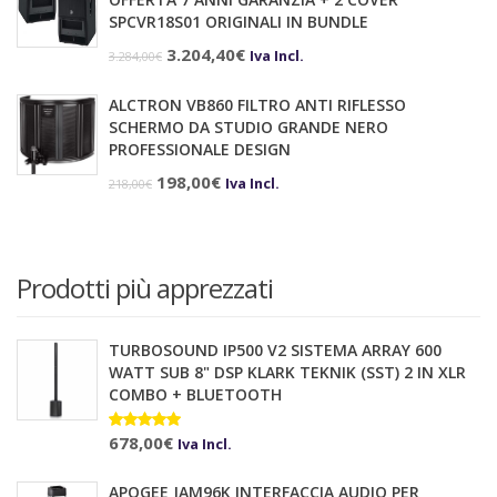
era:
è:
SPCVR18S01 ORIGINALI IN BUNDLE
510,70€.
501,89€.
Il
Il
3.204,40
€
Iva Incl.
3.284,00
€
prezzo
prezzo
ALCTRON VB860 FILTRO ANTI RIFLESSO
originale
attuale
SCHERMO DA STUDIO GRANDE NERO
era:
è:
PROFESSIONALE DESIGN
3.284,00€.
3.204,40€.
Il
Il
198,00
€
Iva Incl.
218,00
€
prezzo
prezzo
originale
attuale
era:
è:
Prodotti più apprezzati
218,00€.
198,00€.
TURBOSOUND IP500 V2 SISTEMA ARRAY 600
WATT SUB 8" DSP KLARK TEKNIK (SST) 2 IN XLR
COMBO + BLUETOOTH
Valutato
678,00
€
10.00
su 5
Iva Incl.
APOGEE JAM96K INTERFACCIA AUDIO PER