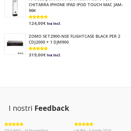
CHITARRA IPHONE IPAD IPOD TOUCH MAC JAM-
96K
Valutato
124,00
€
Iva Incl.
5.00
su 5
ZOMO SET2900-NSE FLIGHTCASE BLACK PER 2
CDJ2000 + 1 DJM900
Valutato
319,00
€
Iva Incl.
5.00
su 5
I nostri
Feedback
Valutato
5
Valutato
5
GIULIANO - 16 Novembre
LAURA - 3 Aprile 2024: