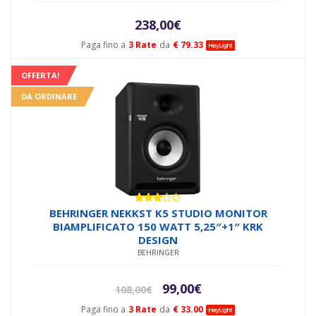
238,00
€
Paga fino a
3 Rate
da
€ 79.33
OFFERTA!
DA ORDINARE
Valutato
BEHRINGER NEKKST K5 STUDIO MONITOR
3.00
BIAMPLIFICATO 150 WATT 5,25″+1″ KRK
su 5
DESIGN
BEHRINGER
Il
Il
99,00
€
108,00
€
prezzo
prezzo
Paga fino a
3 Rate
da
€ 33.00
originale
attuale