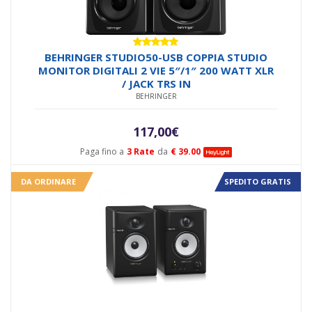
Valutato
BEHRINGER STUDIO50-USB COPPIA STUDIO
5.00
su 5
MONITOR DIGITALI 2 VIE 5″/1″ 200 WATT XLR
/ JACK TRS IN
BEHRINGER
117,00
€
Paga fino a
3 Rate
da
€ 39.00
DA ORDINARE
SPEDITO GRATIS