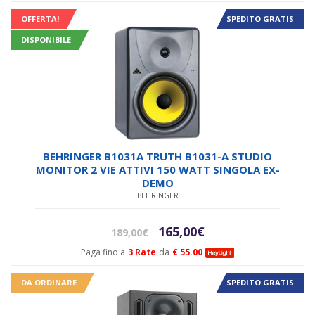
era:
è:
OFFERTA!
SPEDITO GRATIS
188,00€.
170,00€.
DISPONIBILE
BEHRINGER B1031A TRUTH B1031-A STUDIO
MONITOR 2 VIE ATTIVI 150 WATT SINGOLA EX-
DEMO
BEHRINGER
Il
Il
165,00
€
189,00
€
prezzo
prezzo
Paga fino a
3 Rate
da
€ 55.00
originale
attuale
era:
è:
DA ORDINARE
SPEDITO GRATIS
189,00€.
165,00€.