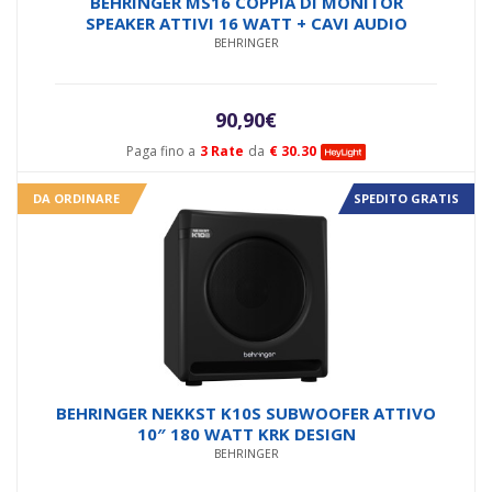
Valutato
BEHRINGER MS16 COPPIA DI MONITOR
5.00
su 5
SPEAKER ATTIVI 16 WATT + CAVI AUDIO
BEHRINGER
90,90
€
Paga fino a
3 Rate
da
€ 30.30
DA ORDINARE
SPEDITO GRATIS
BEHRINGER NEKKST K10S SUBWOOFER ATTIVO
10″ 180 WATT KRK DESIGN
BEHRINGER