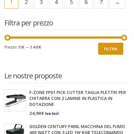
1
2
3
4
5
6
7
→
Filtra per prezzo
Prezzo
Prezzo
Prezzo:
50€
—
3.400€
FILTRA
Min
Max
Le nostre proposte
F-ZONE FP01 PICK CUTTER TAGLIA PLETTRI PER
CHITARRA CON 2 LAMINE IN PLASTICA IN
DOTAZIONE
24,90
€
Iva Incl.
GOLDEN CENTURY F400L MACCHINA DEL FUMO
400 WATT CON 3 LED 1W RGB TELECOMANDO