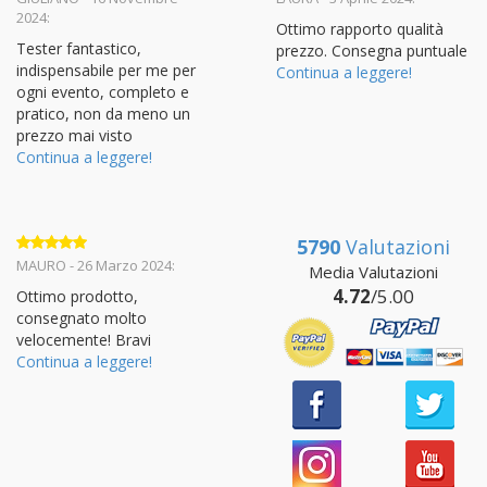
su 5
su 5
2024:
Ottimo rapporto qualità
Tester fantastico,
prezzo. Consegna puntuale
indispensabile per me per
Continua a leggere!
ogni evento, completo e
pratico, non da meno un
prezzo mai visto
Continua a leggere!
5790
Valutazioni
Valutato
5
MAURO - 26 Marzo 2024:
Media Valutazioni
su 5
4.72
/5.00
Ottimo prodotto,
consegnato molto
velocemente! Bravi
Continua a leggere!