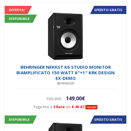
era:
è:
OFFERTA!
SPEDITO GRATIS
108,00€.
99,00€.
DISPONIBILE
BEHRINGER NEKKST K6 STUDIO MONITOR
BIAMPLIFICATO 150 WATT 6″+1″ KRK DESIGN
EX-DEMO
BEHRINGER
Il
Il
149,00
€
169,00
€
prezzo
prezzo
Paga fino a
3 Rate
da
€ 49.67
originale
attuale
era:
è:
DISPONIBILE
SPEDITO GRATIS
169,00€.
149,00€.