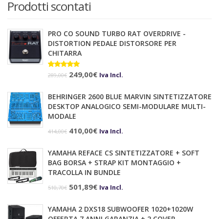
Prodotti scontati
PRO CO SOUND TURBO RAT OVERDRIVE -
DISTORTION PEDALE DISTORSORE PER
CHITARRA
Il
Il
Valutato
249,00
€
Iva Incl.
289,00
€
5.00
su 5
prezzo
prezzo
BEHRINGER 2600 BLUE MARVIN SINTETIZZATORE
originale
attuale
DESKTOP ANALOGICO SEMI-MODULARE MULTI-
era:
è:
MODALE
289,00€.
249,00€.
Il
Il
410,00
€
Iva Incl.
414,00
€
prezzo
prezzo
YAMAHA REFACE CS SINTETIZZATORE + SOFT
originale
attuale
BAG BORSA + STRAP KIT MONTAGGIO +
era:
è:
TRACOLLA IN BUNDLE
414,00€.
410,00€.
Il
Il
501,89
€
Iva Incl.
510,70
€
prezzo
prezzo
YAMAHA 2 DXS18 SUBWOOFER 1020+1020W
originale
attuale
OFFERTA 7 ANNI GARANZIA + 2 COVER