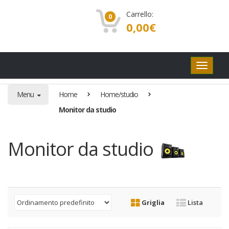
Carrello:
0
0,00
€
Pulsanti
di
navigaz
Menu
Home
Home/studio
Monitor da studio
Monitor da studio
Griglia
Lista