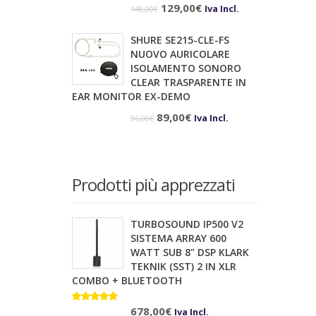
Il
Il
129,00
€
Iva Incl.
148,00
€
prezzo
prezzo
SHURE SE215-CLE-FS
originale
attuale
NUOVO AURICOLARE
era:
è:
ISOLAMENTO SONORO
CLEAR TRASPARENTE IN
148,00€.
129,00€.
EAR MONITOR EX-DEMO
Il
Il
89,00
€
Iva Incl.
96,00
€
prezzo
prezzo
originale
attuale
era:
è:
Prodotti più apprezzati
96,00€.
89,00€.
TURBOSOUND IP500 V2
SISTEMA ARRAY 600
WATT SUB 8" DSP KLARK
TEKNIK (SST) 2 IN XLR
COMBO + BLUETOOTH
Valutato
10.00
678,00
su 5
€
Iva Incl.