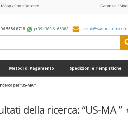
18App / Carta Docente
Garanzia / Mod
clienti@suonostore.com
 06.5656.8718
(+39) 389.6166388
Metodi di Pagamento
Spedizioni e Tempistiche
i ricerca per “US-MA ”
ultati della ricerca: “US-MA ”