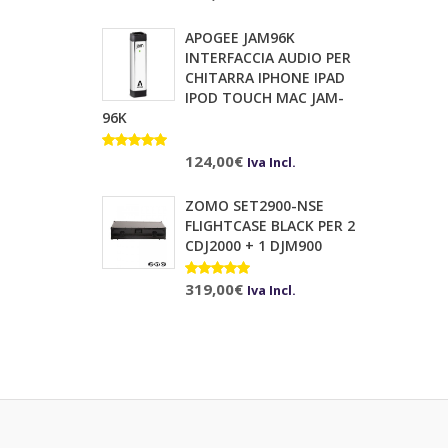
APOGEE JAM96K
INTERFACCIA AUDIO PER
CHITARRA IPHONE IPAD
IPOD TOUCH MAC JAM-
96K
Valutato
124,00
€
Iva Incl.
5.00
su 5
ZOMO SET2900-NSE
FLIGHTCASE BLACK PER 2
CDJ2000 + 1 DJM900
Valutato
319,00
€
Iva Incl.
5.00
su 5