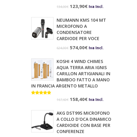
Il
Il
123,90
€
Iva Incl.
134,00
€
prezzo
prezzo
NEUMANN KMS 104 MT
originale
attuale
MICROFONO A
era:
è:
CONDENSATORE
CARDIODE PER VOCE
134,00€.
123,90€.
Il
Il
574,00
€
Iva Incl.
624,00
€
prezzo
prezzo
KOSHI 4 WIND CHIMES
originale
attuale
AQUA TERRA ARIA IGNIS
era:
è:
CARILLON ARTIGIANALI IN
BAMBOO FATTO A MANO
624,00€.
574,00€.
IN FRANCIA ARGENTO METALLO
Il
Il
Valutato
158,40
€
Iva Incl.
167,60
€
5.00
su 5
prezzo
prezzo
AKG DST99S MICROFONO
originale
attuale
A COLLO D'OCA DINAMICO
era:
è:
CARDIOIDE CON BASE PER
CONFERENZE
167,60€.
158,40€.