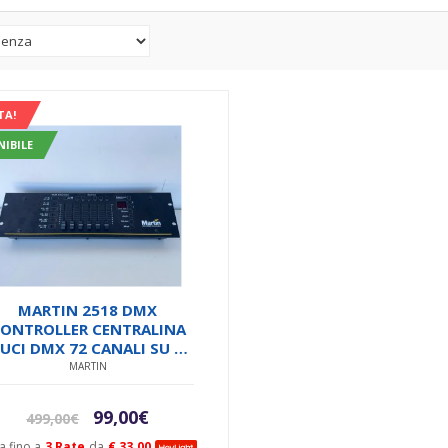
TA!
NIBILE
MARTIN 2518 DMX
ONTROLLER CENTRALINA
LUCI DMX 72 CANALI SU 6
IDER 30 BANCHI X 6 SCENE
MARTIN
PROGRAMMABILI USATO
Il
Il
99,00
€
499,00
€
prezzo
prezzo
a fino a
3 Rate
da
€ 33.00