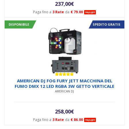
237,00
€
Paga fino a
3 Rate
da
€ 79.00
DISPONIBILE
SPEDITO GRATIS
Valutato
AMERICAN DJ FOG FURY JETT MACCHINA DEL
5.00
su 5
FUMO DMX 12 LED RGBA 3W GETTO VERTICALE
AMERICAN DJ
258,00
€
Paga fino a
3 Rate
da
€ 86.00