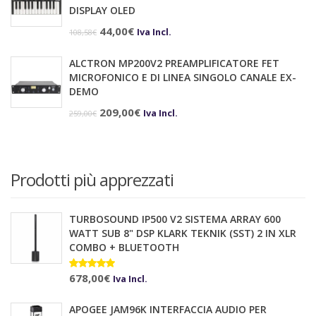
era:
è:
DISPLAY OLED
199,00€.
189,00€.
Il
Il
44,00
€
Iva Incl.
108,58
€
prezzo
prezzo
ALCTRON MP200V2 PREAMPLIFICATORE FET
originale
attuale
MICROFONICO E DI LINEA SINGOLO CANALE EX-
era:
è:
DEMO
108,58€.
44,00€.
Il
Il
209,00
€
Iva Incl.
259,00
€
prezzo
prezzo
originale
attuale
era:
è:
Prodotti più apprezzati
259,00€.
209,00€.
TURBOSOUND IP500 V2 SISTEMA ARRAY 600
WATT SUB 8" DSP KLARK TEKNIK (SST) 2 IN XLR
COMBO + BLUETOOTH
Valutato
678,00
€
10.00
su 5
Iva Incl.
APOGEE JAM96K INTERFACCIA AUDIO PER