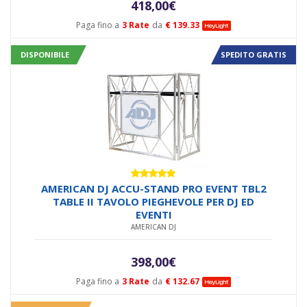
418,00
€
Paga fino a
3 Rate
da
€ 139.33
DISPONIBILE
SPEDITO GRATIS
Valutato
AMERICAN DJ ACCU-STAND PRO EVENT TBL2
5.00
su 5
TABLE II TAVOLO PIEGHEVOLE PER DJ ED
EVENTI
AMERICAN DJ
398,00
€
Paga fino a
3 Rate
da
€ 132.67