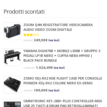
Prodotti scontati
ZOOM Q4N REGISTRATORE VIDEOCAMERA
AUDIO VIDEO ZOOM DIGITALE
Il
Il
Valutato
249,00
€
Iva Incl.
299,00
€
3.00
prezzo
prezzo
su 5
YAMAHA DGX670B + MOBILE L300B + GRUPPO 3
originale
attuale
PEDALI LP1B NERO + CUFFIA NERA HPH50 |
era:
è:
BLACK PACK BUNDLE
299,00€.
249,00€.
Il
Il
1.024,49
€
Iva Incl.
1.060,60
€
prezzo
prezzo
ZOMO XDJ-RX2 NSE FLIGHT CASE PER CONSOLLE
originale
attuale
PIONEER XDJ-RX2 COLORE NERO EX-DEMO
era:
è:
Il
Il
189,00
€
Iva Incl.
199,00
€
1.060,60€.
1.024,49€.
prezzo
prezzo
OMNITRONIC KEY-288+ PLUS CONTROLLER MIDI
originale
attuale
USB 25 TASTI 8 DRUM PAD RETROILLUMINATI