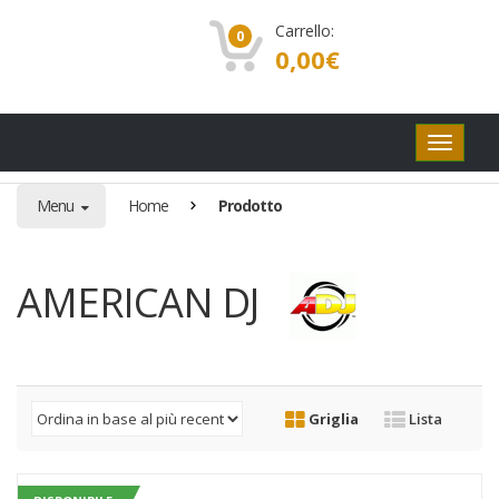
Carrello:
0
0,00
€
Pulsanti
di
navigaz
Menu
Home
Prodotto
AMERICAN DJ
Griglia
Lista