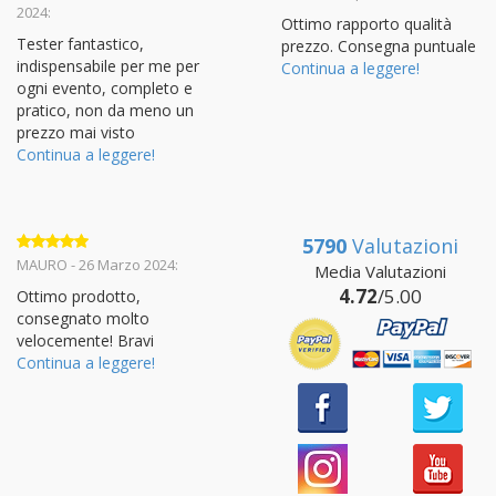
su 5
su 5
2024:
Ottimo rapporto qualità
Tester fantastico,
prezzo. Consegna puntuale
indispensabile per me per
Continua a leggere!
ogni evento, completo e
pratico, non da meno un
prezzo mai visto
Continua a leggere!
5790
Valutazioni
Valutato
5
MAURO - 26 Marzo 2024:
Media Valutazioni
su 5
4.72
/5.00
Ottimo prodotto,
consegnato molto
velocemente! Bravi
Continua a leggere!