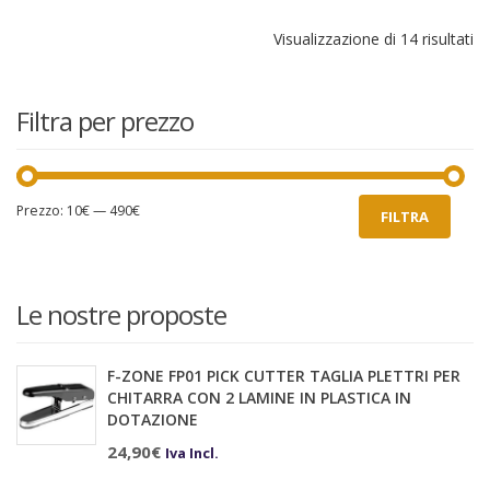
Or
Visualizzazione di 14 risultati
in
ba
al
Filtra per prezzo
pi
re
Prezzo
Prezzo
Prezzo:
10€
—
490€
FILTRA
Min
Max
Le nostre proposte
F-ZONE FP01 PICK CUTTER TAGLIA PLETTRI PER
CHITARRA CON 2 LAMINE IN PLASTICA IN
DOTAZIONE
24,90
€
Iva Incl.