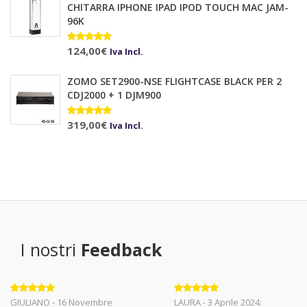
CHITARRA IPHONE IPAD IPOD TOUCH MAC JAM-
96K
Valutato
124,00
€
Iva Incl.
5.00
su 5
ZOMO SET2900-NSE FLIGHTCASE BLACK PER 2
CDJ2000 + 1 DJM900
Valutato
319,00
€
Iva Incl.
5.00
su 5
I nostri
Feedback
Valutato
5
Valutato
5
GIULIANO - 16 Novembre
LAURA - 3 Aprile 2024: