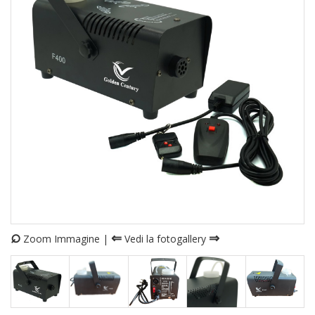
⌕
⇐
⇒
Zoom Immagine |
Vedi la fotogallery