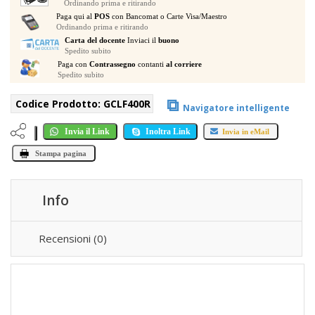
Ordinando prima e ritirando
METRI
Paga qui al
POS
con Bancomat o Carte Visa/Maestro
quantità
Ordinando prima e ritirando
Carta del docente
Inviaci il
buono
Spedito subito
Paga con
Contrassegno
contanti
al corriere
Spedito subito
⧉
Codice Prodotto:
GCLF400R
Navigatore intelligente
Invia il Link
Inoltra Link
Invia in eMail
Stampa pagina
Info
Recensioni (0)