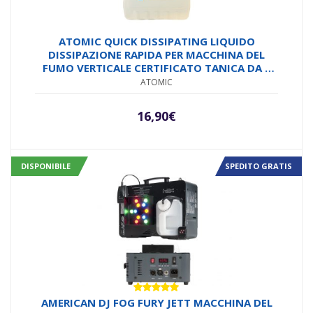
ATOMIC QUICK DISSIPATING LIQUIDO
DISSIPAZIONE RAPIDA PER MACCHINA DEL
FUMO VERTICALE CERTIFICATO TANICA DA 5
KG. MADE IN EUROPE
ATOMIC
16,90
€
DISPONIBILE
SPEDITO GRATIS
Valutato
AMERICAN DJ FOG FURY JETT MACCHINA DEL
5.00
su 5