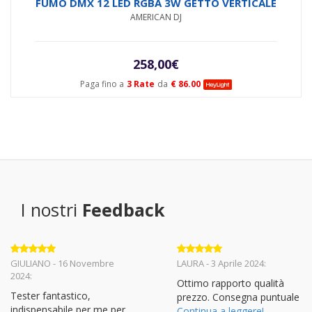
FUMO DMX 12 LED RGBA 3W GETTO VERTICALE
AMERICAN DJ
258,00
€
Paga fino a
3 Rate
da
€ 86.00
I nostri
Feedback
Valutato
5
Valutato
5
GIULIANO - 16 Novembre
LAURA - 3 Aprile 2024:
su 5
su 5
2024:
Ottimo rapporto qualità
Tester fantastico,
prezzo. Consegna puntuale
indispensabile per me per
Continua a leggere!