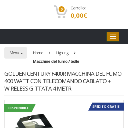
Carrello:
0
0,00
€
Pulsanti
di
navigaz
Menu
Home
Lighting
Macchine del fumo / bolle
GOLDEN CENTURY F400R MACCHINA DEL FUMO
400 WATT CON TELECOMANDO CABLATO +
WIRELESS GITTATA 4 METRI
SPEDITO GRATIS
DISPONIBILE