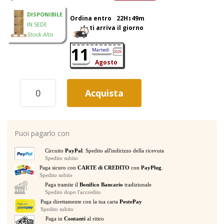
DISPONIBILE
Ordina entro
22H
49m
IN SEDE
ti arriva il giorno
Stock Alto
11
Martedì
2026
Agosto
GOLDEN
Acquista
CENTURY
F400R
MACCHINA
DEL
Puoi pagarlo con
FUMO
400
Circuito
PayPal
. Spedito all'indirizzo della ricevuta
WATT
Spedito subito
CON
Paga sicuro con
CARTE di CREDITO
con
PayPlug
.
TELECOMANDO
Spedito subito
CABLATO
Paga tramite il
Bonifico Bancario
tradizionale
+
Spedito dopo l'accredito
WIRELESS
Paga direttamente con la tua carta
PostePay
Spedito subito
GITTATA
Paga in
Contanti
al ritiro
4