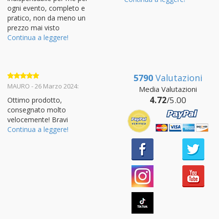
ogni evento, completo e
pratico, non da meno un
prezzo mai visto
Continua a leggere!
5790
Valutazioni
Valutato
5
MAURO - 26 Marzo 2024:
Media Valutazioni
su 5
4.72
/5.00
Ottimo prodotto,
consegnato molto
velocemente! Bravi
Continua a leggere!