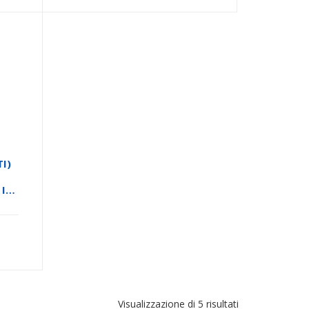
I)
 IN
 IN
N
O
Ordina
Visualizzazione di 5 risultati