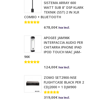
SISTEMA ARRAY 600
WATT SUB 8" DSP KLARK
TEKNIK (SST) 2 IN XLR
COMBO + BLUETOOTH
Valutato
10.00
678,00
su 5
€
Iva Incl.
APOGEE JAM96K
INTERFACCIA AUDIO PER
CHITARRA IPHONE IPAD
IPOD TOUCH MAC JAM-
96K
Valutato
124,00
€
Iva Incl.
5.00
su 5
ZOMO SET2900-NSE
FLIGHTCASE BLACK PER 2
CDJ2000 + 1 DJM900
Valutato
319,00
€
Iva Incl.
5.00
su 5