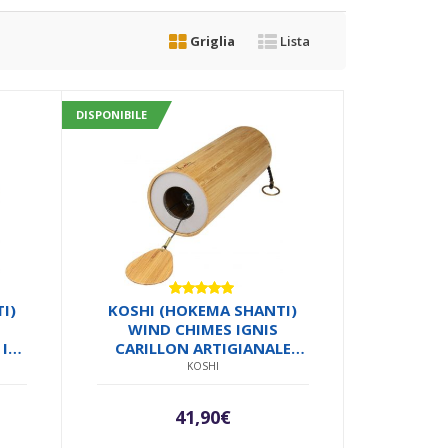
Griglia
Lista
DISPONIBILE
Valutato
I)
KOSHI (HOKEMA SHANTI)
5.00
su 5
WIND CHIMES IGNIS
 IN
CARILLON ARTIGIANALE
 IN
FUOCO IN BAMBOO FATTO
KOSHI
N
A MANO IN FRANCIA
O
SALDATO IN ARGENTO SU
41,90
€
METALLO MADE IN EUROPE