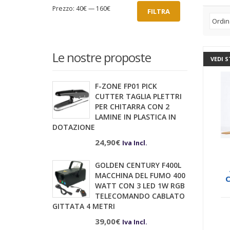
Prezzo
Prezzo
Prezzo:
40€
—
160€
FILTRA
Min
Max
Le nostre proposte
VEDI 
F-ZONE FP01 PICK
CUTTER TAGLIA PLETTRI
PER CHITARRA CON 2
LAMINE IN PLASTICA IN
DOTAZIONE
24,90
€
Iva Incl.
GOLDEN CENTURY F400L
MACCHINA DEL FUMO 400
C
WATT CON 3 LED 1W RGB
B
TELECOMANDO CABLATO
GITTATA 4 METRI
39,00
€
Iva Incl.