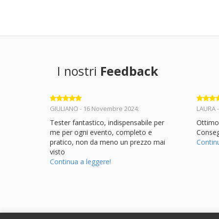
I nostri
Feedback
Valutato
5
Valuta
GIULIANO - 16 Novembre 2024:
LAURA -
su 5
su 5
Tester fantastico, indispensabile per
Ottimo
me per ogni evento, completo e
Conseg
pratico, non da meno un prezzo mai
Contin
visto
Continua a leggere!