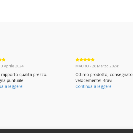
to
5
Valutato
5
 3 Aprile 2024:
MAURO - 26 Marzo 2024:
su 5
 rapporto qualità prezzo.
Ottimo prodotto, consegnato
na puntuale
velocemente! Bravi
ua a leggere!
Continua a leggere!