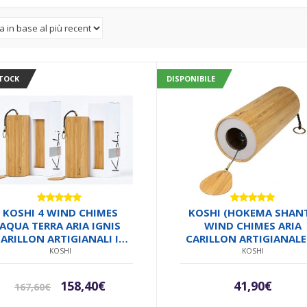
STOCK
DISPONIBILE
Valutato
Valutato
KOSHI 4 WIND CHIMES
KOSHI (HOKEMA SHANT
5.00
su 5
4.95
su 5
AQUA TERRA ARIA IGNIS
WIND CHIMES ARIA
ARILLON ARTIGIANALI IN
CARILLON ARTIGIANALE
AMBOO FATTO A MANO IN
BAMBOO FATTO A MANO
KOSHI
KOSHI
FRANCIA ARGENTO
FRANCIA SALDATO I
METALLO
ARGENTO SU METALL
Il
Il
158,40
€
41,90
€
167,60
€
MADE IN EUROPE
prezzo
prezzo