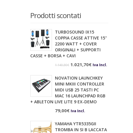
Prodotti scontati
TURBOSOUND IX15
COPPIA CASSE ATTIVE 15''
2200 WATT + COVER
ORIGINALI + SUPPORTI
CASSE + BORSA + CAVI
Il
Il
1.021,70
€
Iva Incl.
1.140,80
€
prezzo
prezzo
NOVATION LAUNCHKEY
originale
attuale
MINI MKIII CONTROLLER
era:
è:
MIDI USB 25 TASTI PC
MAC 16 LAUNCHPAD RGB
1.140,80€.
1.021,70€.
+ ABLETON LIVE LITE 9 EX-DEMO
79,00
€
Iva Incl.
YAMAHA YTR5335GII
TROMBA IN SI B LACCATA