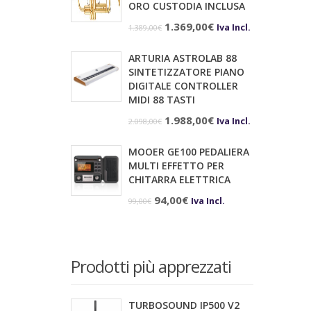
ORO CUSTODIA INCLUSA
Il
Il
1.369,00
€
Iva Incl.
1.389,00
€
prezzo
prezzo
ARTURIA ASTROLAB 88
originale
attuale
SINTETIZZATORE PIANO
era:
è:
DIGITALE CONTROLLER
MIDI 88 TASTI
1.389,00€.
1.369,00€.
Il
Il
1.988,00
€
Iva Incl.
2.098,00
€
prezzo
prezzo
MOOER GE100 PEDALIERA
originale
attuale
MULTI EFFETTO PER
era:
è:
CHITARRA ELETTRICA
2.098,00€.
1.988,00€.
Il
Il
94,00
€
Iva Incl.
99,00
€
prezzo
prezzo
originale
attuale
era:
è:
Prodotti più apprezzati
99,00€.
94,00€.
TURBOSOUND IP500 V2