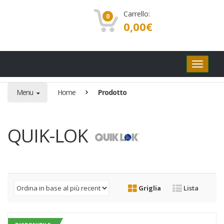
Carrello:
0
0,00
€
Pulsanti
di
navigaz
Menu
Home
Prodotto
QUIK-LOK
Griglia
Lista