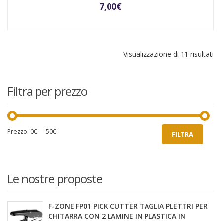
7,00
€
Or
Visualizzazione di 11 risultati
in
ba
al
Filtra per prezzo
pi
re
Prezzo
Prezzo
Prezzo:
0€
—
50€
FILTRA
Min
Max
Le nostre proposte
F-ZONE FP01 PICK CUTTER TAGLIA PLETTRI PER
CHITARRA CON 2 LAMINE IN PLASTICA IN