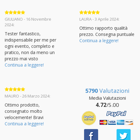
Valutato
5
Valutato
5
GIULIANO - 16 Novembre
LAURA - 3 Aprile 2024:
su 5
su 5
2024:
Ottimo rapporto qualità
Tester fantastico,
prezzo. Consegna puntuale
indispensabile per me per
Continua a leggere!
ogni evento, completo e
pratico, non da meno un
prezzo mai visto
Continua a leggere!
5790
Valutazioni
Valutato
5
MAURO - 26 Marzo 2024:
Media Valutazioni
su 5
4.72
/5.00
Ottimo prodotto,
consegnato molto
velocemente! Bravi
Continua a leggere!