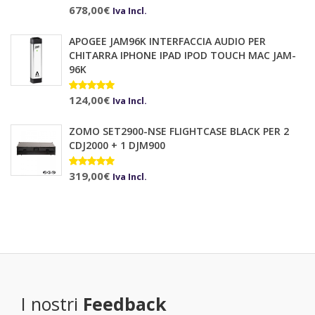
Valutato
678,00
€
10.00
su 5
Iva Incl.
APOGEE JAM96K INTERFACCIA AUDIO PER
CHITARRA IPHONE IPAD IPOD TOUCH MAC JAM-
96K
Valutato
124,00
€
Iva Incl.
5.00
su 5
ZOMO SET2900-NSE FLIGHTCASE BLACK PER 2
CDJ2000 + 1 DJM900
Valutato
319,00
€
Iva Incl.
5.00
su 5
I nostri
Feedback