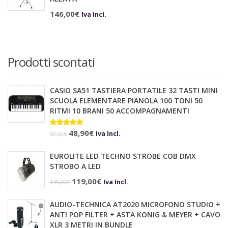
146,00
€
Iva Incl.
Prodotti scontati
CASIO SA51 TASTIERA PORTATILE 32 TASTI MINI
SCUOLA ELEMENTARE PIANOLA 100 TONI 50
RITMI 10 BRANI 50 ACCOMPAGNAMENTI
Il
Il
Valutato
48,90
€
Iva Incl.
59,00
€
5.00
su 5
prezzo
prezzo
EUROLITE LED TECHNO STROBE COB DMX
originale
attuale
STROBO A LED
era:
è:
Il
Il
119,00
€
Iva Incl.
149,00
€
59,00€.
48,90€.
prezzo
prezzo
AUDIO-TECHNICA AT2020 MICROFONO STUDIO +
originale
attuale
ANTI POP FILTER + ASTA KONIG & MEYER + CAVO
era:
è:
XLR 3 METRI IN BUNDLE