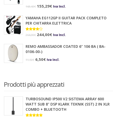
149,00€.
119,00€.
Il
Il
155,29
€
Iva Incl.
168,60
€
prezzo
prezzo
YAMAHA EG112GP II GUITAR PACK COMPLETO
originale
attuale
PER CHITARRA ELETTRICA
era:
è:
Il
Il
Valutato
244,00
€
168,60€.
155,29€.
Iva Incl.
264,00
€
4.00
su
prezzo
prezzo
5
REMO AMBASSADOR COATED 6" 106 BA ( BA-
originale
attuale
0106-00-)
era:
è:
Il
Il
6,50
€
Iva Incl.
11,50
€
264,00€.
244,00€.
prezzo
prezzo
originale
attuale
era:
è:
Prodotti più apprezzati
11,50€.
6,50€.
TURBOSOUND IP500 V2 SISTEMA ARRAY 600
WATT SUB 8" DSP KLARK TEKNIK (SST) 2 IN XLR
COMBO + BLUETOOTH