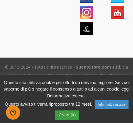
© 2013-2024 - Tutti i diritti riservati -
SuonoStore.com s.r.l.
Via
Ignazio Losacco, 37 - 02047 Poggio Mirteto (RI) - P.IVA
Questo sito utilizza cookie per offrirti un servizio migliore. Se vuoi
01112470578 SDI: SUBM70N - REA RI-69195
saperne di più o negare il consenso a tutti o ad alcuni cookie leggi
Tel. (+39) 06.5656.8718 -
eMail Assistenza clienti
- Leggi
l'informativa estesa.
l'
Informativa sulla Privacy
Questo avviso ti verrà riproposto tra 12 mesi.
Informativa estesa
Chiudi (X)