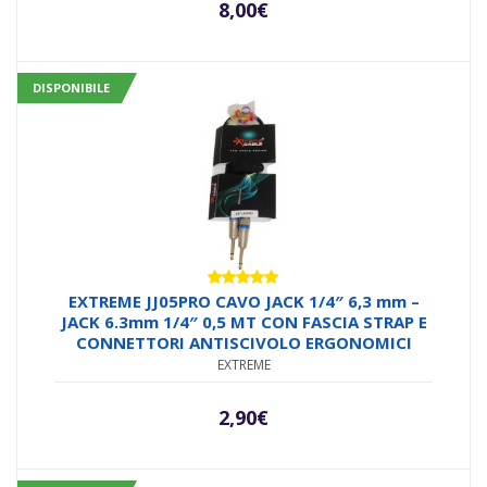
8,00
€
DISPONIBILE
Valutato
EXTREME JJ05PRO CAVO JACK 1/4″ 6,3 mm –
5.00
su 5
JACK 6.3mm 1/4″ 0,5 MT CON FASCIA STRAP E
CONNETTORI ANTISCIVOLO ERGONOMICI
EXTREME
2,90
€