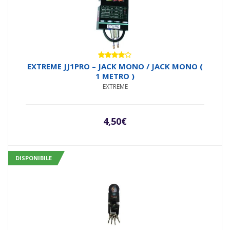
Valutato
EXTREME JJ1PRO – JACK MONO / JACK MONO (
4.00
su
1 METRO )
5
EXTREME
4,50
€
DISPONIBILE