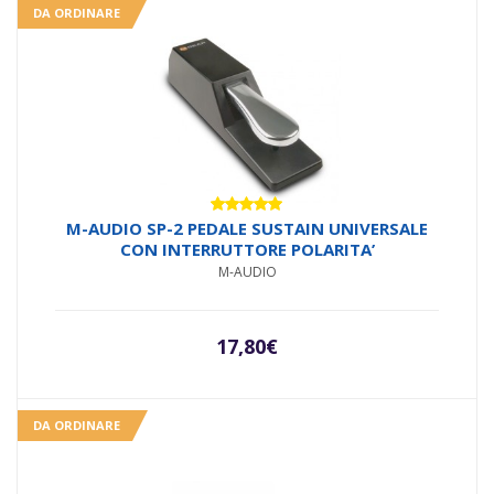
DA ORDINARE
Valutato
M-AUDIO SP-2 PEDALE SUSTAIN UNIVERSALE
5.00
su 5
CON INTERRUTTORE POLARITA’
M-AUDIO
17,80
€
DA ORDINARE