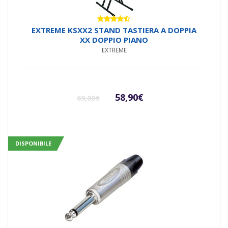
Valutato
EXTREME KSXX2 STAND TASTIERA A DOPPIA
4.33
su
XX DOPPIO PIANO
5
EXTREME
Il
Il
58,90
€
69,00
€
prezzo
prezzo
originale
attuale
DISPONIBILE
era:
è:
69,00€.
58,90€.