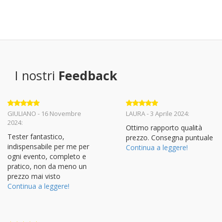
I nostri
Feedback
Valutato
5
Valutato
5
GIULIANO - 16 Novembre
LAURA - 3 Aprile 2024:
su 5
su 5
2024:
Ottimo rapporto qualità
Tester fantastico,
prezzo. Consegna puntuale
indispensabile per me per
Continua a leggere!
ogni evento, completo e
pratico, non da meno un
prezzo mai visto
Continua a leggere!