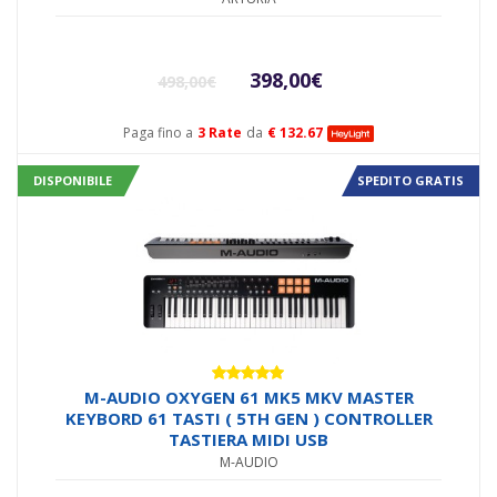
Il
Il
398,00
€
498,00
€
prezzo
prezzo
Paga fino a
3 Rate
da
€ 132.67
originale
attual
DISPONIBILE
SPEDITO GRATIS
era:
è:
498,00€.
398,00€
Valutato
M-AUDIO OXYGEN 61 MK5 MKV MASTER
5.00
su 5
KEYBORD 61 TASTI ( 5TH GEN ) CONTROLLER
TASTIERA MIDI USB
M-AUDIO