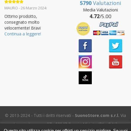
5790
Valutazioni
Valutato
5
MAURO - 26 Marzo 2024:
Media Valutazioni
su 5
4.72
/5.00
Ottimo prodotto,
consegnato molto
velocemente! Bravi
Continua a leggere!
© 2013-2024 - Tutti i diritti riservati -
SuonoStore.com s.r.l.
Via
Ignazio Losacco, 37 - 02047 Poggio Mirteto (RI) - P.IVA
Questo sito utilizza cookie per offrirti un servizio migliore. Se vuoi