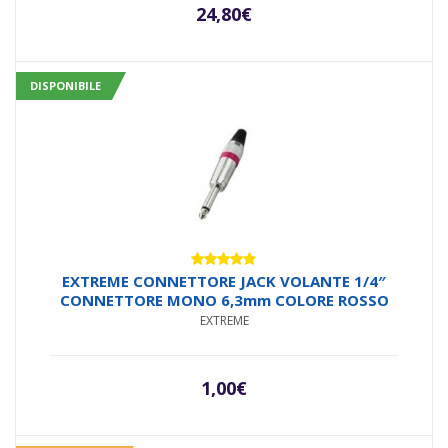
24,80
€
DISPONIBILE
Valutato
EXTREME CONNETTORE JACK VOLANTE 1/4″
4.71
su 5
CONNETTORE MONO 6,3mm COLORE ROSSO
EXTREME
1,00
€