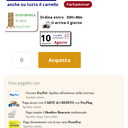
anche su tutto il carrello
Parliamone!
DISPONIBILE
Ordina entro
03H
40m
IN SEDE
ti arriva il giorno
Stock Alto
10
Lunedì
2026
Agosto
ARTURIA
Acquista
KEYLAB
ESSENTIAL
61
MK3
Puoi pagarlo con
ALPINE
WHITE
Circuito
PayPal
. Spedito all'indirizzo della ricevuta
TASTIERA
Spedito subito
MASTER
Paga sicuro con
CARTE di CREDITO
con
PayPlug
.
KEYBOARD
Spedito subito
MIDI
Paga tramite il
Bonifico Bancario
tradizionale
USB
Spedito dopo l'accredito
61
Paga direttamente con la tua carta
PostePay
Spedito subito