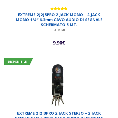
Valutato
EXTREME 2J2J5PRO 2 JACK MONO – 2 JACK
5.00
su 5
MONO 1/4″ 6.3mm CAVO AUDIO DI SEGNALE
SCHERMATO 5 MT.
EXTREME
9,90
€
DISPONIBILE
EXTREME 2J2J3PRO 2 JACK STEREO – 2 JACK
STEREO 1/4″ 6.3mm CAVO AUDIO DI SEGNALE