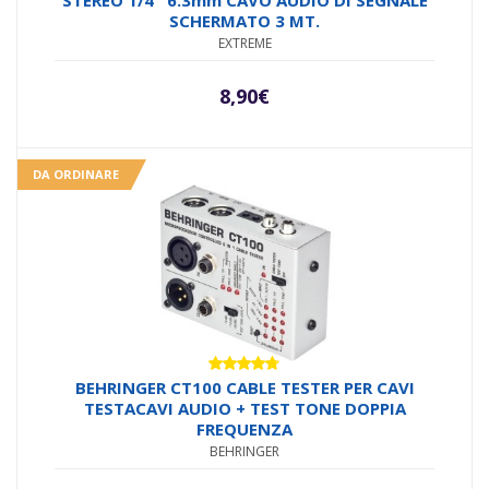
SCHERMATO 3 MT.
EXTREME
8,90
€
DA ORDINARE
Valutato
BEHRINGER CT100 CABLE TESTER PER CAVI
4.67
su 5
TESTACAVI AUDIO + TEST TONE DOPPIA
FREQUENZA
BEHRINGER