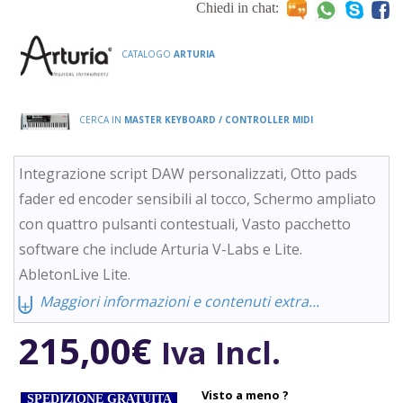
Chiedi in chat:
CATALOGO
ARTURIA
CERCA IN
MASTER KEYBOARD / CONTROLLER MIDI
Integrazione script DAW personalizzati, Otto pads
fader ed encoder sensibili al tocco, Schermo ampliato
con quattro pulsanti contestuali, Vasto pacchetto
software che include Arturia V-Labs e Lite.
AbletonLive Lite.
⨄
Maggiori informazioni e contenuti extra...
215,00
€
Iva Incl.
Visto a meno ?
SPEDIZIONE GRATUITA