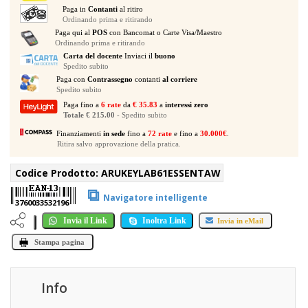
TASTI
Paga in
Contanti
al ritiro
quantità
Ordinando prima e ritirando
Paga qui al
POS
con Bancomat o Carte Visa/Maestro
Ordinando prima e ritirando
Carta del docente
Inviaci il
buono
Spedito subito
Paga con
Contrassegno
contanti
al corriere
Spedito subito
Paga fino a
6 rate
da
€ 35.83
a
interessi zero
Totale € 215.00
- Spedito subito
Finanziamenti
in sede
fino a
72 rate
e fino a
30.000€
.
Ritira salvo approvazione della pratica.
Codice Prodotto:
ARUKEYLAB61ESSENTAW
⧉
Navigatore intelligente
3760033532196
Invia il Link
Inoltra Link
Invia in eMail
Stampa pagina
Info