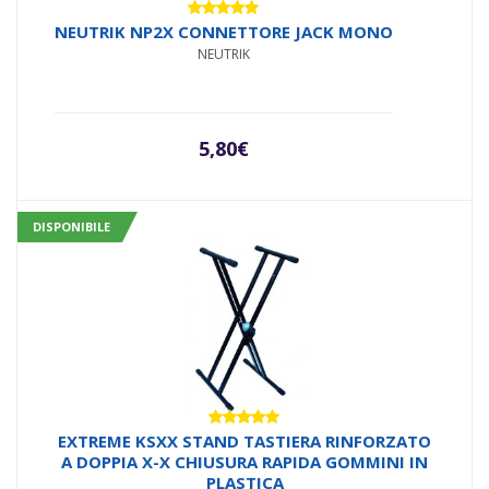
Valutato
NEUTRIK NP2X CONNETTORE JACK MONO
5.00
su 5
NEUTRIK
5,80
€
DISPONIBILE
Valutato
EXTREME KSXX STAND TASTIERA RINFORZATO
5.00
su 5
A DOPPIA X-X CHIUSURA RAPIDA GOMMINI IN
PLASTICA