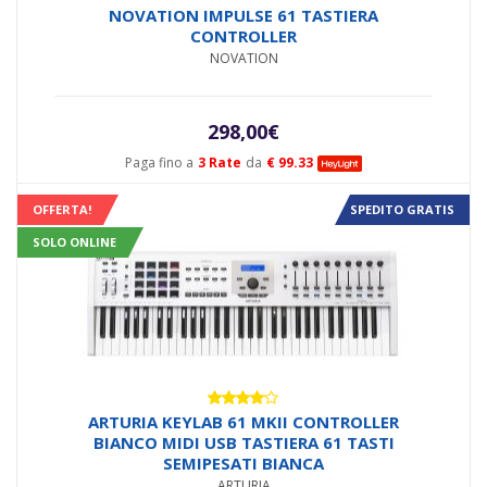
Valutato
NOVATION IMPULSE 61 TASTIERA
4.80
su 5
CONTROLLER
NOVATION
298,00
€
Paga fino a
3 Rate
da
€ 99.33
OFFERTA!
SPEDITO GRATIS
SOLO ONLINE
Valutato
ARTURIA KEYLAB 61 MKII CONTROLLER
4.00
su
BIANCO MIDI USB TASTIERA 61 TASTI
5
SEMIPESATI BIANCA
ARTURIA