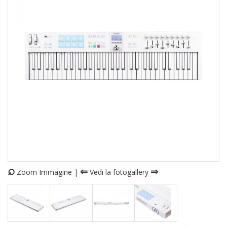
⌕
⇐
⇒
Zoom Immagine |
Vedi la fotogallery