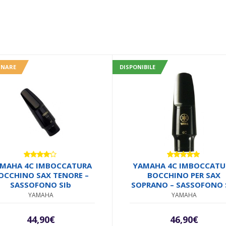
INARE
DISPONIBILE
Valutato
Valutato
MAHA 4C IMBOCCATURA
YAMAHA 4C IMBOCCATU
4.00
su
5.00
su 5
OCCHINO SAX TENORE –
BOCCHINO PER SAX
5
SASSOFONO SIb
SOPRANO – SASSOFONO 
YAMAHA
YAMAHA
44,90
€
46,90
€