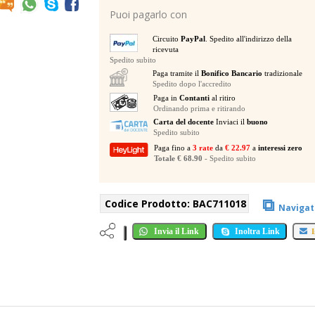
TROMBA
Puoi pagarlo con
SERIE
351
Circuito
PayPal
. Spedito all'indirizzo della
VERSIONE
ricevuta
MODELLO
Spedito subito
1
Paga tramite il
Bonifico Bancario
tradizionale
1/2C
Spedito dopo l'accredito
quantità
Paga in
Contanti
al ritiro
Ordinando prima e ritirando
Carta del docente
Inviaci il
buono
Spedito subito
Paga fino a
3 rate
da
€ 22.97
a
interessi zero
Totale € 68.90
- Spedito subito
⧉
Codice Prodotto:
BAC711018
Navigat
Invia il Link
Inoltra Link
I