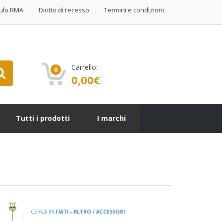
ulo RMA
Diritto di recesso
Termini e condizioni
Carrello:
0
0,00
€
Tutti i prodotti
I marchi
CERCA IN
FIATI - ALTRO / ACCESSORI