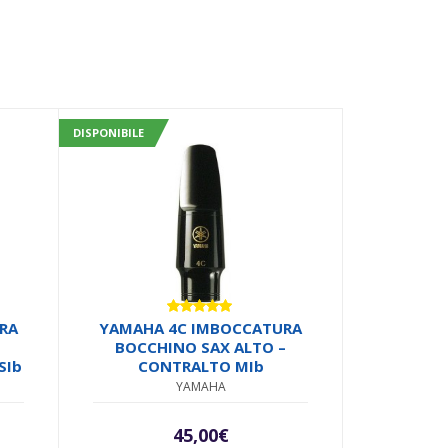
DISPONIBILE
Valutato
RA
YAMAHA 4C IMBOCCATURA
5.00
su 5
BOCCHINO SAX ALTO –
SIb
CONTRALTO MIb
YAMAHA
45,00
€