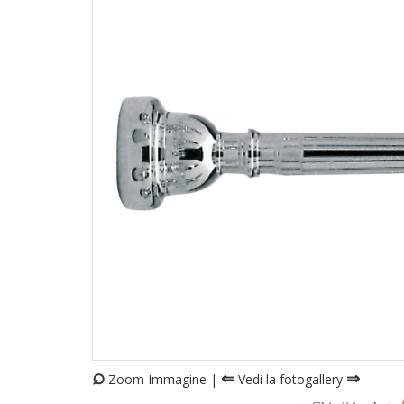
⌕
⇐
⇒
Zoom Immagine |
Vedi la fotogallery