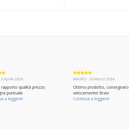
to
5
Valutato
5
 3 Aprile 2024:
MAURO - 26 Marzo 2024:
su 5
 rapporto qualità prezzo.
Ottimo prodotto, consegnato
na puntuale
velocemente! Bravi
ua a leggere!
Continua a leggere!