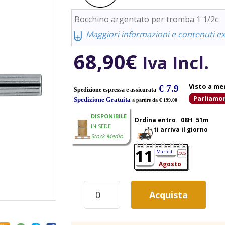
Bocchino argentato per tromba 1 1/2c
⨄
Maggiori informazioni e contenuti ext
68,90
€
Iva Incl.
Visto a me
€ 7.9
Spedizione espressa e assicurata
Parliamo
Spedizione Gratuita
a partire da € 199,00
DISPONIBILE
Ordina entro
08H
51m
IN SEDE
ti arriva il giorno
Stock Medio
11
Martedì
2026
Agosto
BACH
Acquista
BOCCHINO
ARGENTATO
PER