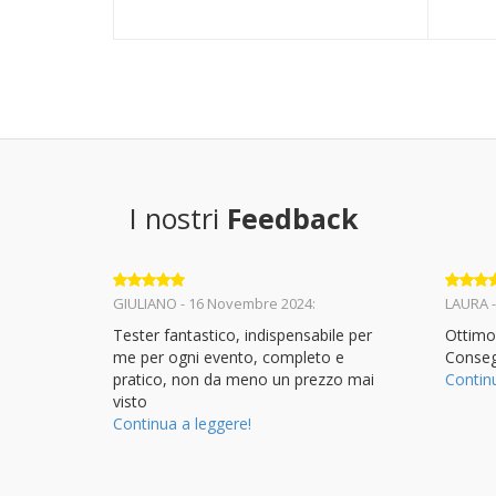
I nostri
Feedback
Valutato
5
Valuta
GIULIANO - 16 Novembre 2024:
LAURA -
su 5
su 5
Tester fantastico, indispensabile per
Ottimo
me per ogni evento, completo e
Conseg
pratico, non da meno un prezzo mai
Contin
visto
Continua a leggere!