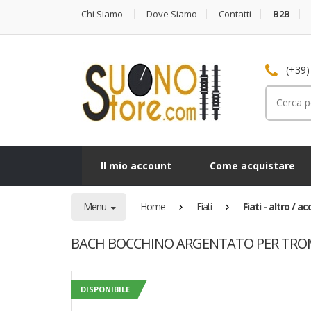
Chi Siamo
Dove Siamo
Contatti
B2B
(+39)
Cerca
per:
Il mio account
Come acquistare
Menu
Home
Fiati
Fiati - altro / a
BACH BOCCHINO ARGENTATO PER TROMB
DISPONIBILE