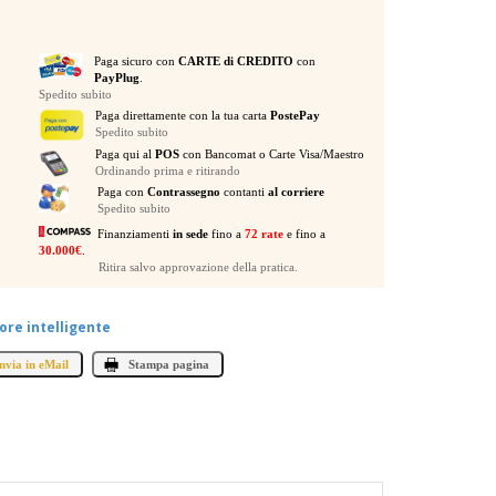
Paga sicuro con
CARTE di CREDITO
con
PayPlug
.
Spedito subito
Paga direttamente con la tua carta
PostePay
Spedito subito
Paga qui al
POS
con Bancomat o Carte Visa/Maestro
Ordinando prima e ritirando
Paga con
Contrassegno
contanti
al corriere
Spedito subito
Finanziamenti
in sede
fino a
72 rate
e fino a
30.000€
.
Ritira salvo approvazione della pratica.
ore intelligente
nvia in eMail
Stampa pagina