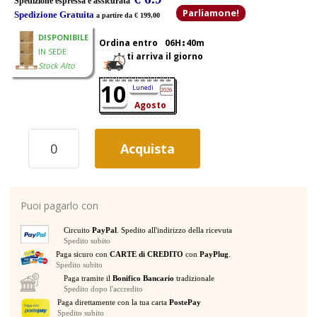
Spedizione espressa e assicurata
Parliamone!
Spedizione Gratuita
a partire da € 199,00
originale
attuale
DISPONIBILE
Ordina entro
06H
40m
IN SEDE
ti arriva il giorno
era:
è:
Stock Alto
10
Lunedì
2026
Agosto
5,80€.
4,90€.
BEHRINGER
Acquista
BC11
PROLUNGA
CAVO
CUFFIE
Puoi pagarlo con
UNIVERSALE
CON
Circuito
PayPal
. Spedito all'indirizzo della ricevuta
MICROFONO
Spedito subito
A
Paga sicuro con
CARTE di CREDITO
con
PayPlug
.
CANCELLAZIONE
Spedito subito
DI
Paga tramite il
Bonifico Bancario
tradizionale
RUMORE
Spedito dopo l'accredito
E
Paga direttamente con la tua carta
PostePay
Spedito subito