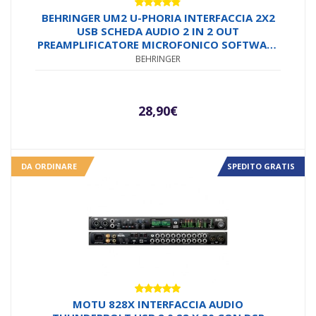
Valutato
BEHRINGER UM2 U-PHORIA INTERFACCIA 2X2
4.73
su 5
USB SCHEDA AUDIO 2 IN 2 OUT
PREAMPLIFICATORE MICROFONICO SOFTWARE
PC MAC
BEHRINGER
28,90
€
DA ORDINARE
SPEDITO GRATIS
Valutato
MOTU 828X INTERFACCIA AUDIO
5.00
su 5