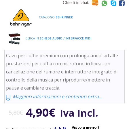
Chiedi in chat:
CATALOGO
BEHRINGER
CERCA IN
SCHEDE AUDIO / INTERFACCE MIDI
Cavo per cuffie premium con prolunga audio ad alte
prestazioni per cuffia con microfono in linea con
cancellazione del rumore e interruttore integrato di
controllo della musica per riprodurre/mettere in
pausa e cambiare traccia.
⨄
Maggiori informazioni e contenuti extra...
Il
Il
4,90
€
Iva Incl.
5,80
€
prezzo
prezzo
Visto a meno ?
€ 6.9