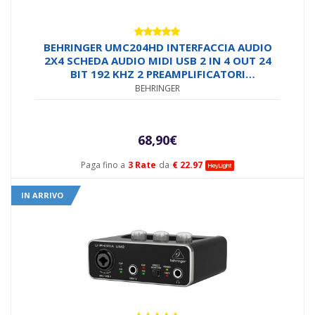
Valutato
BEHRINGER UMC204HD INTERFACCIA AUDIO
4.93
su 5
2X4 SCHEDA AUDIO MIDI USB 2 IN 4 OUT 24
BIT 192 KHZ 2 PREAMPLIFICATORI
MICROFONICI MIDAS PHANTOM POWER +48V
BEHRINGER
68,90
€
Paga fino a
3 Rate
da
€ 22.97
IN ARRIVO