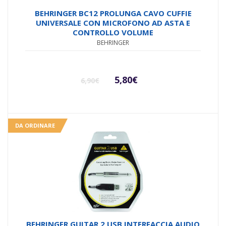
BEHRINGER BC12 PROLUNGA CAVO CUFFIE
UNIVERSALE CON MICROFONO AD ASTA E
CONTROLLO VOLUME
BEHRINGER
Il
Il
5,80
€
6,90
€
prezzo
prezzo
originale
attuale
DA ORDINARE
era:
è:
6,90€.
5,80€.
BEHRINGER GUITAR 2 USB INTERFACCIA AUDIO