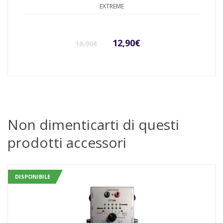
CONVERTITORE ANALOGICO DIGITALE 3 METRI
EXTREME
Il
Il
12,90
€
18,90
€
prezzo
prezzo
originale
attuale
era:
è:
Non dimenticarti di questi
prodotti accessori
18,90€.
12,90€.
DISPONIBILE