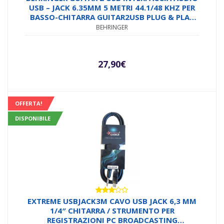
USB – JACK 6.35MM 5 METRI 44.1/48 KHZ PER
BASSO-CHITARRA GUITAR2USB PLUG & PLAY
PC MAC DAW
BEHRINGER
27,90
€
OFFERTA!
DISPONIBILE
Valutato
EXTREME USBJACK3M CAVO USB JACK 6,3 MM
3.00
1/4″ CHITARRA / STRUMENTO PER
su 5
REGISTRAZIONI PC BROADCASTING