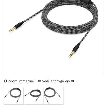
⌕
⇐
⇒
Zoom Immagine |
Vedi la fotogallery