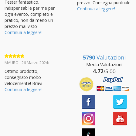
Tester fantastico,
prezzo. Consegna puntuale
indispensabile per me per
Continua a leggere!
ogni evento, completo e
pratico, non da meno un
prezzo mai visto
Continua a leggere!
5790
Valutazioni
Valutato
5
MAURO - 26 Marzo 2024:
Media Valutazioni
su 5
4.72
/5.00
Ottimo prodotto,
consegnato molto
velocemente! Bravi
Continua a leggere!