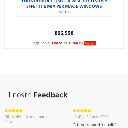
THUNDERBOLT USB 2.0 28 X 30 CON DSP
EFFETTI E MIX PER MAC E WINDOWS
MOTU
806,55
€
Paga fino a
3 Rate
da
€ 268.85
I nostri
Feedback
Valutato
5
Valutato
5
GIULIANO - 16 Novembre
LAURA - 3 Aprile 2024:
su 5
su 5
2024:
Ottimo rapporto qualità