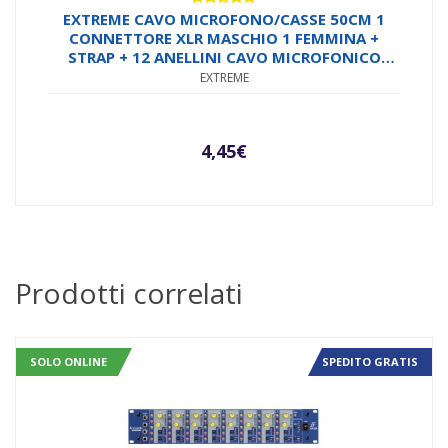
Valutato
EXTREME CAVO MICROFONO/CASSE 50CM 1
5.00
su 5
CONNETTORE XLR MASCHIO 1 FEMMINA +
STRAP + 12 ANELLINI CAVO MICROFONICO
6.5MM CONNETTORI SMONTABILI METALLO
EXTREME
ANTISCIVOLO
4,45
€
Prodotti correlati
SOLO ONLINE
SPEDITO GRATIS