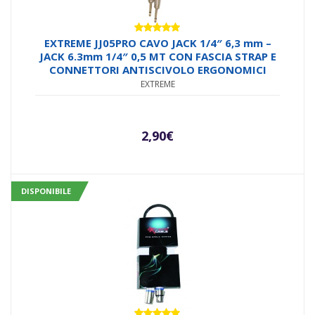
Valutato
EXTREME JJ05PRO CAVO JACK 1/4″ 6,3 mm –
5.00
su 5
JACK 6.3mm 1/4″ 0,5 MT CON FASCIA STRAP E
CONNETTORI ANTISCIVOLO ERGONOMICI
EXTREME
2,90
€
DISPONIBILE