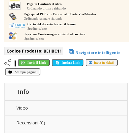
PLAYER
Paga in
Contanti
al ritiro
CONTROL
Ordinando prima e ritirando
quantità
Paga qui al
POS
con Bancomat o Carte Visa/Maestro
Ordinando prima e ritirando
Carta del docente
Inviaci il
buono
Spedito subito
Paga con
Contrassegno
contanti
al corriere
Spedito subito
⧉
Codice Prodotto:
BEHBC11
Navigatore intelligente
Invia il Link
Inoltra Link
Invia in eMail
Stampa pagina
Info
Video
Recensioni (0)