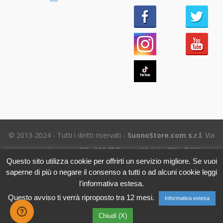
© 2013-2024 - Tutti i diritti riservati -
SuonoStore.com s.r.l.
Via
Ignazio Losacco, 37 - 02047 Poggio Mirteto (RI) - P.IVA
Questo sito utilizza cookie per offrirti un servizio migliore. Se vuoi
01112470578 SDI: SUBM70N - REA RI-69195
saperne di più o negare il consenso a tutti o ad alcuni cookie leggi
Tel. (+39) 06.5656.8718 -
eMail Assistenza clienti
- Leggi
l'informativa estesa.
l'
Informativa sulla Privacy
Questo avviso ti verrà riproposto tra 12 mesi.
Informativa estesa
Chiudi (X)