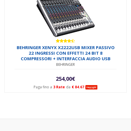
Valutato
BEHRINGER XENYX X2222USB MIXER PASSIVO
4.33
su
22 INGRESSI CON EFFETTI 24 BIT 8
5
COMPRESSORI + INTERFACCIA AUDIO USB
BEHRINGER
254,00
€
Paga fino a
3 Rate
da
€ 84.67