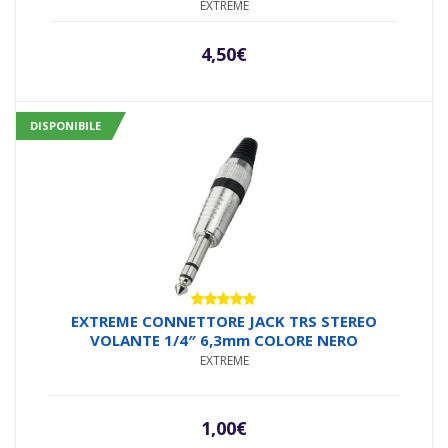
EXTREME
4,50
€
DISPONIBILE
Valutato
EXTREME CONNETTORE JACK TRS STEREO
5.00
su 5
VOLANTE 1/4″ 6,3mm COLORE NERO
EXTREME
1,00
€