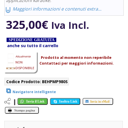
applicazioni karaoke.
⨄
Maggiori informazioni e contenuti extra...
325,00
€
Iva Incl.
SPEDIZIONE GRATUITA
anche su tutto il carrello
Attualmente
Prodotto al momento non reperibile
NON
Contattaci per maggiori informazioni.
DISPONIBILE
Codice Prodotto:
BEHPMP980S
⧉
Navigatore intelligente
Invia il Link
Inoltra Link
Invia in eMail
Stampa pagina