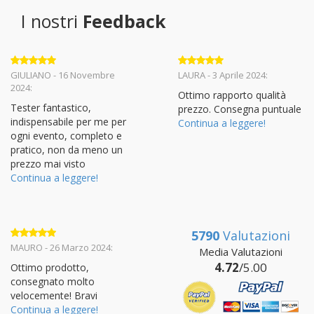
I nostri
Feedback
Valutato
5
Valutato
5
GIULIANO - 16 Novembre
LAURA - 3 Aprile 2024:
su 5
su 5
2024:
Ottimo rapporto qualità
Tester fantastico,
prezzo. Consegna puntuale
indispensabile per me per
Continua a leggere!
ogni evento, completo e
pratico, non da meno un
prezzo mai visto
Continua a leggere!
5790
Valutazioni
Valutato
5
MAURO - 26 Marzo 2024:
Media Valutazioni
su 5
4.72
/5.00
Ottimo prodotto,
consegnato molto
velocemente! Bravi
Continua a leggere!