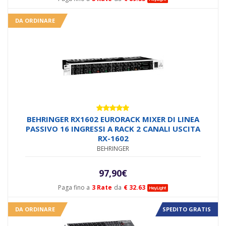
DA ORDINARE
Valutato
BEHRINGER RX1602 EURORACK MIXER DI LINEA
5.00
su 5
PASSIVO 16 INGRESSI A RACK 2 CANALI USCITA
RX-1602
BEHRINGER
97,90
€
Paga fino a
3 Rate
da
€ 32.63
DA ORDINARE
SPEDITO GRATIS