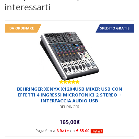
interessarti
DA ORDINARE
SPEDITO GRATIS
Valutato
BEHRINGER XENYX X1204USB MIXER USB CON
5.00
su 5
EFFETTI 4 INGRESSI MICROFONICI 2 STEREO +
INTERFACCIA AUDIO USB
BEHRINGER
165,00
€
Paga fino a
3 Rate
da
€ 55.00