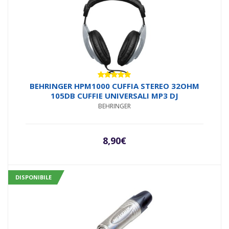
Valutato
BEHRINGER HPM1000 CUFFIA STEREO 32OHM
5.00
su 5
105DB CUFFIE UNIVERSALI MP3 DJ
BEHRINGER
8,90
€
DISPONIBILE