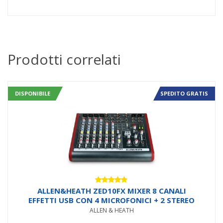
Prodotti correlati
DISPONIBILE
SPEDITO GRATIS
Valutato
ALLEN&HEATH ZED10FX MIXER 8 CANALI
4.75
su 5
EFFETTI USB CON 4 MICROFONICI + 2 STEREO
ALLEN & HEATH