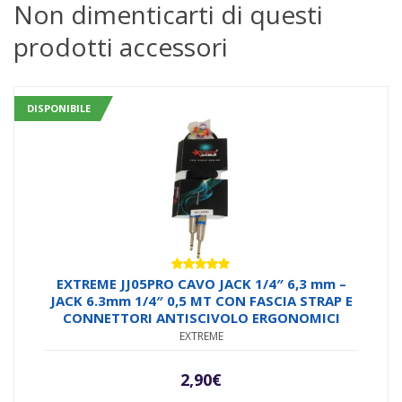
Non dimenticarti di questi
prodotti accessori
DISPONIBILE
Valutato
EXTREME JJ05PRO CAVO JACK 1/4″ 6,3 mm –
5.00
su 5
JACK 6.3mm 1/4″ 0,5 MT CON FASCIA STRAP E
CONNETTORI ANTISCIVOLO ERGONOMICI
EXTREME
2,90
€