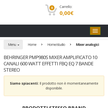
Carrello:
0
0,00
€
Pulsanti
di
navigaz
Menu
Home
Home/studio
Mixer analogici
BEHRINGER PMP980S MIXER AMPLIFICATO 10
CANALI 600 WATT EFFETTI FBQ EQ 7 BANDE
STEREO
Siamo spiacenti:
Il prodotto non è momentaneamente
disponibile.
PRODOTTI STESSO BRAND