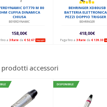
Valutato
YERDYNAMIC DT770 M 80
BEHRINGER XD80USB
4.67
su 5
OHM CUFFIA DINAMICA
BATTERIA ELETTRONICA
CHIUSA
PEZZI DOPPIO TRIGGER
HARDWARE + CAVI +
BEYERDYNAMIC
BEHRINGER
INTERFACCIA MIDI E US
158,00
€
418,00
€
fino a
3 Rate
da
€ 52.67
Paga fino a
3 Rate
da
€ 139.33
 prodotti accessori
BILE
DISPONIBILE