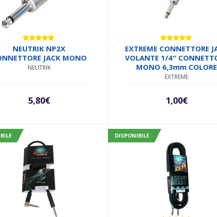
Valutato
Valutato
NEUTRIK NP2X
EXTREME CONNETTORE J
5.00
su 5
4.71
su 5
ONNETTORE JACK MONO
VOLANTE 1/4″ CONNETT
MONO 6,3mm COLORE
NEUTRIK
ROSSO
EXTREME
5,80
€
1,00
€
BILE
DISPONIBILE