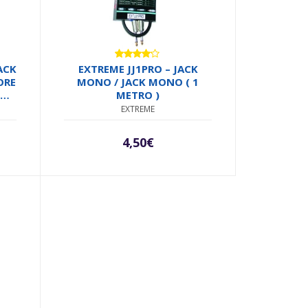
Valutato
ACK
EXTREME JJ1PRO – JACK
4.00
su
ORE
MONO / JACK MONO ( 1
5
METRO )
EXTREME
4,50
€