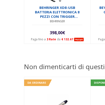
BEHRINGER XD8-USB
BE
BATTERIA ELETTRONICA 8
PEZZI CON TRIGGER
RULLANTE DUAL ZONE +
BEHRINGER
MODULO SONORO MIDI E
USB
398,00
€
Paga fino a
3 Rate
da
€ 132.67
Paga 
Non dimenticarti di questi
DA ORDINARE
DISPONI