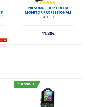
Valutato
PRESONUS HD7 CUFFIA
5.00
su 5
 8
MONITOR PROFESSIONALI
 +
PRESONUS
B
41,80
€
DISPONIBILE