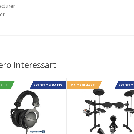
acturer
rer
ero interessarti
BILE
SPEDITO GRATIS
DA ORDINARE
SPEDITO