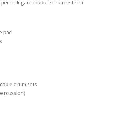
 per collegare moduli sonori esterni.
re pad
s
mable drum sets
percussion)