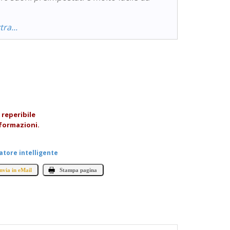
ra...
reperibile
formazioni.
atore intelligente
nvia in eMail
Stampa pagina