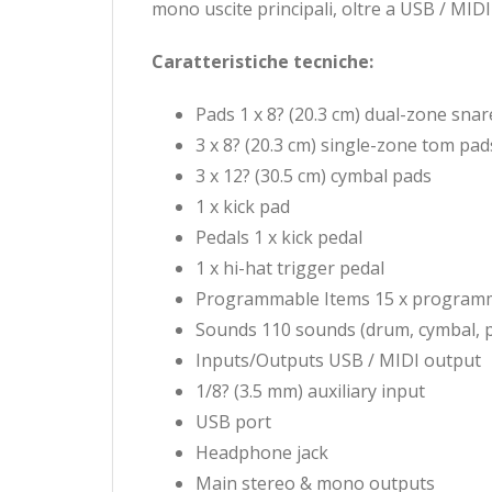
mono uscite principali, oltre a USB / MIDI
Caratteristiche tecniche:
Pads 1 x 8? (20.3 cm) dual-zone sna
3 x 8? (20.3 cm) single-zone tom pad
3 x 12? (30.5 cm) cymbal pads
1 x kick pad
Pedals 1 x kick pedal
1 x hi-hat trigger pedal
Programmable Items 15 x program
Sounds 110 sounds (drum, cymbal, 
Inputs/Outputs USB / MIDI output
1/8? (3.5 mm) auxiliary input
USB port
Headphone jack
Main stereo & mono outputs