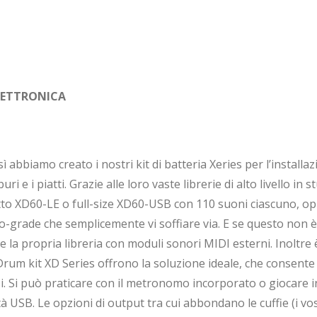
ELETTRONICA
bbiamo creato i nostri kit di batteria Xeries per l’installazi
buri e i piatti. Grazie alle loro vaste librerie di alto livello in
atto XD60-LE o full-size XD60-USB con 110 suoni ciascuno, 
dio-grade che semplicemente vi soffiare via. E se questo no
ire la propria libreria con moduli sonori MIDI esterni. Inol
Drum kit XD Series offrono la soluzione ideale, che consente 
si. Si può praticare con il metronomo incorporato o giocare in
à USB. Le opzioni di output tra cui abbondano le cuffie (i vost