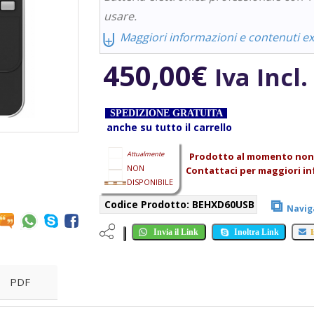
usare.
⨄
Maggiori informazioni e contenuti ext
450,00
€
Iva Incl.
SPEDIZIONE GRATUITA
anche su tutto il carrello
Attualmente
Prodotto al momento non 
NON
Contattaci per maggiori in
DISPONIBILE
⧉
Codice Prodotto:
BEHXD60USB
Navig
Invia il Link
Inoltra Link
I
PDF