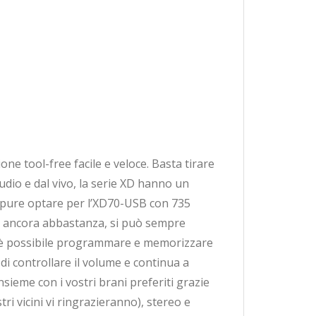
one tool-free facile e veloce. Basta tirare
 studio e dal vivo, la serie XD hanno un
oppure optare per l’XD70-USB con 735
n è ancora abbastanza, si può sempre
tre è possibile programmare e memorizzare
di controllare il volume e continua a
sieme con i vostri brani preferiti grazie
ri vicini vi ringrazieranno), stereo e