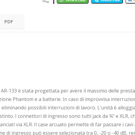
Invia il Link
Inoltra Link
I
PDF
 AR-133 è stata progettata per avere il massimo delle prestaz
zione Phantom e a batterie. In caso di improvvisa interruzio
liminando possibili interruzioni di lavoro. L’unità è alloggia
stinto. I connettori di ingresso sono tutti jack da ¼” e XLR, 
lanciati via XLR. Il case arcuato permette di far passare i cav
one di ingresso può essere selezionata tra 0, -20 o -40 dB, re