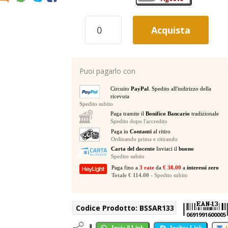
BSS
Acquista
AR133
ACTIVE
DI
BOX
Puoi pagarlo con
ATTIVA
quantità
Circuito
PayPal
. Spedito all'indirizzo della
ricevuta
Spedito subito
Paga tramite il
Bonifico Bancario
tradizionale
Spedito dopo l'accredito
Paga in
Contanti
al ritiro
Ordinando prima e ritirando
Carta del docente
Inviaci il
buono
Spedito subito
Paga fino a
3 rate
da
€ 38.00
a
interessi zero
Totale € 114.00
- Spedito subito
Codice Prodotto:
BSSAR133
0691991600005