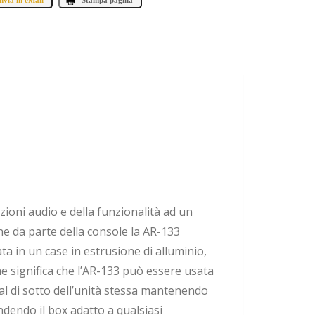
nvia in eMail
Stampa pagina
ioni audio e della funzionalità ad un
ne da parte della console la AR-133
ta in un case in estrusione di alluminio,
che significa che l’AR-133 può essere usata
i al di sotto dell’unità stessa mantenendo
ndendo il box adatto a qualsiasi