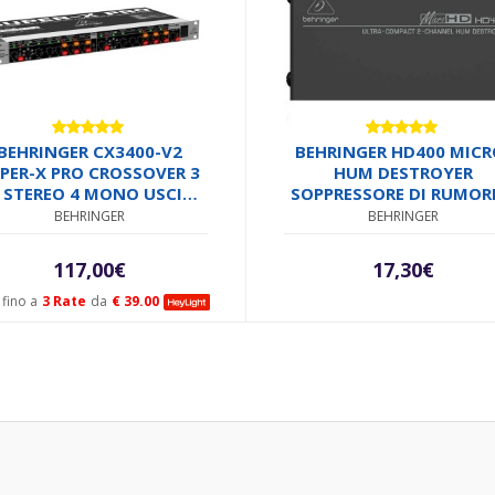
Valutato
Valutato
BEHRINGER CX3400-V2
BEHRINGER HD400 MICR
5.00
su 5
5.00
su 5
PER-X PRO CROSSOVER 3
HUM DESTROYER
E STEREO 4 MONO USCITA
SOPPRESSORE DI RUMOR
SUBWOOFER
2 CANALI
BEHRINGER
BEHRINGER
117,00
€
17,30
€
fino a
3 Rate
da
€ 39.00