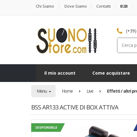
Chi Siamo
Dove Siamo
Contatti
B2B
(+39)
Cerca
per:
Il mio account
Come acquistare
Menu
Home
Live
Effetti / altri 
BSS AR133 ACTIVE DI BOX ATTIVA
DISPONIBILE