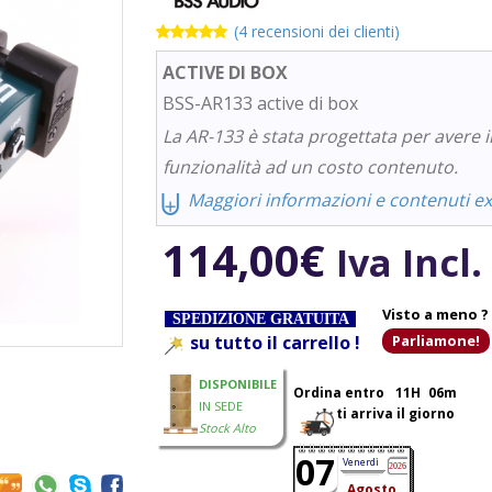
(
4
recensioni dei clienti)
Valutato
4
5.00
su 5
ACTIVE DI BOX
su base di
recensioni
BSS-AR133 active di box
La AR-133 è stata progettata per avere i
funzionalità ad un costo contenuto.
⨄
Maggiori informazioni e contenuti ext
114,00
€
Iva Incl.
Visto a meno ?
SPEDIZIONE GRATUITA
su tutto il carrello !
Parliamone!
DISPONIBILE
Ordina entro
11H
06m
IN SEDE
ti arriva il giorno
Stock Alto
07
Venerdì
2026
Agosto