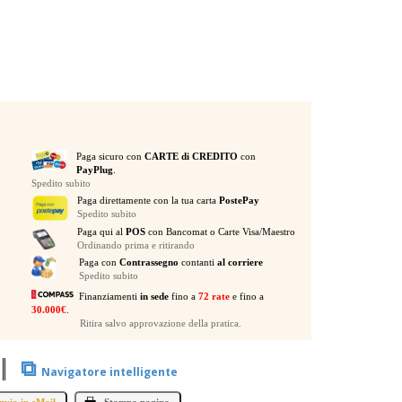
Paga sicuro con
CARTE di CREDITO
con
PayPlug
.
Spedito subito
Paga direttamente con la tua carta
PostePay
Spedito subito
Paga qui al
POS
con Bancomat o Carte Visa/Maestro
Ordinando prima e ritirando
Paga con
Contrassegno
contanti
al corriere
Spedito subito
Finanziamenti
in sede
fino a
72 rate
e fino a
30.000€
.
Ritira salvo approvazione della pratica.
⧉
Navigatore intelligente