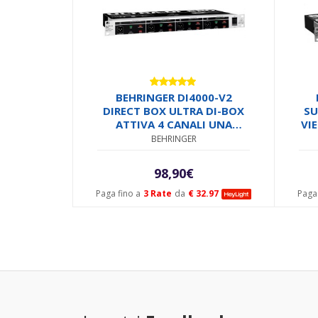
Valutato
BEHRINGER DI4000-V2
5.00
su 5
DIRECT BOX ULTRA DI-BOX
SU
ATTIVA 4 CANALI UNA
VI
UNITA RACK CONVERTITORE
BEHRINGER
SEGNALE JACK A XLR
98,90
€
Paga fino a
3 Rate
da
€ 32.97
Paga 