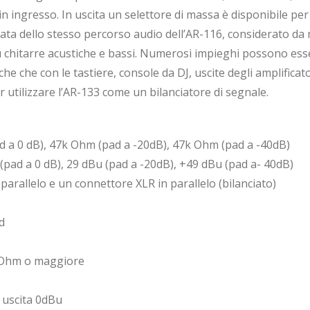
e in ingresso. In uscita un selettore di massa è disponibile p
ta dello stesso percorso audio dell’AR-116, considerato da mo
 chitarre acustiche e bassi. Numerosi impieghi possono esse
che che con le tastiere, console da DJ, uscite degli amplificat
 utilizzare l’AR-133 come un bilanciatore di segnale.
 a 0 dB), 47k Ohm (pad a -20dB), 47k Ohm (pad a -40dB)
(pad a 0 dB), 29 dBu (pad a -20dB), +49 dBu (pad a- 40dB)
 parallelo e un connettore XLR in parallelo (bilanciato)
d
00 Ohm o maggiore
 uscita 0dBu