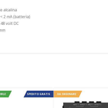
e alcalina
< 2 mA (batteria)
48 volt DC
 mm
BILE
SPEDITO GRATIS
DA ORDINARE