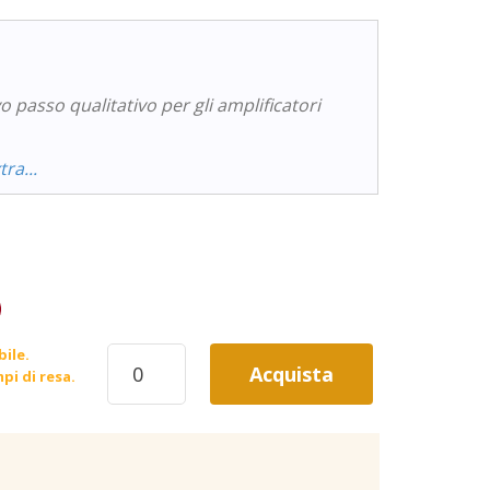
passo qualitativo per gli amplificatori
ra...
CROWN
bile.
Acquista
XLI800
pi di resa.
AMPLIFICATORE
600
WATT
SU
4