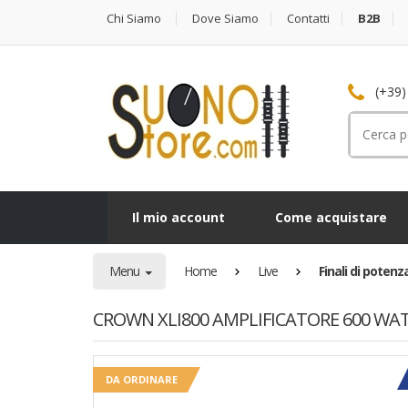
Chi Siamo
Dove Siamo
Contatti
B2B
(+39)
Cerca
per:
Il mio account
Come acquistare
Menu
Home
Live
Finali di potenz
CROWN XLI800 AMPLIFICATORE 600 WAT
DA ORDINARE