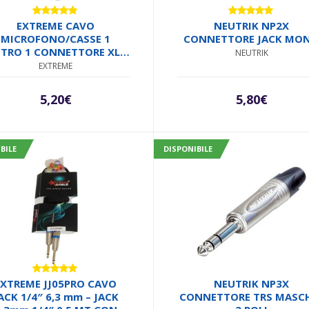
Valutato
Valutato
EXTREME CAVO
NEUTRIK NP2X
4.80
su 5
5.00
su 5
MICROFONO/CASSE 1
CONNETTORE JACK MO
TRO 1 CONNETTORE XLR
NEUTRIK
MASCHIO 1 FEMMINA +
EXTREME
RAP + 12 ANELLINI CAVO
MICROFONICO 6.5MM
5,20
€
5,80
€
NNETTORI SMONTABILI
METALLO ANTISCIVOLO
BILE
DISPONIBILE
Valutato
EXTREME JJ05PRO CAVO
NEUTRIK NP3X
5.00
su 5
ACK 1/4″ 6,3 mm – JACK
CONNETTORE TRS MASC