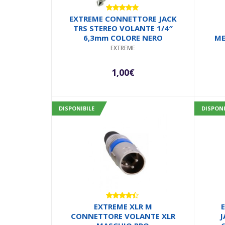
Valutato
EXTREME CONNETTORE JACK
5.00
su 5
TRS STEREO VOLANTE 1/4″
6,3mm COLORE NERO
ME
EXTREME
ST
1,00
€
CO
DISPONIBILE
DISPONI
Valutato
EXTREME XLR M
4.33
su
CONNETTORE VOLANTE XLR
J
5