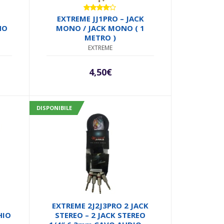
Valutato
EXTREME JJ1PRO – JACK
4.00
su
NO
MONO / JACK MONO ( 1
5
METRO )
EXTREME
4,50
€
DISPONIBILE
EXTREME 2J2J3PRO 2 JACK
HIO
STEREO – 2 JACK STEREO