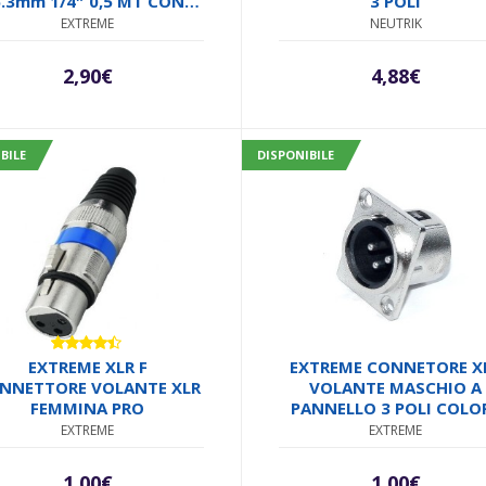
.3mm 1/4″ 0,5 MT CON
3 POLI
FASCIA STRAP E
EXTREME
NEUTRIK
NNETTORI ANTISCIVOLO
ERGONOMICI
2,90
€
4,88
€
BILE
DISPONIBILE
Valutato
EXTREME XLR F
EXTREME CONNETORE X
4.33
su
NNETTORE VOLANTE XLR
VOLANTE MASCHIO A
5
FEMMINA PRO
PANNELLO 3 POLI COLO
ARGENTO
EXTREME
EXTREME
1,00
€
1,00
€