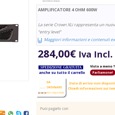
AMPLIFICATORE 4 OHM 600W
La serie Crown XLi rappresenta un nuovo 
“entry level”
⨄
Maggiori informazioni e contenuti ext
284,00
€
Iva Incl.
Visto a meno ?
SPEDIZIONE GRATUITA
anche su tutto il carrello
Parliamone!
DA
Data di arrivo non disponi
ORDINARE
Chiedi informazioni sui tem
Non disponibile
Puoi pagarlo con