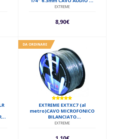
1/4″ 6.3mm CAVO AUDIO DI
SEGNALE SCHERMATO 3 MT.
EXTREME
8,90
€
DA ORDINARE
Valutato
LR
EXTREME EXTXC7 (al
5.00
su 5
metro)CAVO MICROFONICO
RE
BILANCIATO
PROFESSIONALE XLR
EXTREME
1,10
€