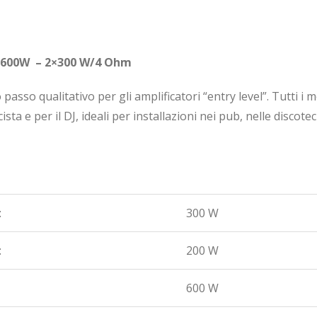
 600W –
2×300 W/4 Ohm
sso qualitativo per gli amplificatori “entry level”. Tutti i m
ista e per il DJ, ideali per installazioni nei pub, nelle discote
:
300 W
:
200 W
600 W