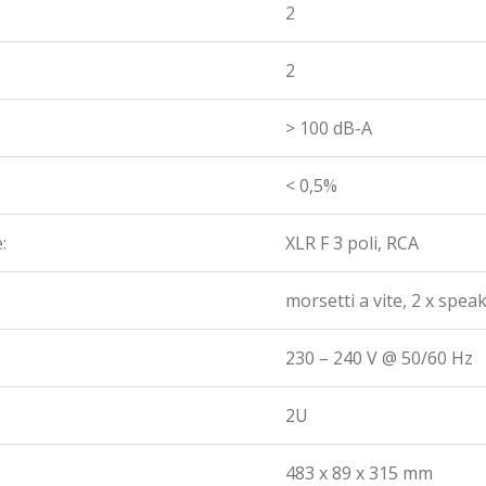
2
2
> 100 dB-A
< 0,5%
:
XLR F 3 poli, RCA
morsetti a vite, 2 x spea
230 – 240 V @ 50/60 Hz
2U
483 x 89 x 315 mm