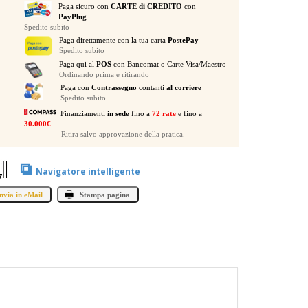
Paga sicuro con
CARTE di CREDITO
con
OHM
PayPlug
.
BRIDGE
Spedito subito
E
Paga direttamente con la tua carta
PostePay
2
Spedito subito
X
Paga qui al
POS
con Bancomat o Carte Visa/Maestro
Ordinando prima e ritirando
300
Paga con
Contrassegno
contanti
al corriere
WATT
Spedito subito
STEREO
Finanziamenti
in sede
fino a
72 rate
e fino a
quantità
30.000€
.
Ritira salvo approvazione della pratica.
⧉
Navigatore intelligente
7
nvia in eMail
Stampa pagina