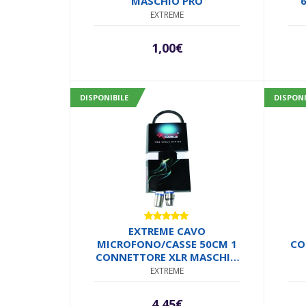
MASCHIO PRO
6
EXTREME
CO
1,00
€
DISPONIBILE
DISPONI
Valutato
EXTREME CAVO
5.00
su 5
MICROFONO/CASSE 50CM 1
CO
CONNETTORE XLR MASCHIO
1 FEMMINA + STRAP + 12
EXTREME
ANELLINI CAVO
MICROFONICO 6.5MM
4,45
€