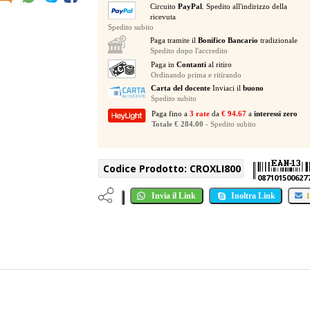
Circuito
PayPal
. Spedito all'indirizzo della
ricevuta
Spedito subito
Paga tramite il
Bonifico Bancario
tradizionale
Spedito dopo l'accredito
Paga in
Contanti
al ritiro
Ordinando prima e ritirando
Carta del docente
Inviaci il
buono
Spedito subito
Paga fino a
3 rate
da
€ 94.67
a
interessi zero
Totale € 284.00
- Spedito subito
Codice Prodotto:
CROXLI800
087101500627
Invia il Link
Inoltra Link
I