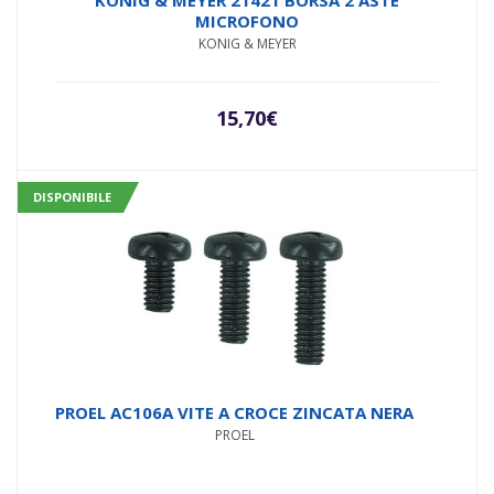
5.00
su 5
MICROFONO
KONIG & MEYER
15,70
€
DISPONIBILE
PROEL AC106A VITE A CROCE ZINCATA NERA
PROEL