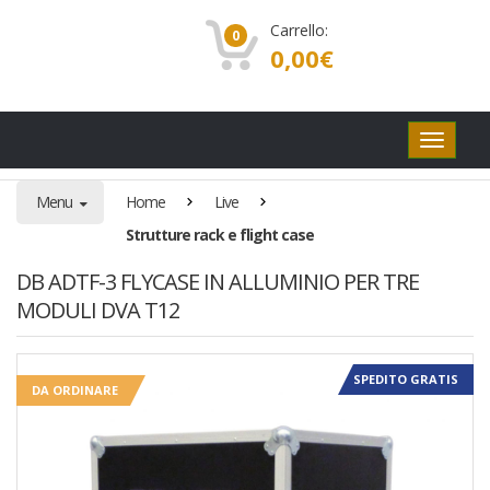
Carrello:
0
0,00
€
Pulsanti
di
navigaz
Menu
Home
Live
Strutture rack e flight case
DB ADTF-3 FLYCASE IN ALLUMINIO PER TRE
MODULI DVA T12
SPEDITO GRATIS
DA ORDINARE