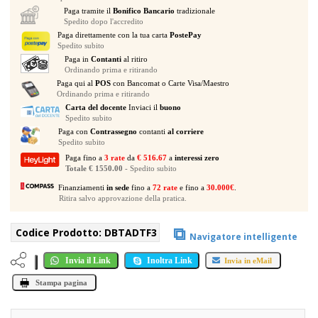
T12
Paga tramite il
Bonifico Bancario
tradizionale
quantità
Spedito dopo l'accredito
Paga direttamente con la tua carta
PostePay
Spedito subito
Paga in
Contanti
al ritiro
Ordinando prima e ritirando
Paga qui al
POS
con Bancomat o Carte Visa/Maestro
Ordinando prima e ritirando
Carta del docente
Inviaci il
buono
Spedito subito
Paga con
Contrassegno
contanti
al corriere
Spedito subito
Paga fino a
3 rate
da
€ 516.67
a
interessi zero
Totale € 1550.00
- Spedito subito
Finanziamenti
in sede
fino a
72 rate
e fino a
30.000€
.
Ritira salvo approvazione della pratica.
⧉
Codice Prodotto:
DBTADTF3
Navigatore intelligente
Invia il Link
Inoltra Link
Invia in eMail
Stampa pagina