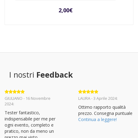
2,00
€
I nostri
Feedback
Valutato
5
Valutato
5
GIULIANO - 16 Novembre
LAURA - 3 Aprile 2024:
su 5
su 5
2024:
Ottimo rapporto qualità
Tester fantastico,
prezzo. Consegna puntuale
indispensabile per me per
Continua a leggere!
ogni evento, completo e
pratico, non da meno un
prezzo mai visto