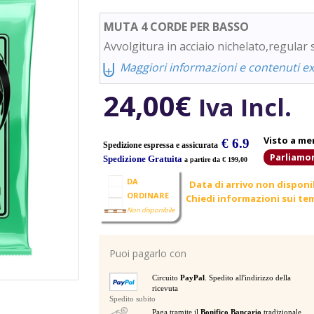
MUTA 4 CORDE PER BASSO
Avvolgitura in acciaio nichelato,regular 
⨄
Maggiori informazioni e contenuti ext
24,00
€
Iva Incl.
Visto a me
€ 6.9
Spedizione espressa e assicurata
Parliamo
Spedizione Gratuita
a partire da € 199,00
DA
Data di arrivo non disponi
ORDINARE
Chiedi informazioni sui tem
Non disponibile
Puoi pagarlo con
Circuito
PayPal
. Spedito all'indirizzo della
ricevuta
Spedito subito
Paga tramite il
Bonifico Bancario
tradizionale