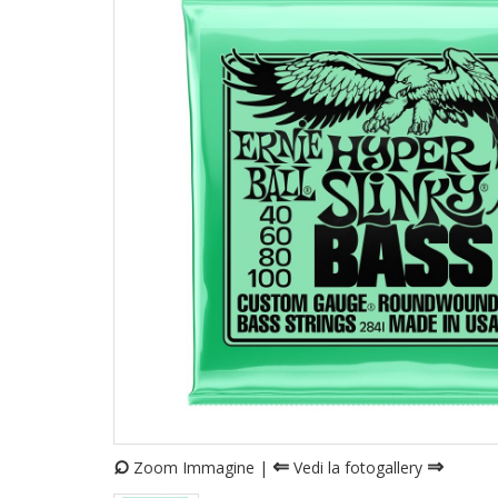
⌕
⇐
⇒
Zoom Immagine |
Vedi la fotogallery