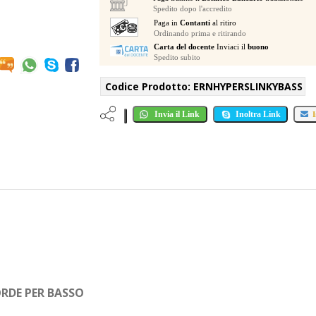
Spedito dopo l'accredito
Paga in
Contanti
al ritiro
Ordinando prima e ritirando
Carta del docente
Inviaci il
buono
Spedito subito
Codice Prodotto:
ERNHYPERSLINKYBASS
Invia il Link
Inoltra Link
I
ORDE PER BASSO