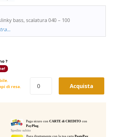
slinky bass, scalatura 040 – 100
ra...
no ?
ne!
ERNIE
bile.
Acquista
BALL
pi di resa.
2841
HYPER
SLINKY
BASS
CORDE
Paga sicuro con
CARTE di CREDITO
con
PER
PayPlug
.
BASSO
Spedito subito
quantità
Paga direttamente con la tua carta
PostePay