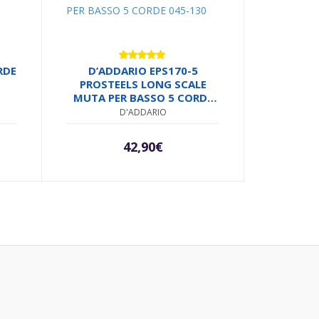
Valutato
RDE
D’ADDARIO EPS170-5
5.00
su 5
PROSTEELS LONG SCALE
MUTA PER BASSO 5 CORDE
045-130
D'ADDARIO
42,90
€