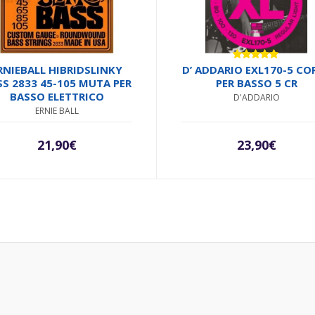
Valutato
RNIEBALL HIBRIDSLINKY
D’ ADDARIO EXL170-5 CO
5.00
su 5
S 2833 45-105 MUTA PER
PER BASSO 5 CR
BASSO ELETTRICO
D'ADDARIO
ERNIE BALL
21,90
€
23,90
€