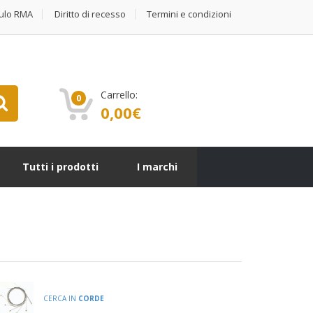
ulo RMA
Diritto di recesso
Termini e condizioni
Carrello:
0
0,00
€
Tutti i prodotti
I marchi
CERCA IN
CORDE