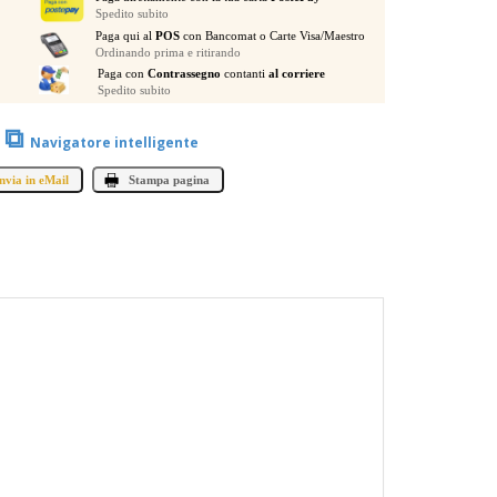
Spedito subito
Paga qui al
POS
con Bancomat o Carte Visa/Maestro
Ordinando prima e ritirando
Paga con
Contrassegno
contanti
al corriere
Spedito subito
⧉
Navigatore intelligente
nvia in eMail
Stampa pagina