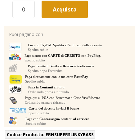
ERNIEBALL
Acquista
SUPER
SLINKY
BASS
2834
Puoi pagarlo con
045-
100
Circuito
PayPal
. Spedito all'indirizzo della ricevuta
MUTA
Spedito subito
PER
Paga sicuro con
CARTE di CREDITO
con
PayPlug
.
BASSO
Spedito subito
ELETTRICO
Paga tramite il
Bonifico Bancario
tradizionale
quantità
Spedito dopo l'accredito
Paga direttamente con la tua carta
PostePay
Spedito subito
Paga in
Contanti
al ritiro
Ordinando prima e ritirando
Paga qui al
POS
con Bancomat o Carte Visa/Maestro
Ordinando prima e ritirando
Carta del docente
Inviaci il
buono
Spedito subito
Paga con
Contrassegno
contanti
al corriere
Spedito subito
Codice Prodotto:
ERNSUPERSLINKYBASS