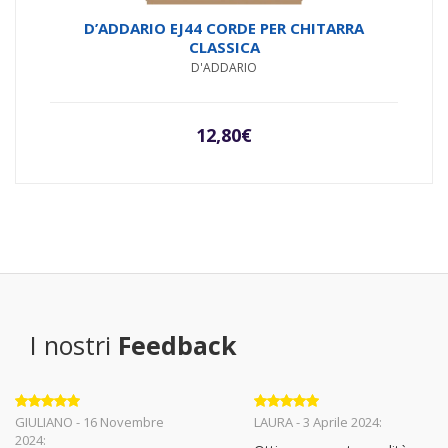
D’ADDARIO EJ44 CORDE PER CHITARRA
CLASSICA
D'ADDARIO
12,80
€
I nostri
Feedback
Valutato
5
Valutato
5
GIULIANO - 16 Novembre
LAURA - 3 Aprile 2024:
su 5
su 5
2024: