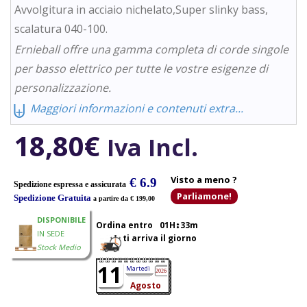
Avvolgitura in acciaio nichelato,Super slinky bass,
scalatura 040-100.
Ernieball offre una gamma completa di corde singole
per basso elettrico per tutte le vostre esigenze di
personalizzazione.
⨄
Maggiori informazioni e contenuti extra...
18,80
€
Iva Incl.
Visto a meno ?
€ 6.9
Spedizione espressa e assicurata
Parliamone!
Spedizione Gratuita
a partire da € 199,00
DISPONIBILE
Ordina entro
01H
33m
IN SEDE
ti arriva il giorno
Stock Medio
11
Martedì
2026
Agosto