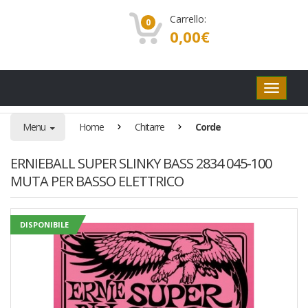
Carrello:
0
0,00
€
Pulsanti
di
navigaz
Menu
Home
Chitarre
Corde
ERNIEBALL SUPER SLINKY BASS 2834 045-100
MUTA PER BASSO ELETTRICO
DISPONIBILE