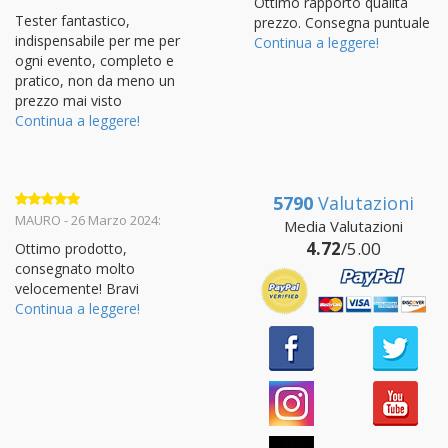
Ottimo rapporto qualità
Tester fantastico,
prezzo. Consegna puntuale
indispensabile per me per
Continua a leggere!
ogni evento, completo e
pratico, non da meno un
prezzo mai visto
Continua a leggere!
5790
Valutazioni
Valutato
5
MAURO - 26 Marzo 2024:
Media Valutazioni
su 5
4.72
/5.00
Ottimo prodotto,
consegnato molto
velocemente! Bravi
Continua a leggere!