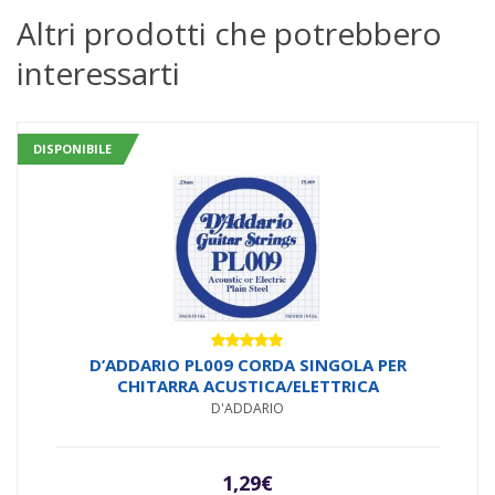
Altri prodotti che potrebbero
interessarti
DISPONIBILE
Valutato
D’ADDARIO PL009 CORDA SINGOLA PER
5.00
su 5
CHITARRA ACUSTICA/ELETTRICA
D'ADDARIO
1,29
€