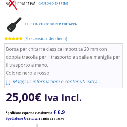
CATALOGO
EXTREME
CERCA IN
CUSTODIE PER CHITARRA
(
3
recensioni dei clienti)
Valutato
3
5.00
su 5
Borsa per chitarra classica imbottita 20 mm con
su base di
recensioni
doppia tracolla per il trasporto a spalla e maniglia per
il trasporto a mano.
Colore: nero e rosso
⨄
Maggiori informazioni e contenuti extra...
25,00
€
Iva Incl.
€ 6.9
Spedizione espressa e assicurata
Spedizione Gratuita
a partire da € 199,00