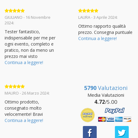
Valutato
5
Valutato
5
GIULIANO - 16 Novembre
LAURA - 3 Aprile 2024:
su 5
su 5
2024:
Ottimo rapporto qualità
Tester fantastico,
prezzo. Consegna puntuale
indispensabile per me per
Continua a leggere!
ogni evento, completo e
pratico, non da meno un
prezzo mai visto
Continua a leggere!
5790
Valutazioni
Valutato
5
MAURO - 26 Marzo 2024:
Media Valutazioni
su 5
4.72
/5.00
Ottimo prodotto,
consegnato molto
velocemente! Bravi
Continua a leggere!