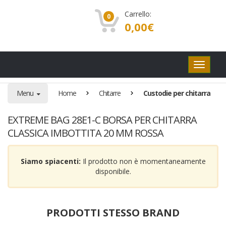
Carrello:
0
0,00
€
Pulsanti
di
navigaz
Menu
Home
Chitarre
Custodie per chitarra
EXTREME BAG 28E1-C BORSA PER CHITARRA
CLASSICA IMBOTTITA 20 MM ROSSA
Siamo spiacenti:
Il prodotto non è momentaneamente
disponibile.
PRODOTTI STESSO BRAND