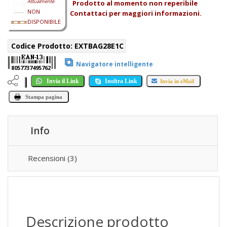
Attualmente
Prodotto al momento non reperibile
NON
Contattaci per maggiori informazioni.
DISPONIBILE
Codice Prodotto:
EXTBAG28E1C
⧉
Navigatore intelligente
8057737495762
Invia il Link
Inoltra Link
Invia in eMail
Stampa pagina
Info
Recensioni (3)
Descrizione prodotto