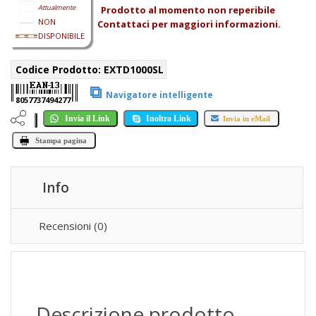
Attualmente
Prodotto al momento non reperibile
NON
Contattaci per maggiori informazioni.
DISPONIBILE
Codice Prodotto:
EXTD1000SL
⧉
Navigatore intelligente
8057737494277
Invia il Link
Inoltra Link
Invia in eMail
Stampa pagina
Info
Recensioni (0)
Descrizione prodotto