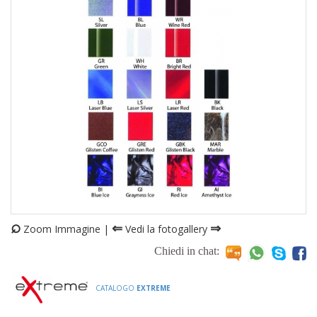
⌕
⇐
⇒
Zoom Immagine |
Vedi la fotogallery
Chiedi in chat:
CATALOGO
EXTREME