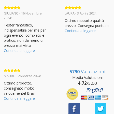
Valutato
5
Valutato
5
GIULIANO - 16 Novembre
LAURA - 3 Aprile 2024:
su 5
su 5
2024:
Ottimo rapporto qualità
Tester fantastico,
prezzo. Consegna puntuale
indispensabile per me per
Continua a leggere!
ogni evento, completo e
pratico, non da meno un
prezzo mai visto
Continua a leggere!
5790
Valutazioni
Valutato
5
MAURO - 26 Marzo 2024:
Media Valutazioni
su 5
4.72
/5.00
Ottimo prodotto,
consegnato molto
velocemente! Bravi
Continua a leggere!