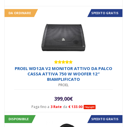
DA ORDINARE
SPEDITO GRATIS
Valutato
PROEL WD12A V2 MONITOR ATTIVO DA PALCO
5.00
su 5
CASSA ATTIVA 750 W WOOFER 12″
BIAMPLIFICATO
PROEL
399,00
€
Paga fino a
3 Rate
da
€ 133.00
DISPONIBILE
SPEDITO GRATIS