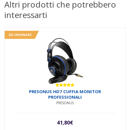
Altri prodotti che potrebbero
interessarti
DA ORDINARE
Valutato
PRESONUS HD7 CUFFIA MONITOR
5.00
su 5
PROFESSIONALI
PRESONUS
41,80
€