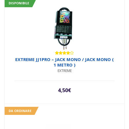
DISPONIBILE
Valutato
EXTREME JJ1PRO – JACK MONO / JACK MONO (
4.00
su
1 METRO )
5
EXTREME
4,50
€
DA ORDINARE