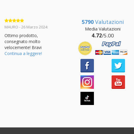
5790
Valutazioni
Valutato
5
MAURO - 26 Marzo 2024:
Media Valutazioni
su 5
4.72
/5.00
Ottimo prodotto,
consegnato molto
velocemente! Bravi
Continua a leggere!