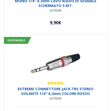
MONO 1/4″ 6.3mm CAVO AUDIO DI SEGNALE
SCHERMATO 5 MT.
EXTREME
9,90
€
DISPONIBILE
Valutato
EXTREME CONNETTORE JACK TRS STEREO
5.00
su 5
VOLANTE 1/4″ 6,3mm COLORE ROSSO
EXTREME