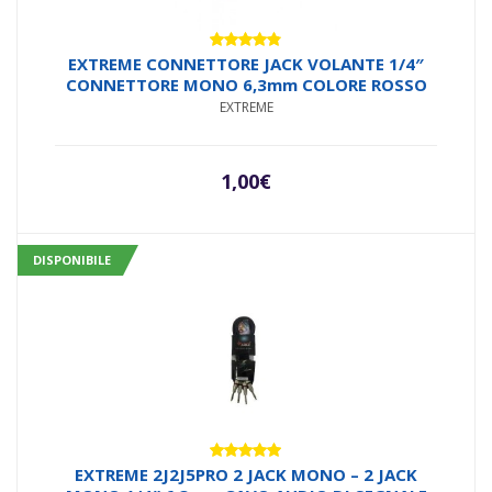
Valutato
EXTREME CONNETTORE JACK VOLANTE 1/4″
4.71
su 5
CONNETTORE MONO 6,3mm COLORE ROSSO
EXTREME
1,00
€
DISPONIBILE
Valutato
EXTREME 2J2J5PRO 2 JACK MONO – 2 JACK
5.00
su 5