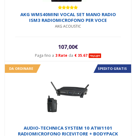
Valutato
AKG WMS40MINI VOCAL SET MANO RADIO
5.00
su 5
ISM3 RADIOMICROFONO PER VOCE
AKG ACOUSTIC
107,00
€
Paga fino a
3 Rate
da
€ 35.67
DA ORDINARE
SPEDITO GRATIS
AUDIO-TECHNICA SYSTEM 10 ATW1101
RADIOMICROFONO RICEVITORE + BODYPACK