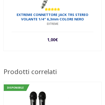
Valutato
EXTREME CONNETTORE JACK TRS STEREO
5.00
su 5
VOLANTE 1/4″ 6,3mm COLORE NERO
EXTREME
1,00
€
Prodotti correlati
DISPONIBILE