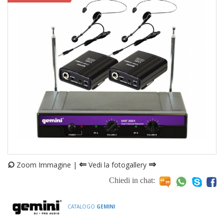
⌕
⇐
⇒
Zoom Immagine |
Vedi la fotogallery
Chiedi in chat:
CATALOGO
GEMINI