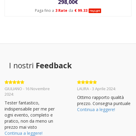
298,00
€
Paga fino a
3 Rate
da
€ 99.33
I nostri
Feedback
Valutato
5
Valutato
5
GIULIANO - 16 Novembre
LAURA - 3 Aprile 2024:
su 5
su 5
2024:
Ottimo rapporto qualità
Tester fantastico,
prezzo. Consegna puntuale
indispensabile per me per
Continua a leggere!
ogni evento, completo e
pratico, non da meno un
prezzo mai visto
Continua a leggere!