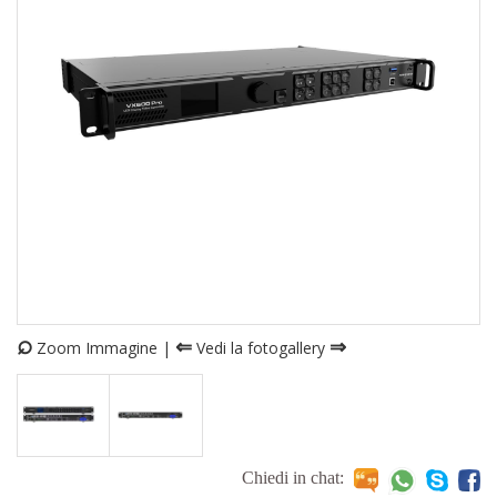
⌕
⇐
⇒
Zoom Immagine |
Vedi la fotogallery
Chiedi in chat: