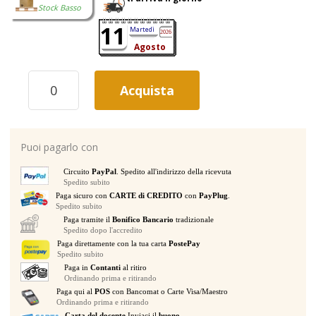
Stock Basso
11
Martedì
2026
Agosto
NOVASTAR
Acquista
VX600
PRO
PROCESSORE
VIDEO
Puoi pagarlo con
PER
LEDWALL
Circuito
PayPal
. Spedito all'indirizzo della ricevuta
CONTROLLER
Spedito subito
ALL
Paga sicuro con
CARTE di CREDITO
con
PayPlug
.
IN
Spedito subito
ONE
Paga tramite il
Bonifico Bancario
tradizionale
quantità
Spedito dopo l'accredito
Paga direttamente con la tua carta
PostePay
Spedito subito
Paga in
Contanti
al ritiro
Ordinando prima e ritirando
Paga qui al
POS
con Bancomat o Carte Visa/Maestro
Ordinando prima e ritirando
Carta del docente
Inviaci il
buono