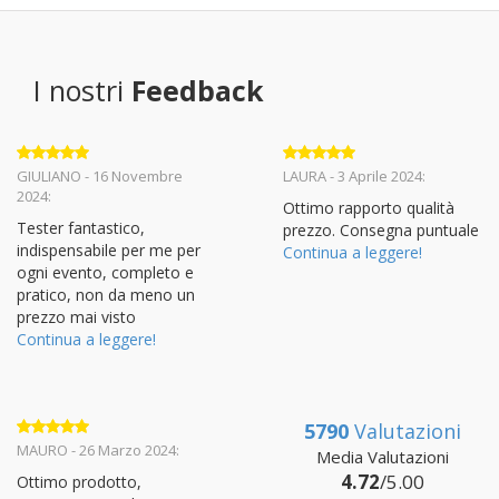
I nostri
Feedback
Valutato
5
Valutato
5
GIULIANO - 16 Novembre
LAURA - 3 Aprile 2024:
su 5
su 5
2024:
Ottimo rapporto qualità
Tester fantastico,
prezzo. Consegna puntuale
indispensabile per me per
Continua a leggere!
ogni evento, completo e
pratico, non da meno un
prezzo mai visto
Continua a leggere!
5790
Valutazioni
Valutato
5
MAURO - 26 Marzo 2024:
Media Valutazioni
su 5
4.72
/5.00
Ottimo prodotto,