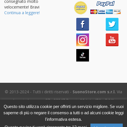
consegnato molto
velocemente! Bravi
Continua a leggere!
© 2013-2024 - Tutti i diritti riservati -
SuonoStore.com s.r.l.
Via
Ignazio Losacco, 37 - 02047 Poggio Mirteto (RI) - P.IVA
Questo sito utilizza cookie per offrirti un servizio migliore. Se vuoi
01112470578 SDI: SUBM70N - REA RI-69195
saperne di più o negare il consenso a tutti o ad alcuni cookie leggi
Tel. (+39) 06.5656.8718 -
eMail Assistenza clienti
- Leggi
l'informativa estesa.
l'
Informativa sulla Privacy