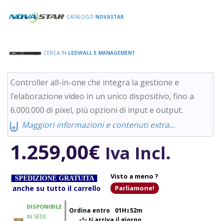
CATALOGO
NOVASTAR
CERCA IN
LEDWALL E MANAGEMENT
Controller all-in-one che integra la gestione e
l’elaborazione video in un unico dispositivo, fino a
6.000.000 di pixel, più opzioni di input e output.
⨄
Maggiori informazioni e contenuti extra...
1.259,00
€
Iva Incl.
Visto a meno ?
SPEDIZIONE GRATUITA
anche su tutto il carrello
Parliamone!
DISPONIBILE
Ordina entro
01H
52m
IN SEDE
ti arriva il giorno