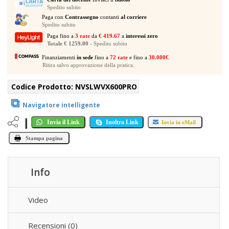
Spedito subito
Paga con
Contrassegno
contanti
al corriere
Spedito subito
Paga fino a
3 rate
da
€ 419.67
a
interessi zero
Totale € 1259.00
- Spedito subito
Finanziamenti
in sede
fino a
72 rate
e fino a
30.000€
.
Ritira salvo approvazione della pratica.
Codice Prodotto:
NVSLWVX600PRO
⧉
Navigatore intelligente
Invia il Link
Inoltra Link
Invia in eMail
Stampa pagina
Info
Video
Recensioni (0)