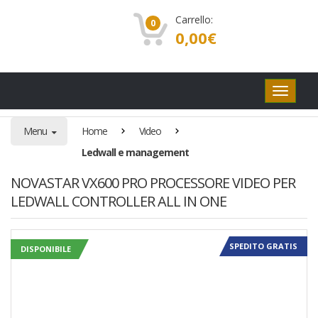
Carrello:
0
0,00
€
Pulsanti
di
navigaz
Menu
Home
Video
Ledwall e management
NOVASTAR VX600 PRO PROCESSORE VIDEO PER
LEDWALL CONTROLLER ALL IN ONE
SPEDITO GRATIS
DISPONIBILE