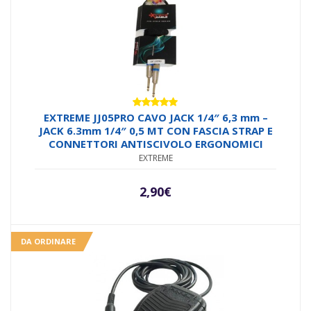
era:
è:
69,00€.
58,90€.
Valutato
EXTREME JJ05PRO CAVO JACK 1/4″ 6,3 mm –
5.00
su 5
JACK 6.3mm 1/4″ 0,5 MT CON FASCIA STRAP E
CONNETTORI ANTISCIVOLO ERGONOMICI
EXTREME
2,90
€
DA ORDINARE