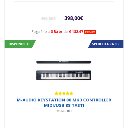
Il
Il
398,00
€
498,00
€
prezzo
prezzo
Paga fino a
3 Rate
da
€ 132.67
originale
attual
DISPONIBILE
SPEDITO GRATIS
era:
è:
498,00€.
398,00€
Valutato
M-AUDIO KEYSTATION 88 MK3 CONTROLLER
5.00
su 5
MIDI/USB 88 TASTI
M-AUDIO