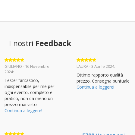
I nostri
Feedback
Valutato
5
Valutato
5
GIULIANO - 16 Novembre
LAURA - 3 Aprile 2024:
su 5
su 5
2024:
Ottimo rapporto qualità
Tester fantastico,
prezzo. Consegna puntuale
indispensabile per me per
Continua a leggere!
ogni evento, completo e
pratico, non da meno un
prezzo mai visto
Continua a leggere!