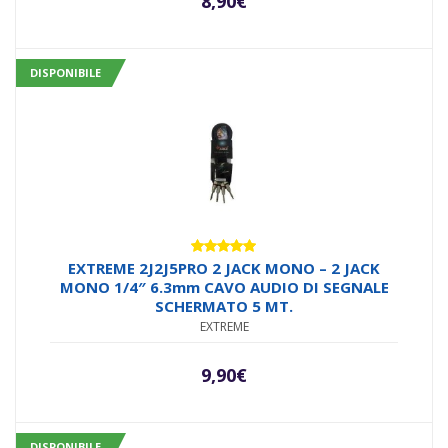
8,90
€
DISPONIBILE
Valutato
EXTREME 2J2J5PRO 2 JACK MONO – 2 JACK
5.00
su 5
MONO 1/4″ 6.3mm CAVO AUDIO DI SEGNALE
SCHERMATO 5 MT.
EXTREME
9,90
€
DISPONIBILE