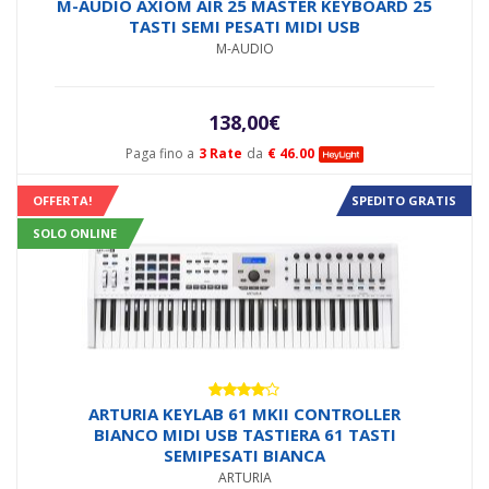
M-AUDIO AXIOM AIR 25 MASTER KEYBOARD 25
TASTI SEMI PESATI MIDI USB
M-AUDIO
138,00
€
Paga fino a
3 Rate
da
€ 46.00
OFFERTA!
SPEDITO GRATIS
SOLO ONLINE
Valutato
ARTURIA KEYLAB 61 MKII CONTROLLER
4.00
su
BIANCO MIDI USB TASTIERA 61 TASTI
5
SEMIPESATI BIANCA
ARTURIA