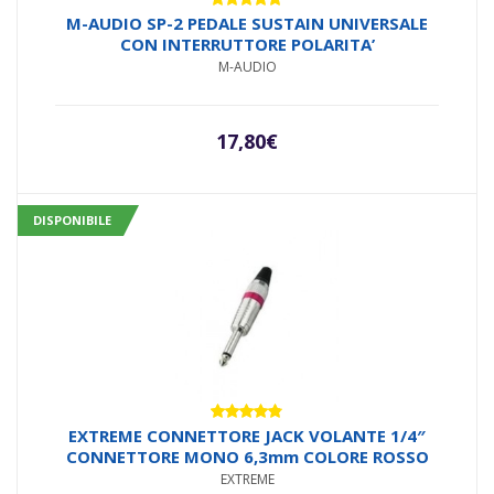
Valutato
M-AUDIO SP-2 PEDALE SUSTAIN UNIVERSALE
5.00
su 5
CON INTERRUTTORE POLARITA’
M-AUDIO
17,80
€
DISPONIBILE
Valutato
EXTREME CONNETTORE JACK VOLANTE 1/4″
4.71
su 5
CONNETTORE MONO 6,3mm COLORE ROSSO
EXTREME