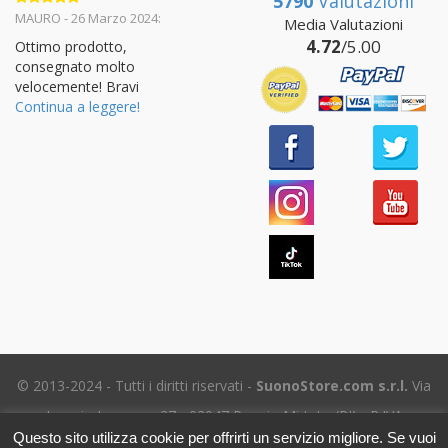
5790
Valutazioni
Valutato
5
MAURO - 26 Marzo 2024:
Media Valutazioni
su 5
4.72
/5.00
Ottimo prodotto,
consegnato molto
velocemente! Bravi
Continua a leggere!
© 2013-2024 - Tutti i diritti riservati -
SuonoStore.com s.r.l.
Via
Ignazio Losacco, 37 - 02047 Poggio Mirteto (RI) - P.IVA
Questo sito utilizza cookie per offrirti un servizio migliore. Se vuoi
01112470578 SDI: SUBM70N - REA RI-69195