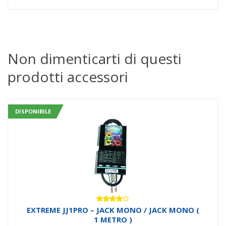
originale
attuale
era:
è:
Non dimenticarti di questi
prodotti accessori
108,58€.
44,00€.
DISPONIBILE
Valutato
EXTREME JJ1PRO – JACK MONO / JACK MONO (
4.00
su
1 METRO )
5