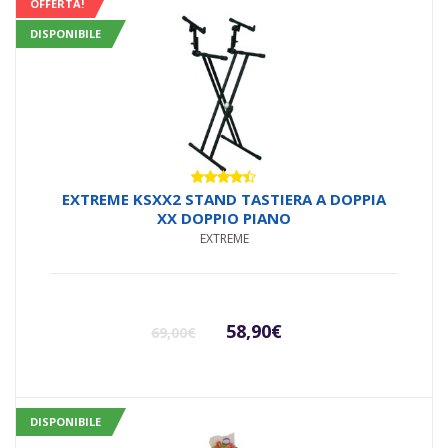
OFFERTA!
DISPONIBILE
Valutato
EXTREME KSXX2 STAND TASTIERA A DOPPIA
4.33
su
XX DOPPIO PIANO
5
EXTREME
Il
Il
58,90
€
69,00
€
prezzo
prezzo
originale
attuale
DISPONIBILE