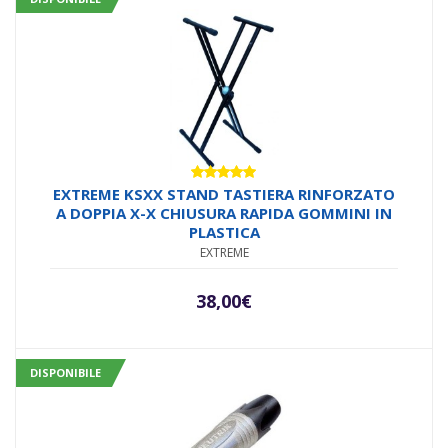
Valutato
EXTREME KSXX STAND TASTIERA RINFORZATO
5.00
su 5
A DOPPIA X-X CHIUSURA RAPIDA GOMMINI IN
PLASTICA
EXTREME
38,00
€
DISPONIBILE