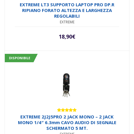
EXTREME LT3 SUPPORTO LAPTOP PRO DP.R
RIPIANO FORATO ALTEZZA E LARGHEZZA
REGOLABILI
EXTREME
18,90
€
DISPONIBILE
Valutato
EXTREME 2J2J5PRO 2 JACK MONO – 2 JACK
5.00
su 5
MONO 1/4″ 6.3mm CAVO AUDIO DI SEGNALE
SCHERMATO 5 MT.