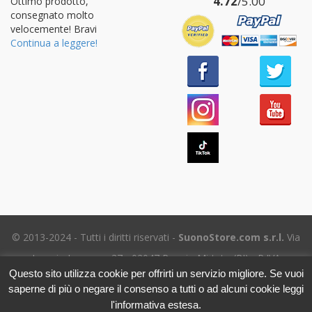
4.72
/5.00
Ottimo prodotto,
consegnato molto
velocemente! Bravi
Continua a leggere!
© 2013-2024 - Tutti i diritti riservati -
SuonoStore.com s.r.l.
Via
Ignazio Losacco, 37 - 02047 Poggio Mirteto (RI) - P.IVA
Questo sito utilizza cookie per offrirti un servizio migliore. Se vuoi
01112470578 SDI: SUBM70N - REA RI-69195
saperne di più o negare il consenso a tutti o ad alcuni cookie leggi
Tel. (+39) 06.5656.8718 -
eMail Assistenza clienti
- Leggi
l'informativa estesa.