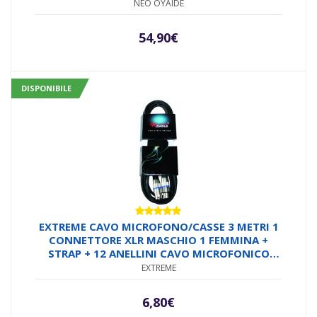
NEO OYAIDE
54,90
€
DISPONIBILE
Valutato
EXTREME CAVO MICROFONO/CASSE 3 METRI 1
5.00
su 5
CONNETTORE XLR MASCHIO 1 FEMMINA +
STRAP + 12 ANELLINI CAVO MICROFONICO
6.5MM CONNETTORI SMONTABILI METALLO
EXTREME
ANTISCIVOLO
6,80
€