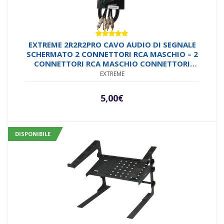
Valutato
EXTREME 2R2R2PRO CAVO AUDIO DI SEGNALE
5.00
su 5
SCHERMATO 2 CONNETTORI RCA MASCHIO – 2
CONNETTORI RCA MASCHIO CONNETTORI
SMONTABILI IN METALLO LUNGHEZZA 2
EXTREME
METRI
5,00
€
DISPONIBILE