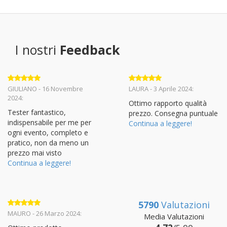
I nostri
Feedback
Valutato
5
Valutato
5
GIULIANO - 16 Novembre
LAURA - 3 Aprile 2024:
su 5
su 5
2024:
Ottimo rapporto qualità
Tester fantastico,
prezzo. Consegna puntuale
indispensabile per me per
Continua a leggere!
ogni evento, completo e
pratico, non da meno un
prezzo mai visto
Continua a leggere!
5790
Valutazioni
Valutato
5
MAURO - 26 Marzo 2024:
Media Valutazioni
su 5