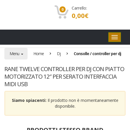
Carrello:
0
0,00
€
Pulsanti
di
navigaz
Menu
Home
Dj
Consolle / controller per dj
RANE TWELVE CONTROLLER PER DJ CON PIATTO
MOTORIZZATO 12″ PER SERATO INTERFACCIA
MIDI USB
Siamo spiacenti:
Il prodotto non è momentaneamente
disponibile.
PRODOTTI STESSO BRAND