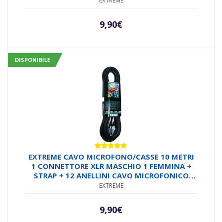
EXTREME
9,90
€
DISPONIBILE
Valutato
EXTREME CAVO MICROFONO/CASSE 10 METRI
5.00
su 5
1 CONNETTORE XLR MASCHIO 1 FEMMINA +
STRAP + 12 ANELLINI CAVO MICROFONICO
6.5MM CONNETTORI SMONTABILI METALLO
EXTREME
ANTISCIVOLO
9,90
€