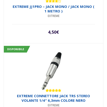
Valutato
EXTREME JJ1PRO – JACK MONO / JACK MONO (
4.00
su
1 METRO )
5
EXTREME
4,50
€
DISPONIBILE
Valutato
EXTREME CONNETTORE JACK TRS STEREO
5.00
su 5
VOLANTE 1/4″ 6,3mm COLORE NERO
EXTREME