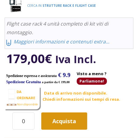
CERCA IN
STRUTTURE RACK E FLIGHT CASE
Flight case rack 4 unità completo di kit viti di
montaggio.
⨄
Maggiori informazioni e contenuti extra...
179,00
€
Iva Incl.
Visto a meno ?
€ 9.9
Spedizione espressa e assicurata
Parliamone!
Spedizione Gratuita
a partire da € 199,00
DA
Data di arrivo non disponibile.
ORDINARE
Chiedi informazioni sui tempi di resa.
Non disponibile
ROADINGER
Acquista
PR2
CASE
RACK