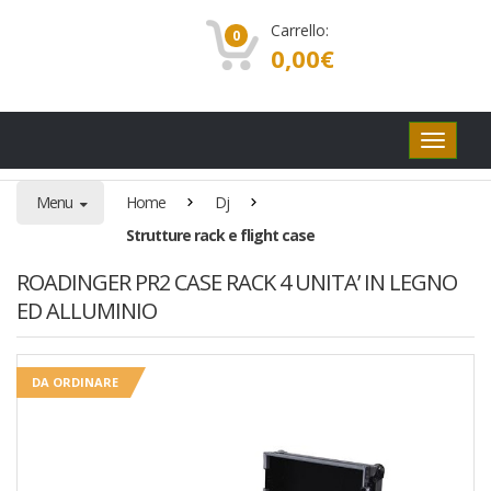
Carrello:
0
0,00
€
Pulsanti
di
navigaz
Menu
Home
Dj
Strutture rack e flight case
ROADINGER PR2 CASE RACK 4 UNITA’ IN LEGNO
ED ALLUMINIO
DA ORDINARE