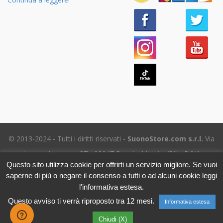
© 2013-2024 - Tutti i diritti riservati -
SuonoStore.com s.r.l.
Via
Ignazio Losacco, 37 - 02047 Poggio Mirteto (RI) - P.IVA
Questo sito utilizza cookie per offrirti un servizio migliore. Se vuoi
01112470578 SDI: SUBM70N - REA RI-69195
saperne di più o negare il consenso a tutti o ad alcuni cookie leggi
Tel. (+39) 06.5656.8718 -
eMail Assistenza clienti
- Leggi
l'informativa estesa.
l'
Informativa sulla Privacy
Questo avviso ti verrà riproposto tra 12 mesi.
Informativa estesa
Chiudi (X)