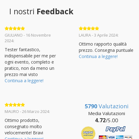
I nostri
Feedback
Valutato
5
Valutato
5
GIULIANO - 16 Novembre
LAURA - 3 Aprile 2024:
su 5
su 5
2024:
Ottimo rapporto qualità
Tester fantastico,
prezzo. Consegna puntuale
indispensabile per me per
Continua a leggere!
ogni evento, completo e
pratico, non da meno un
prezzo mai visto
Continua a leggere!
5790
Valutazioni
Valutato
5
MAURO - 26 Marzo 2024:
Media Valutazioni
su 5
4.72
/5.00
Ottimo prodotto,
consegnato molto
velocemente! Bravi
Continua a leggere!