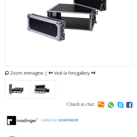
⌕
⇐
⇒
Zoom Immagine |
Vedi la fotogallery
Chiedi in chat:
CATALOGO
ROADINGER