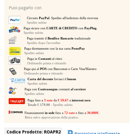
4
Puoi pagarlo con
UNITA'
IN
Circuito
PayPal
. Spedito all'indirizzo della ricevuta
LEGNO
Spedito subito
ED
Paga sicuro con
CARTE di CREDITO
con
PayPlug
.
ALLUMINIO
Spedito subito
quantità
Paga tramite il
Bonifico Bancario
tradizionale
Spedito dopo l'accredito
Paga direttamente con la tua carta
PostePay
Spedito subito
Paga in
Contanti
al ritiro
Ordinando prima e ritirando
Paga qui al
POS
con Bancomat o Carte Visa/Maestro
Ordinando prima e ritirando
Carta del docente
Inviaci il
buono
Spedito subito
Paga con
Contrassegno
contanti
al corriere
Spedito subito
Paga fino a
3 rate
da
€ 59.67
a
interessi zero
Totale € 179.00
- Spedito subito
Finanziamenti
in sede
fino a
72 rate
e fino a
30.000€
.
Ritira salvo approvazione della pratica.
⧉
Codice Prodotto:
ROAPR2
Navigatore intelligente