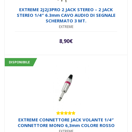
EXTREME 2J2J3PRO 2 JACK STEREO – 2 JACK
STEREO 1/4″ 6.3mm CAVO AUDIO DI SEGNALE
SCHERMATO 3 MT.
EXTREME
8,90
€
DISPONIBILE
Valutato
EXTREME CONNETTORE JACK VOLANTE 1/4″
4.71
su 5
CONNETTORE MONO 6,3mm COLORE ROSSO
EXTREME