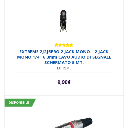
Valutato
EXTREME 2J2J5PRO 2 JACK MONO – 2 JACK
5.00
su 5
MONO 1/4″ 6.3mm CAVO AUDIO DI SEGNALE
SCHERMATO 5 MT.
EXTREME
9,90
€
DISPONIBILE