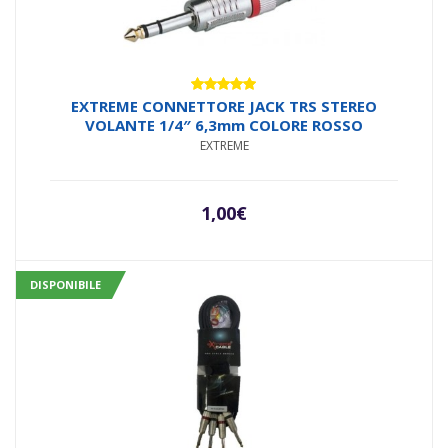
Valutato
EXTREME CONNETTORE JACK TRS STEREO
5.00
su 5
VOLANTE 1/4″ 6,3mm COLORE ROSSO
EXTREME
1,00
€
DISPONIBILE