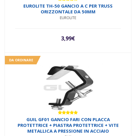
Valutato
EUROLITE TH-50 GANCIO A C PER TRUSS
4.00
su
ORIZZONTALE DA 50MM
5
EUROLITE
3,99
€
DA ORDINARE
Valutato
GUIL GF01 GANCIO FARI CON PLACCA
5.00
su 5
PROTETTRICE + PIASTRA PROTETTRICE + VITE
METALLICA A PRESSIONE IN ACCIAIO