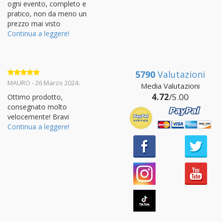
ogni evento, completo e
pratico, non da meno un
prezzo mai visto
Continua a leggere!
5790
Valutazioni
Valutato
5
MAURO - 26 Marzo 2024:
Media Valutazioni
su 5
4.72
/5.00
Ottimo prodotto,
consegnato molto
velocemente! Bravi
Continua a leggere!