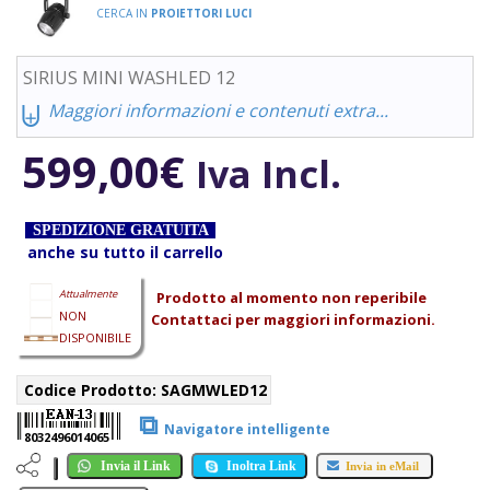
CERCA IN
PROIETTORI LUCI
SIRIUS MINI WASHLED 12
⨄
Maggiori informazioni e contenuti extra...
599,00
€
Iva Incl.
SPEDIZIONE GRATUITA
anche su tutto il carrello
Attualmente
Prodotto al momento non reperibile
NON
Contattaci per maggiori informazioni.
DISPONIBILE
Codice Prodotto:
SAGMWLED12
⧉
Navigatore intelligente
8032496014065
Invia il Link
Inoltra Link
Invia in eMail