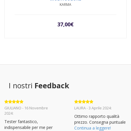
KARMA
37,00
€
I nostri
Feedback
Valutato
5
Valutato
5
GIULIANO - 16 Novembre
LAURA - 3 Aprile 2024:
su 5
su 5
2024:
Ottimo rapporto qualità
Tester fantastico,
prezzo. Consegna puntuale
indispensabile per me per
Continua a leggere!