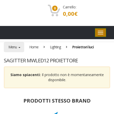
Carrello:
0
0,00
€
Pulsanti
di
navigaz
Menu
Home
Lighting
Proiettori luci
SAGITTER MWLED12 PROIETTORE
Siamo spiacenti:
Il prodotto non è momentaneamente
disponibile.
PRODOTTI STESSO BRAND