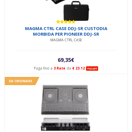
Valutato
MAGMA CTRL CASE DDJ-SR CUSTODIA
5.00
su 5
MORBIDA PER PIONEER DDJ-SR
MAGMA CTRL CASE
69,35
€
Paga fino a
3 Rate
da
€ 23.12
DA ORDINARE