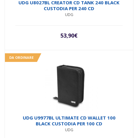
Valutato
UDG U8027BL CREATOR CD TANK 240 BLACK
5.00
su 5
CUSTODIA PER 240 CD
UDG
53,90
€
DA ORDINARE
UDG U9977BL ULTIMATE CD WALLET 100
BLACK CUSTODIA PER 100 CD
UDG