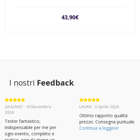
43,90
€
I nostri
Feedback
Valutato
5
Valutato
5
GIULIANO - 16 Novembre
LAURA - 3 Aprile 2024:
su 5
su 5
2024:
Ottimo rapporto qualità
Tester fantastico,
prezzo. Consegna puntuale
indispensabile per me per
Continua a leggere!
ogni evento, completo e
pratico, non da meno un