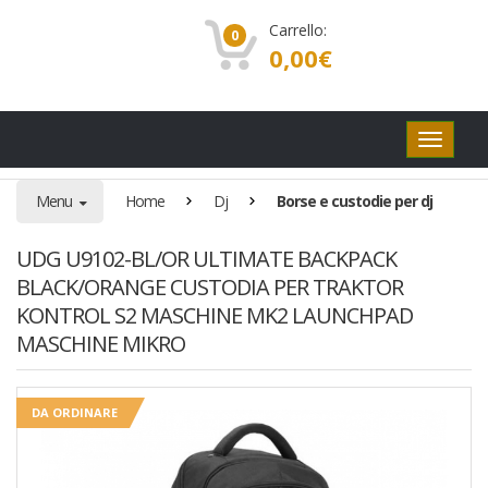
Carrello:
0
0,00
€
Pulsanti
di
navigaz
Menu
Home
Dj
Borse e custodie per dj
UDG U9102-BL/OR ULTIMATE BACKPACK
BLACK/ORANGE CUSTODIA PER TRAKTOR
KONTROL S2 MASCHINE MK2 LAUNCHPAD
MASCHINE MIKRO
DA ORDINARE