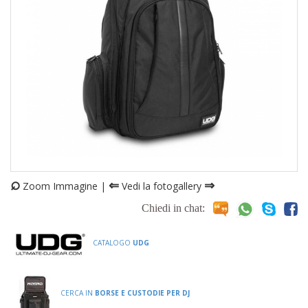
⌕
⇐
⇒
Zoom Immagine |
Vedi la fotogallery
Chiedi in chat:
CATALOGO
UDG
CERCA IN
BORSE E CUSTODIE PER DJ