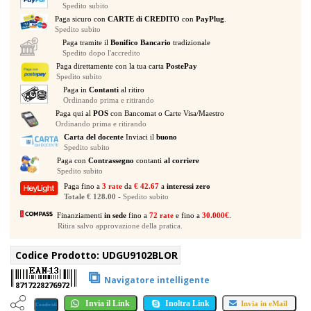
Spedito subito
TRAKTOR
Paga sicuro con
CARTE di CREDITO
con
PayPlug
.
KONTROL
Spedito subito
S2
Paga tramite il
Bonifico Bancario
tradizionale
MASCHINE
Spedito dopo l'accredito
MK2
Paga direttamente con la tua carta
PostePay
Spedito subito
LAUNCHPAD
Paga in
Contanti
al ritiro
MASCHINE
Ordinando prima e ritirando
MIKRO
Paga qui al
POS
con Bancomat o Carte Visa/Maestro
quantità
Ordinando prima e ritirando
Carta del docente
Inviaci il
buono
Spedito subito
Paga con
Contrassegno
contanti
al corriere
Spedito subito
Paga fino a
3 rate
da
€ 42.67
a
interessi zero
Totale € 128.00
- Spedito subito
Finanziamenti
in sede
fino a
72 rate
e fino a
30.000€
.
Ritira salvo approvazione della pratica.
Codice Prodotto:
UDGU9102BLOR
⧉
Navigatore intelligente
8717228276972
Invia il Link
Inoltra Link
Invia in eMail
Condividi