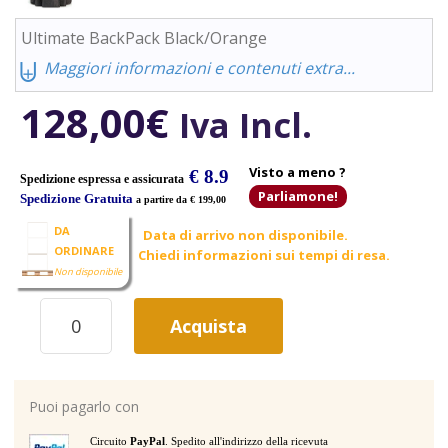
Ultimate BackPack Black/Orange
⨄
Maggiori informazioni e contenuti extra...
128,00
€
Iva Incl.
Visto a meno ?
€ 8.9
Spedizione espressa e assicurata
Parliamone!
Spedizione Gratuita
a partire da € 199,00
DA
Data di arrivo non disponibile.
ORDINARE
Chiedi informazioni sui tempi di resa.
Non disponibile
UDG
Acquista
U9102-
BL/OR
ULTIMATE
BACKPACK
Puoi pagarlo con
BLACK/ORANGE
CUSTODIA
Circuito
PayPal
. Spedito all'indirizzo della ricevuta
PER