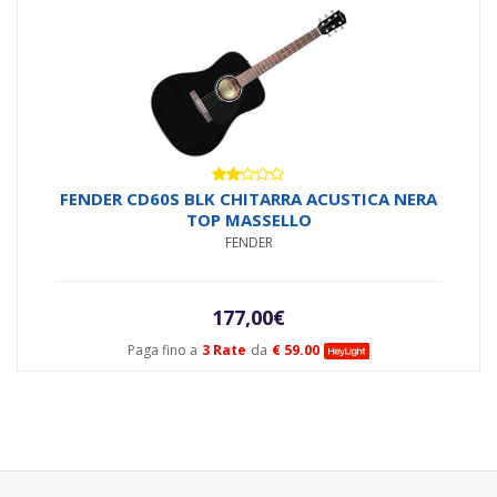
Valutato
FENDER CD60S BLK CHITARRA ACUSTICA NERA
2.00
TOP MASSELLO
su
5
FENDER
177,00
€
Paga fino a
3 Rate
da
€ 59.00