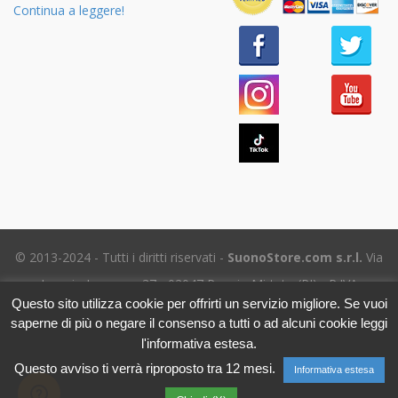
Continua a leggere!
© 2013-2024 - Tutti i diritti riservati -
SuonoStore.com s.r.l.
Via
Ignazio Losacco, 37 - 02047 Poggio Mirteto (RI) - P.IVA
Questo sito utilizza cookie per offrirti un servizio migliore. Se vuoi
01112470578 SDI: SUBM70N - REA RI-69195
saperne di più o negare il consenso a tutti o ad alcuni cookie leggi
Tel. (+39) 06.5656.8718 -
eMail Assistenza clienti
- Leggi
l'informativa estesa.
l'
Informativa sulla Privacy
Questo avviso ti verrà riproposto tra 12 mesi.
Informativa estesa