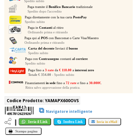
Spedito subito
SUNBURST
Paga tramite il
Bonifico Bancario
tradizionale
quantità
Spedito dopo l'accredito
Paga direttamente con la tua carta
PostePay
Spedito subito
Paga in
Contanti
al ritiro
Ordinando prima e ritirando
Paga qui al
POS
con Bancomat o Carte Visa/Maestro
Ordinando prima e ritirando
Carta del docente
Inviaci il
buono
Spedito subito
Paga con
Contrassegno
contanti
al corriere
Spedito subito
Paga fino a
3 rate
da
€ 118.00
a
interessi zero
Totale € 354.00
- Spedito subito
Finanziamenti
in sede
fino a
72 rate
e fino a
30.000€
.
Ritira salvo approvazione della pratica.
Codice Prodotto:
YAMAPX600OVS
⧉
Navigatore intelligente
4957812623926
Invia il Link
Inoltra Link
Invia in eMail
Stampa pagina