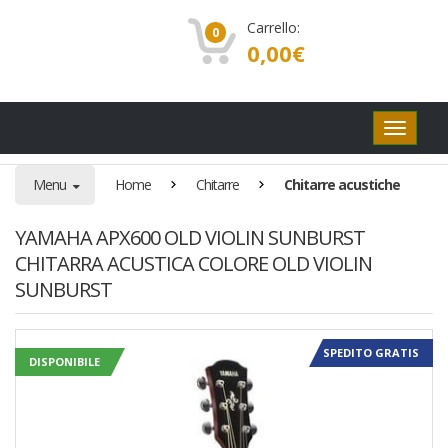
Carrello:
0
0,00
€
Pulsanti
di
navigaz
Menu
Home
Chitarre
Chitarre acustiche
YAMAHA APX600 OLD VIOLIN SUNBURST
CHITARRA ACUSTICA COLORE OLD VIOLIN
SUNBURST
SPEDITO GRATIS
DISPONIBILE