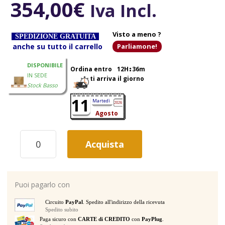
354,00
€
Iva Incl.
Visto a meno ?
SPEDIZIONE GRATUITA
anche su tutto il carrello
Parliamone!
DISPONIBILE
Ordina entro
12H
36m
IN SEDE
ti arriva il giorno
Stock Basso
11
Martedì
2026
Agosto
YAMAHA
Acquista
APX600
OLD
VIOLIN
SUNBURST
Puoi pagarlo con
CHITARRA
ACUSTICA
Circuito
PayPal
. Spedito all'indirizzo della ricevuta
COLORE
Spedito subito
OLD
Paga sicuro con
CARTE di CREDITO
con
PayPlug
.
VIOLIN