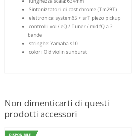
lunghezza scala: 634mm
Sintonizzatori: di-cast chrome (Tm29T)
elettronica: system65 + srT piezo pickup
controlli: vol / eQ / Tuner / mid fQ a 3
bande
stringhe: Yamaha s10
colori: Old violin sunburst
Non dimenticarti di questi
prodotti accessori
DISPONIBILE