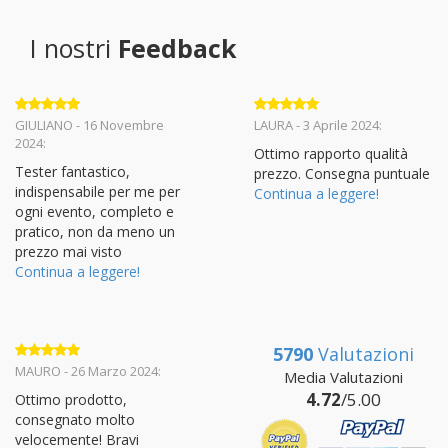
I nostri
Feedback
Valutato
5
Valutato
5
GIULIANO - 16 Novembre
LAURA - 3 Aprile 2024:
su 5
su 5
2024:
Ottimo rapporto qualità
Tester fantastico,
prezzo. Consegna puntuale
indispensabile per me per
Continua a leggere!
ogni evento, completo e
pratico, non da meno un
prezzo mai visto
Continua a leggere!
5790
Valutazioni
Valutato
5
MAURO - 26 Marzo 2024:
Media Valutazioni
su 5
4.72
/5.00
Ottimo prodotto,
consegnato molto
velocemente! Bravi