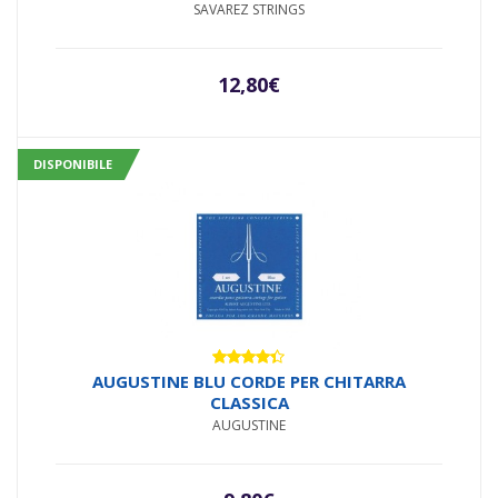
SAVAREZ STRINGS
12,80
€
DISPONIBILE
Valutato
AUGUSTINE BLU CORDE PER CHITARRA
4.25
su
CLASSICA
5
AUGUSTINE