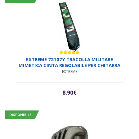
Valutato
EXTREME 72107Y TRACOLLA MILITARE
5.00
su 5
MIMETICA CINTA REGOLABILE PER CHITARRA
EXTREME
8,90
€
DISPONIBILE