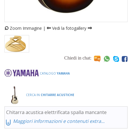
⌕
⇐
⇒
Zoom Immagine |
Vedi la fotogallery
Chiedi in chat:
CATALOGO
YAMAHA
CERCA IN
CHITARRE ACUSTICHE
Chitarra acustica elettrificata spalla mancante
⨄
Maggiori informazioni e contenuti extra...