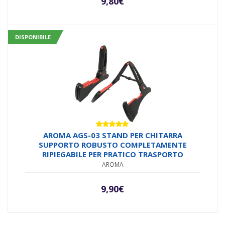
9,80
€
DISPONIBILE
Valutato
AROMA AGS-03 STAND PER CHITARRA
5.00
su 5
SUPPORTO ROBUSTO COMPLETAMENTE
RIPIEGABILE PER PRATICO TRASPORTO
AROMA
9,90
€