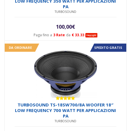
LOW FREQUENCY 350 WATT PER APPLICAZIONI
PA
TURBOSOUND
100,00
€
Paga fino a
3 Rate
da
€ 33.33
DA ORDINARE
SPEDITO GRATIS
Valutato
TURBOSOUND TS-18SW700/8A WOOFER 18″
5.00
su 5
LOW FREQUENCY 700 WATT PER APPLICAZIONI
PA
TURBOSOUND