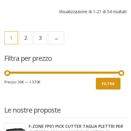
Or
Visualizzazione di 1-21 di 54 risultati
in
ba
al
pi
1
2
3
→
re
Filtra per prezzo
Prezzo
Prezzo
Prezzo:
30€
—
1.570€
FILTRA
Min
Max
Le nostre proposte
F-ZONE FP01 PICK CUTTER TAGLIA PLETTRI PER