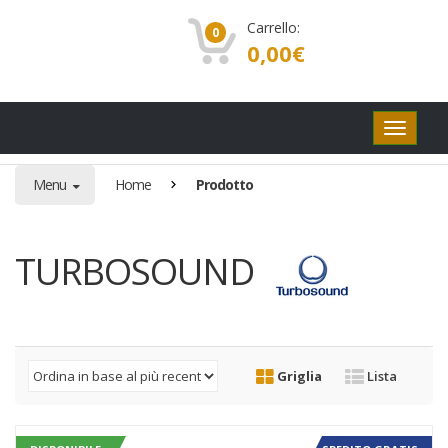
Carrello:
0
0,00
€
Pulsanti
di
navigaz
Menu
Home
Prodotto
TURBOSOUND
Griglia
Lista