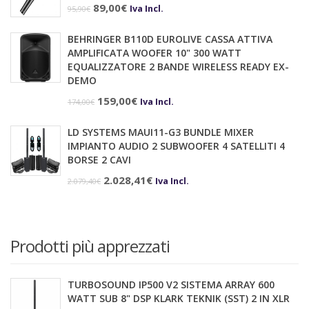
Il
Il
89,00
€
Iva Incl.
95,90
€
879,00€.
798,00€.
prezzo
prezzo
BEHRINGER B110D EUROLIVE CASSA ATTIVA
originale
attuale
AMPLIFICATA WOOFER 10" 300 WATT
era:
è:
EQUALIZZATORE 2 BANDE WIRELESS READY EX-
DEMO
95,90€.
89,00€.
Il
Il
159,00
€
Iva Incl.
174,00
€
prezzo
prezzo
LD SYSTEMS MAUI11-G3 BUNDLE MIXER
originale
attuale
IMPIANTO AUDIO 2 SUBWOOFER 4 SATELLITI 4
era:
è:
BORSE 2 CAVI
174,00€.
159,00€.
Il
Il
2.028,41
€
Iva Incl.
2.079,40
€
prezzo
prezzo
originale
attuale
era:
è:
Prodotti più apprezzati
2.079,40€.
2.028,41€.
TURBOSOUND IP500 V2 SISTEMA ARRAY 600
WATT SUB 8" DSP KLARK TEKNIK (SST) 2 IN XLR