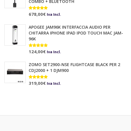
COMBO + BLUETOOTH
Valutato
678,00
€
10.00
su 5
Iva Incl.
APOGEE JAM96K INTERFACCIA AUDIO PER
CHITARRA IPHONE IPAD IPOD TOUCH MAC JAM-
96K
Valutato
124,00
€
Iva Incl.
5.00
su 5
ZOMO SET2900-NSE FLIGHTCASE BLACK PER 2
CDJ2000 + 1 DJM900
Valutato
319,00
€
Iva Incl.
5.00
su 5