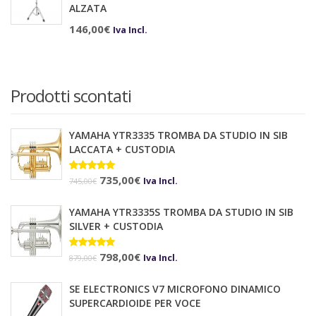
ALZATA
146,00
€
Iva Incl.
Prodotti scontati
YAMAHA YTR3335 TROMBA DA STUDIO IN SIB
LACCATA + CUSTODIA
Il
Il
Valutato
735,00
€
Iva Incl.
745,00
€
5.00
su 5
prezzo
prezzo
YAMAHA YTR3335S TROMBA DA STUDIO IN SIB
originale
attuale
SILVER + CUSTODIA
era:
è:
Il
Il
Valutato
798,00
€
745,00€.
735,00€.
Iva Incl.
879,00
€
5.00
su 5
prezzo
prezzo
SE ELECTRONICS V7 MICROFONO DINAMICO
originale
attuale
SUPERCARDIOIDE PER VOCE
era:
è: