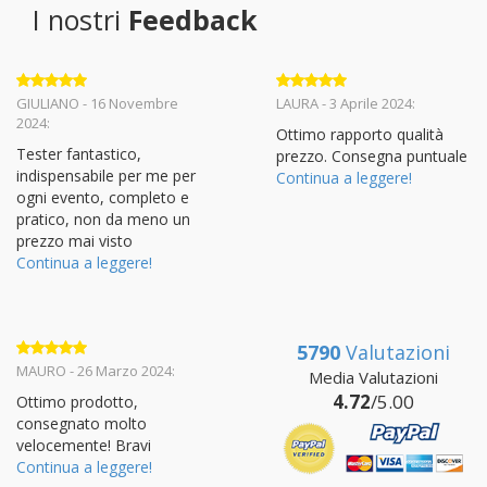
I nostri
Feedback
Valutato
5
Valutato
5
GIULIANO - 16 Novembre
LAURA - 3 Aprile 2024:
su 5
su 5
2024:
Ottimo rapporto qualità
Tester fantastico,
prezzo. Consegna puntuale
indispensabile per me per
Continua a leggere!
ogni evento, completo e
pratico, non da meno un
prezzo mai visto
Continua a leggere!
5790
Valutazioni
Valutato
5
MAURO - 26 Marzo 2024:
Media Valutazioni
su 5
4.72
/5.00
Ottimo prodotto,
consegnato molto
velocemente! Bravi
Continua a leggere!