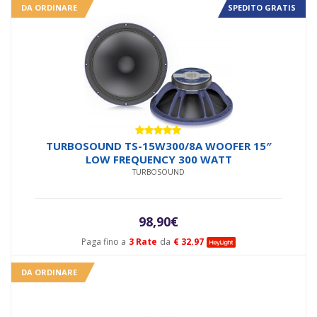
DA ORDINARE
SPEDITO GRATIS
Valutato
TURBOSOUND TS-15W300/8A WOOFER 15″
5.00
su 5
LOW FREQUENCY 300 WATT
TURBOSOUND
98,90
€
Paga fino a
3 Rate
da
€ 32.97
DA ORDINARE