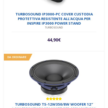
TURBOSOUND IP3000-PC COVER CUSTODIA
PROTETTIVA RESISTENTE ALL’ACQUA PER
INSPIRE IP3000 POWER STAND
TURBOSOUND
44,90
€
DA ORDINARE
Valutato
TURBOSOUND TS-12W350/8W WOOFER 12″
5.00
su 5