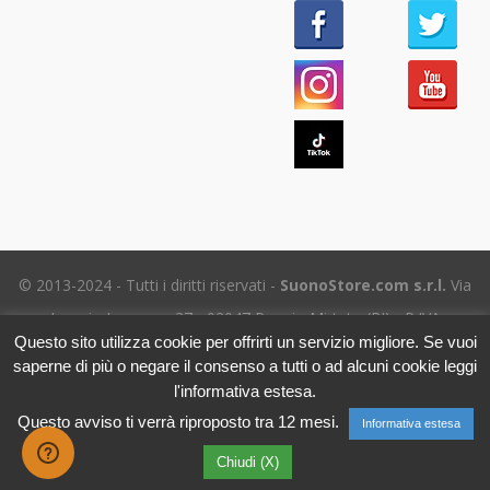
© 2013-2024 - Tutti i diritti riservati -
SuonoStore.com s.r.l.
Via
Ignazio Losacco, 37 - 02047 Poggio Mirteto (RI) - P.IVA
Questo sito utilizza cookie per offrirti un servizio migliore. Se vuoi
01112470578 SDI: SUBM70N - REA RI-69195
saperne di più o negare il consenso a tutti o ad alcuni cookie leggi
Tel. (+39) 06.5656.8718 -
eMail Assistenza clienti
- Leggi
l'informativa estesa.
l'
Informativa sulla Privacy
Questo avviso ti verrà riproposto tra 12 mesi.
Informativa estesa
Chiudi (X)