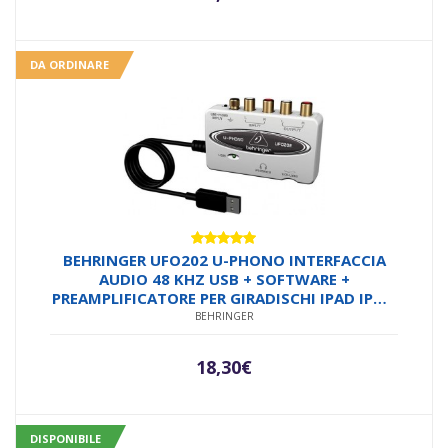
DA ORDINARE
Valutato
BEHRINGER UFO202 U-PHONO INTERFACCIA
5.00
su 5
AUDIO 48 KHZ USB + SOFTWARE +
PREAMPLIFICATORE PER GIRADISCHI IPAD IPOD
CON PHONO PREAMP GROUND
BEHRINGER
18,30
€
DISPONIBILE