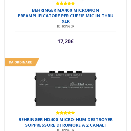
Valutato
BEHRINGER MA400 MICROMON
5.00
su 5
PREAMPLIFICATORE PER CUFFIE MIC IN THRU
XLR
BEHRINGER
17,20
€
DA ORDINARE
Valutato
BEHRINGER HD400 MICRO-HUM DESTROYER
5.00
su 5
SOPPRESSORE DI RUMORE A 2 CANALI
BEHRINGER