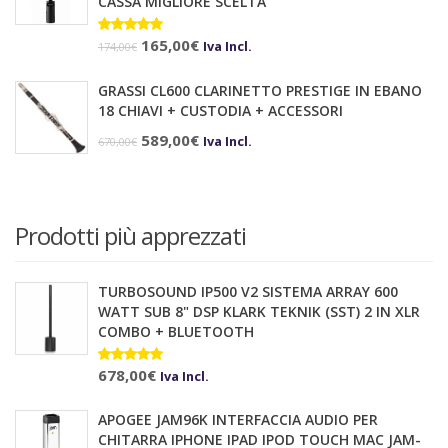
CASSA MIGLIORE SCELTA
13,80€.
10,00€.
Il
Il
Valutato
165,00
€
Iva Incl.
174,00
€
5.00
su 5
prezzo
prezzo
GRASSI CL600 CLARINETTO PRESTIGE IN EBANO
originale
attuale
18 CHIAVI + CUSTODIA + ACCESSORI
era:
è:
Il
Il
589,00
€
Iva Incl.
670,00
€
174,00€.
165,00€.
prezzo
prezzo
originale
attuale
era:
è:
Prodotti più apprezzati
670,00€.
589,00€.
TURBOSOUND IP500 V2 SISTEMA ARRAY 600
WATT SUB 8" DSP KLARK TEKNIK (SST) 2 IN XLR
COMBO + BLUETOOTH
Valutato
678,00
€
10.00
su 5
Iva Incl.
APOGEE JAM96K INTERFACCIA AUDIO PER
CHITARRA IPHONE IPAD IPOD TOUCH MAC JAM-