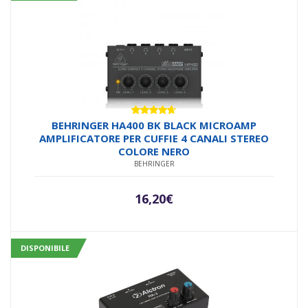
Valutato
BEHRINGER HA400 BK BLACK MICROAMP
4.58
su 5
AMPLIFICATORE PER CUFFIE 4 CANALI STEREO
COLORE NERO
BEHRINGER
16,20
€
DISPONIBILE