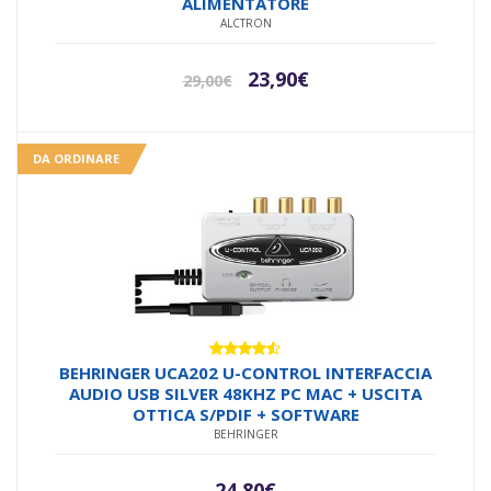
ALIMENTATORE
ALCTRON
Il
Il
23,90
€
29,00
€
prezzo
prezzo
originale
attuale
era:
è:
DA ORDINARE
29,00€.
23,90€.
Valutato
BEHRINGER UCA202 U-CONTROL INTERFACCIA
4.40
su 5
AUDIO USB SILVER 48KHZ PC MAC + USCITA
OTTICA S/PDIF + SOFTWARE
BEHRINGER
24,80
€