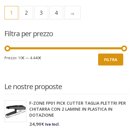
e
1
2
3
4
→
Filtra per prezzo
Prezzo
Prezzo
Prezzo:
10€
—
4.440€
FILTRA
Min
Max
Le nostre proposte
F-ZONE FP01 PICK CUTTER TAGLIA PLETTRI PER
CHITARRA CON 2 LAMINE IN PLASTICA IN
DOTAZIONE
24,90
€
Iva Incl.