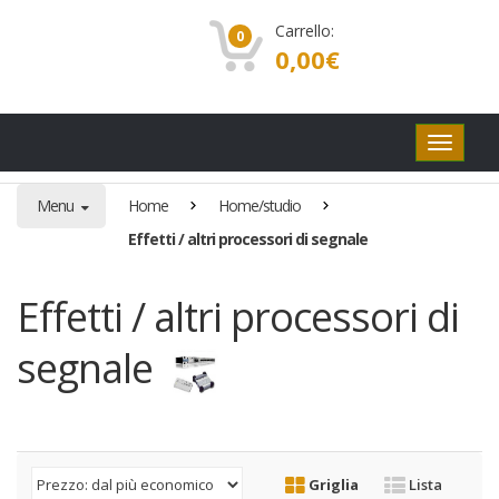
Carrello:
0
0,00
€
Pulsanti
di
navigaz
Menu
Home
Home/studio
Effetti / altri processori di segnale
Effetti / altri processori di
segnale
Griglia
Lista