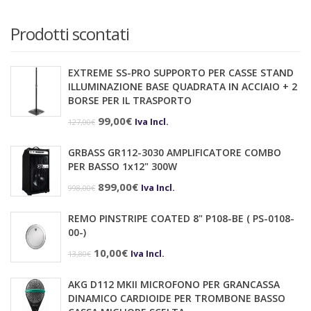
Prodotti scontati
EXTREME SS-PRO SUPPORTO PER CASSE STAND
ILLUMINAZIONE BASE QUADRATA IN ACCIAIO + 2
BORSE PER IL TRASPORTO
Il
Il
99,00
€
Iva Incl.
127,00
€
prezzo
prezzo
GRBASS GR112-3030 AMPLIFICATORE COMBO
originale
attuale
PER BASSO 1x12" 300W
era:
è:
Il
Il
899,00
€
Iva Incl.
998,00
€
127,00€.
99,00€.
prezzo
prezzo
REMO PINSTRIPE COATED 8" P108-BE ( PS-0108-
originale
attuale
00-)
era:
è:
Il
Il
10,00
€
Iva Incl.
13,80
€
998,00€.
899,00€.
prezzo
prezzo
AKG D112 MKII MICROFONO PER GRANCASSA
originale
attuale
DINAMICO CARDIOIDE PER TROMBONE BASSO
era:
è: