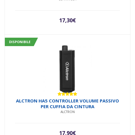
17,30
€
DISPONIBILE
Valutato
ALCTRON HA5 CONTROLLER VOLUME PASSIVO
5.00
su 5
PER CUFFIA DA CINTURA
ALCTRON
17,90
€