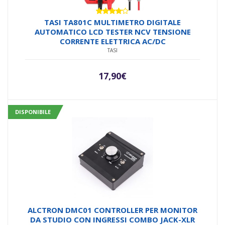
Valutato
TASI TA801C MULTIMETRO DIGITALE
4.00
su
AUTOMATICO LCD TESTER NCV TENSIONE
5
CORRENTE ELETTRICA AC/DC
TASI
17,90
€
DISPONIBILE
ALCTRON DMC01 CONTROLLER PER MONITOR
DA STUDIO CON INGRESSI COMBO JACK-XLR