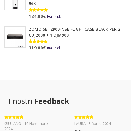
96K
Valutato
124,00
€
Iva Incl.
5.00
su 5
ZOMO SET2900-NSE FLIGHTCASE BLACK PER 2
CDJ2000 + 1 DJM900
Valutato
319,00
€
Iva Incl.
5.00
su 5
I nostri
Feedback
Valutato
5
Valutato
5
GIULIANO - 16 Novembre
LAURA - 3 Aprile 2024:
su 5
su 5
2024: