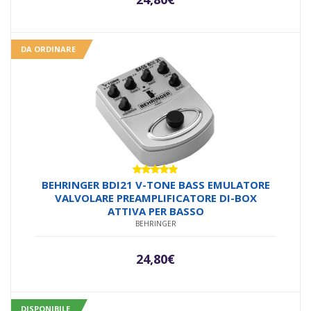
DA ORDINARE
Valutato
BEHRINGER BDI21 V-TONE BASS EMULATORE
5.00
su 5
VALVOLARE PREAMPLIFICATORE DI-BOX
ATTIVA PER BASSO
BEHRINGER
24,80
€
DISPONIBILE