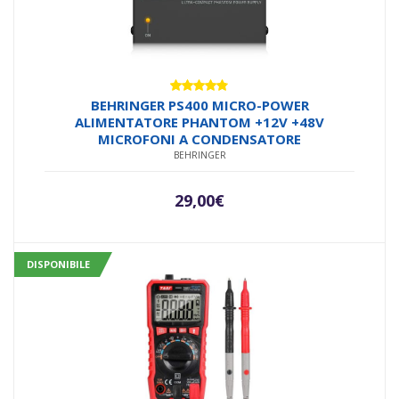
Valutato
BEHRINGER PS400 MICRO-POWER
4.75
su 5
ALIMENTATORE PHANTOM +12V +48V
MICROFONI A CONDENSATORE
BEHRINGER
29,00
€
DISPONIBILE