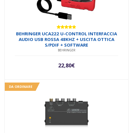
Valutato
BEHRINGER UCA222 U-CONTROL INTERFACCIA
4.80
su 5
AUDIO USB ROSSA 48KHZ + USCITA OTTICA
S/PDIF + SOFTWARE
BEHRINGER
22,80
€
DA ORDINARE