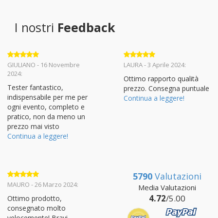
I nostri
Feedback
Valutato
5
Valutato
5
GIULIANO - 16 Novembre
LAURA - 3 Aprile 2024:
su 5
su 5
2024:
Ottimo rapporto qualità
Tester fantastico,
prezzo. Consegna puntuale
indispensabile per me per
Continua a leggere!
ogni evento, completo e
pratico, non da meno un
prezzo mai visto
Continua a leggere!
5790
Valutazioni
Valutato
5
MAURO - 26 Marzo 2024:
Media Valutazioni
su 5
4.72
/5.00
Ottimo prodotto,
consegnato molto
velocemente! Bravi