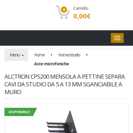
Carrello:
0
0,00
€
Pulsanti
di
navigaz
Menu
Home
Home/studio
Aste microfoniche
ALCTRON CPS200 MENSOLA A PETTINE SEPARA
CAVI DA STUDIO DA 5 A 13 MM SGANCIABILE A
MURO
DISPONIBILE