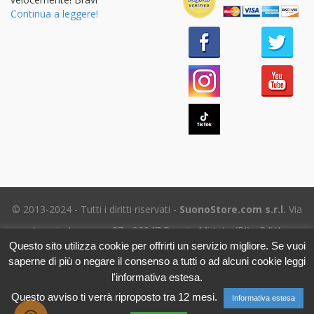
Continua a leggere!
© 2013-2024 - Tutti i diritti riservati -
SuonoStore.com s.r.l.
Via
Ignazio Losacco, 37 - 02047 Poggio Mirteto (RI) - P.IVA
Questo sito utilizza cookie per offrirti un servizio migliore. Se vuoi
01112470578 SDI: SUBM70N - REA RI-69195
saperne di più o negare il consenso a tutti o ad alcuni cookie leggi
Tel. (+39) 06.5656.8718 -
eMail Assistenza clienti
- Leggi
l'informativa estesa.
l'
Informativa sulla Privacy
Questo avviso ti verrà riproposto tra 12 mesi.
Informativa estesa