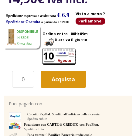
Visto a meno ?
€ 6.9
Spedizione espressa e assicurata
Parliamone!
Spedizione Gratuita
a partire da € 199,00
DISPONIBILE
Ordina entro
00H
09m
IN SEDE
ti arriva il giorno
Stock Alto
10
Lunedì
2026
Agosto
ALCTRON
Acquista
CPS200
MENSOLA
A
PETTINE
Puoi pagarlo con
SEPARA
CAVI
Circuito
PayPal
. Spedito all'indirizzo della ricevuta
DA
Spedito subito
STUDIO
Paga sicuro con
CARTE di CREDITO
con
PayPlug
.
DA
Spedito subito
5
Paga tramite il
Bonifico Bancario
tradizionale