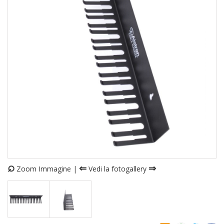
⌕
⇐
⇒
Zoom Immagine |
Vedi la fotogallery