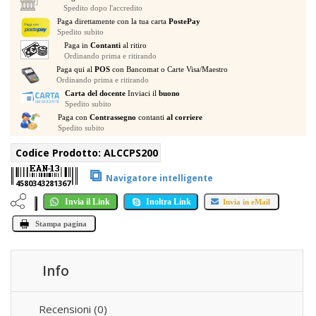
A
Spedito dopo l'accredito
13
Paga direttamente con la tua carta
PostePay
Spedito subito
MM
Paga in
Contanti
al ritiro
SGANCIABILE
Ordinando prima e ritirando
A
Paga qui al
POS
con Bancomat o Carte Visa/Maestro
MURO
Ordinando prima e ritirando
quantità
Carta del docente
Inviaci il
buono
Spedito subito
Paga con
Contrassegno
contanti
al corriere
Spedito subito
Codice Prodotto:
ALCCPS200
⧉
Navigatore intelligente
4580343281367
Invia il Link
Inoltra Link
Invia in eMail
Stampa pagina
Info
Recensioni (0)