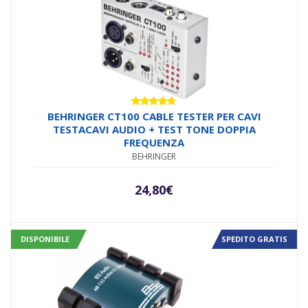
Valutato
BEHRINGER CT100 CABLE TESTER PER CAVI
4.67
su 5
TESTACAVI AUDIO + TEST TONE DOPPIA
FREQUENZA
BEHRINGER
24,80
€
DISPONIBILE
SPEDITO GRATIS