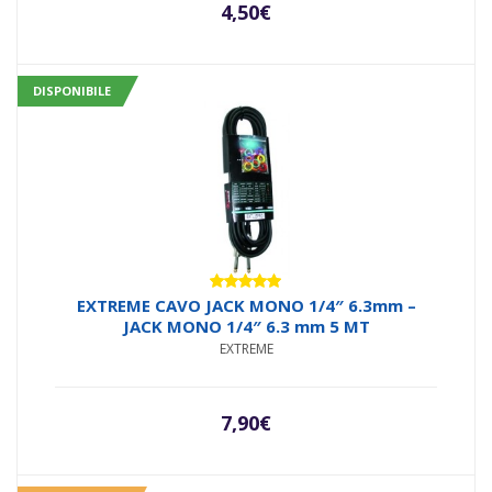
4,50
€
DISPONIBILE
Valutato
EXTREME CAVO JACK MONO 1/4″ 6.3mm –
5.00
su 5
JACK MONO 1/4″ 6.3 mm 5 MT
EXTREME
7,90
€