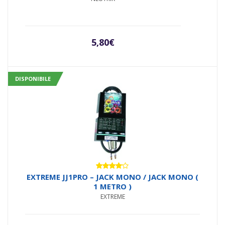
5,80
€
DISPONIBILE
Valutato
EXTREME JJ1PRO – JACK MONO / JACK MONO (
4.00
su
1 METRO )
5
EXTREME