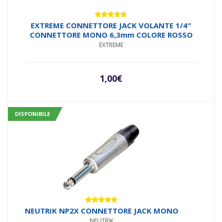
Valutato
EXTREME CONNETTORE JACK VOLANTE 1/4″
4.71
su 5
CONNETTORE MONO 6,3mm COLORE ROSSO
EXTREME
1,00
€
DISPONIBILE
Valutato
NEUTRIK NP2X CONNETTORE JACK MONO
5.00
su 5
NEUTRIK