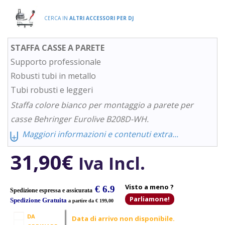
CERCA IN
ALTRI ACCESSORI PER DJ
STAFFA CASSE A PARETE
Supporto professionale
Robusti tubi in metallo
Tubi robusti e leggeri
Staffa colore bianco per montaggio a parete per
casse Behringer Eurolive B208D-WH.
⨄
Maggiori informazioni e contenuti extra...
31,90
€
Iva Incl.
Visto a meno ?
€ 6.9
Spedizione espressa e assicurata
Parliamone!
Spedizione Gratuita
a partire da € 199,00
DA
Data di arrivo non disponibile.