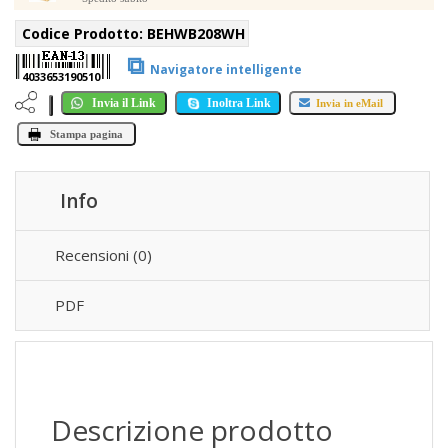
Codice Prodotto:
BEHWB208WH
⧉
Navigatore intelligente
4033653190510
Invia il Link
Inoltra Link
Invia in eMail
Stampa pagina
Info
Recensioni (0)
PDF
Descrizione prodotto