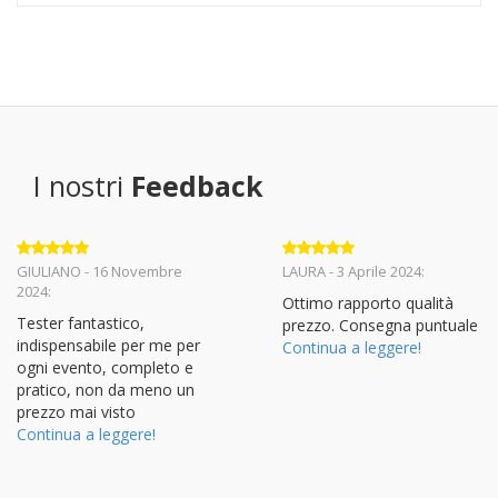
I nostri
Feedback
Valutato
5
Valutato
5
GIULIANO - 16 Novembre
LAURA - 3 Aprile 2024:
su 5
su 5
2024:
Ottimo rapporto qualità
Tester fantastico,
prezzo. Consegna puntuale
indispensabile per me per
Continua a leggere!
ogni evento, completo e
pratico, non da meno un
prezzo mai visto
Continua a leggere!