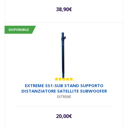
38,90
€
DISPONIBILE
Valutato
EXTREME SS1-SUB STAND SUPPORTO
4.75
su 5
DISTANZIATORE SATELLITE SUBWOOFER
EXTREME
20,00
€