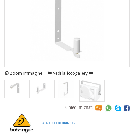
⌕
⇐
⇒
Zoom Immagine |
Vedi la fotogallery
Chiedi in chat:
CATALOGO
BEHRINGER