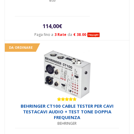
BSS
114,00
€
Paga fino a
3 Rate
da
€ 38.00
DA ORDINARE
Valutato
BEHRINGER CT100 CABLE TESTER PER CAVI
4.67
su 5
TESTACAVI AUDIO + TEST TONE DOPPIA
FREQUENZA
BEHRINGER