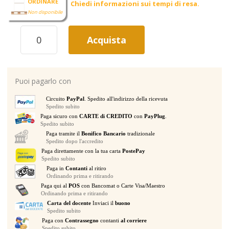
ORDINARE
Chiedi informazioni sui tempi di resa.
Non disponibile
BEHRINGER
Acquista
WB208-
WH
WALLMOUNT
WHITE
Puoi pagarlo con
STAFFA
DA
Circuito
PayPal
. Spedito all'indirizzo della ricevuta
MURO
Spedito subito
PER
Paga sicuro con
CARTE di CREDITO
con
PayPlug
.
MONTAGGIO
Spedito subito
A
Paga tramite il
Bonifico Bancario
tradizionale
PARETE
Spedito dopo l'accredito
CASSA
Paga direttamente con la tua carta
PostePay
Spedito subito
B208D-
Paga in
Contanti
al ritiro
WH
Ordinando prima e ritirando
BIANCA
Paga qui al
POS
con Bancomat o Carte Visa/Maestro
quantità
Ordinando prima e ritirando
Carta del docente
Inviaci il
buono
Spedito subito
Paga con
Contrassegno
contanti
al corriere
Spedito subito