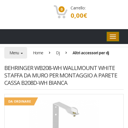
Carrello:
0
0,00
€
Pulsanti
di
navigaz
Menu
Home
Dj
Altri accessori per dj
BEHRINGER WB208-WH WALLMOUNT WHITE
STAFFA DA MURO PER MONTAGGIO A PARETE
CASSA B208D-WH BIANCA
DA ORDINARE