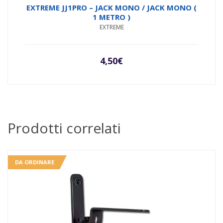
Valutato
EXTREME JJ1PRO – JACK MONO / JACK MONO (
4.00
su
1 METRO )
5
EXTREME
4,50
€
Prodotti correlati
DA ORDINARE