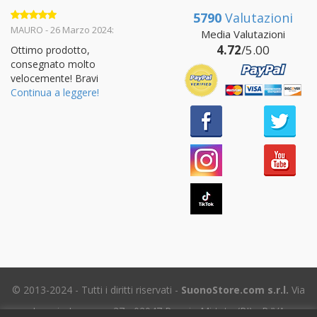
5790
Valutazioni
Valutato
5
MAURO - 26 Marzo 2024:
Media Valutazioni
su 5
4.72
/5.00
Ottimo prodotto,
consegnato molto
velocemente! Bravi
Continua a leggere!
© 2013-2024 - Tutti i diritti riservati -
SuonoStore.com s.r.l.
Via
Ignazio Losacco, 37 - 02047 Poggio Mirteto (RI) - P.IVA