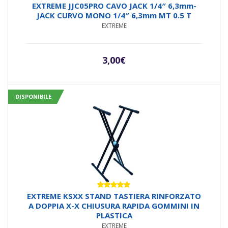
EXTREME JJC05PRO CAVO JACK 1/4″ 6,3mm-
JACK CURVO MONO 1/4″ 6,3mm MT 0.5 T
EXTREME
3,00
€
DISPONIBILE
Valutato
EXTREME KSXX STAND TASTIERA RINFORZATO
5.00
su 5
A DOPPIA X-X CHIUSURA RAPIDA GOMMINI IN
PLASTICA
EXTREME