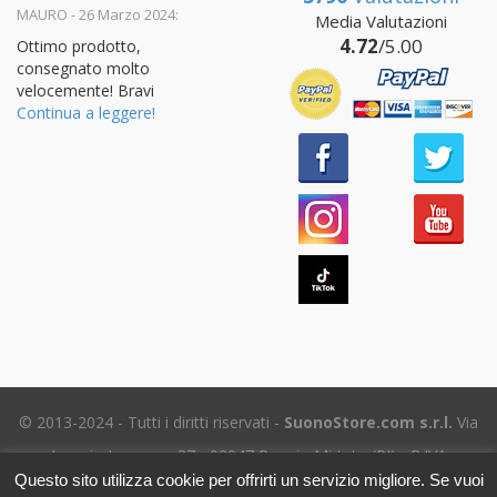
Valutato
5
MAURO - 26 Marzo 2024:
Media Valutazioni
su 5
4.72
/5.00
Ottimo prodotto,
consegnato molto
velocemente! Bravi
Continua a leggere!
© 2013-2024 - Tutti i diritti riservati -
SuonoStore.com s.r.l.
Via
Ignazio Losacco, 37 - 02047 Poggio Mirteto (RI) - P.IVA
Questo sito utilizza cookie per offrirti un servizio migliore. Se vuoi
01112470578 SDI: SUBM70N - REA RI-69195