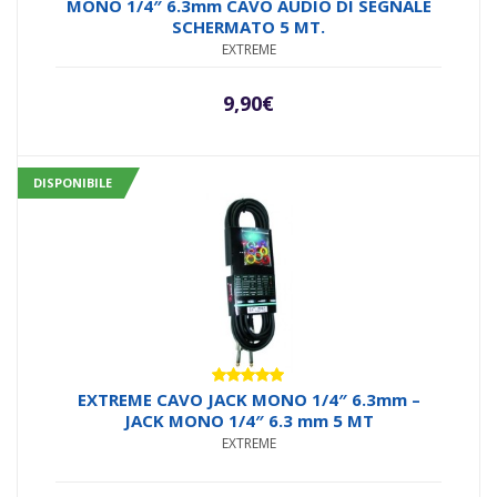
MONO 1/4″ 6.3mm CAVO AUDIO DI SEGNALE
SCHERMATO 5 MT.
EXTREME
9,90
€
DISPONIBILE
Valutato
EXTREME CAVO JACK MONO 1/4″ 6.3mm –
5.00
su 5
JACK MONO 1/4″ 6.3 mm 5 MT
EXTREME