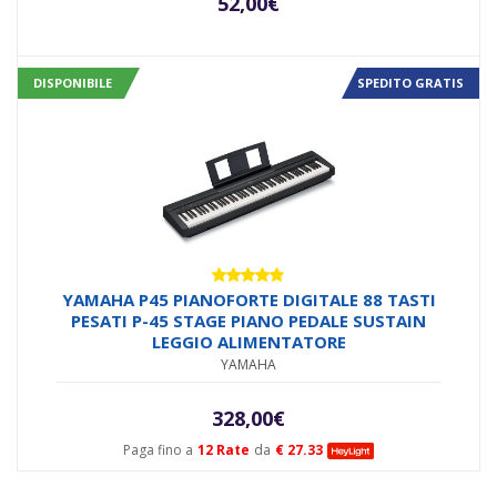
52,00
€
DISPONIBILE
SPEDITO GRATIS
Valutato
YAMAHA P45 PIANOFORTE DIGITALE 88 TASTI
4.80
su 5
PESATI P-45 STAGE PIANO PEDALE SUSTAIN
LEGGIO ALIMENTATORE
YAMAHA
328,00
€
Paga fino a
12 Rate
da
€ 27.33