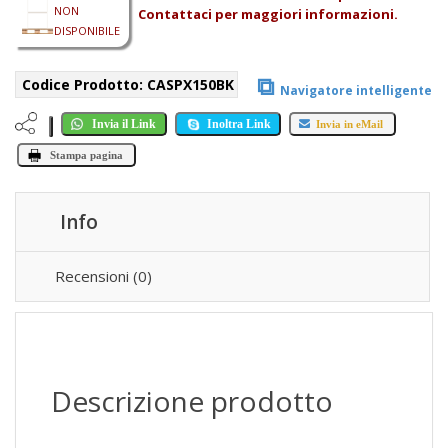
NON
Contattaci per maggiori informazioni.
DISPONIBILE
⧉
Codice Prodotto:
CASPX150BK
Navigatore intelligente
Invia il Link
Inoltra Link
Invia in eMail
Stampa pagina
Info
Recensioni (0)
Descrizione prodotto