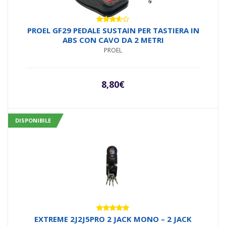
Valutato
PROEL GF29 PEDALE SUSTAIN PER TASTIERA IN
3.50
su
ABS CON CAVO DA 2 METRI
5
PROEL
8,80
€
DISPONIBILE
Valutato
EXTREME 2J2J5PRO 2 JACK MONO – 2 JACK
5.00
su 5