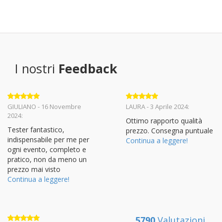
I nostri
Feedback
Valutato
5
Valutato
5
GIULIANO - 16 Novembre
LAURA - 3 Aprile 2024:
su 5
su 5
2024:
Ottimo rapporto qualità
Tester fantastico,
prezzo. Consegna puntuale
indispensabile per me per
Continua a leggere!
ogni evento, completo e
pratico, non da meno un
prezzo mai visto
Continua a leggere!
5790
Valutazioni