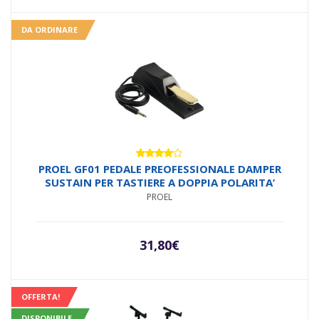
DA ORDINARE
Valutato
PROEL GF01 PEDALE PREOFESSIONALE DAMPER
3.88
su
SUSTAIN PER TASTIERE A DOPPIA POLARITA’
5
PROEL
31,80
€
OFFERTA!
DISPONIBILE