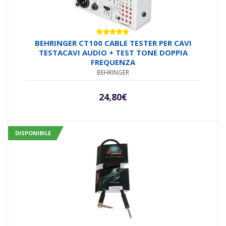
Valutato
BEHRINGER CT100 CABLE TESTER PER CAVI
4.67
su 5
TESTACAVI AUDIO + TEST TONE DOPPIA
FREQUENZA
BEHRINGER
24,80
€
DISPONIBILE