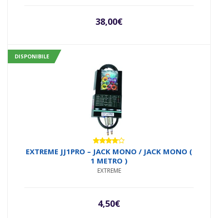
38,00
€
DISPONIBILE
Valutato
EXTREME JJ1PRO – JACK MONO / JACK MONO (
4.00
su
1 METRO )
5
EXTREME
4,50
€