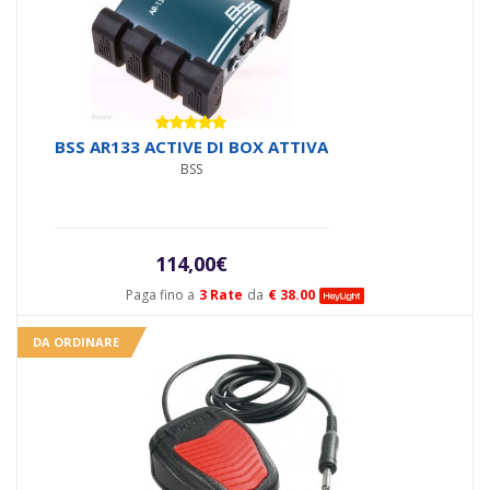
era:
è:
69,00€.
58,90€.
Valutato
BSS AR133 ACTIVE DI BOX ATTIVA
5.00
su 5
BSS
114,00
€
Paga fino a
3 Rate
da
€ 38.00
DA ORDINARE