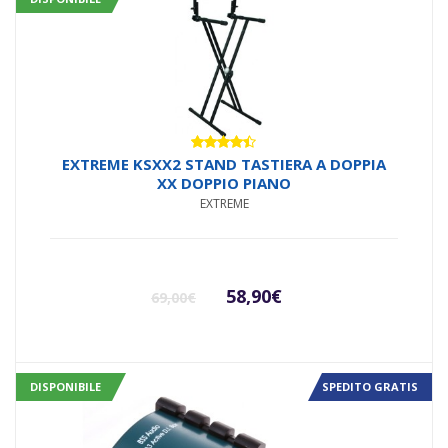
Valutato
EXTREME KSXX2 STAND TASTIERA A DOPPIA
4.33
su
XX DOPPIO PIANO
5
EXTREME
Il
Il
58,90
€
69,00
€
prezzo
prezzo
originale
attuale
DISPONIBILE
SPEDITO GRATIS