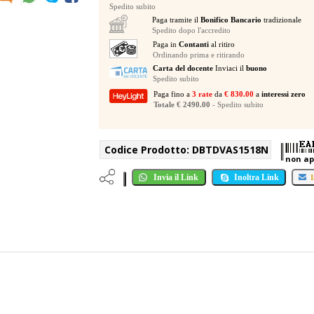
Spedito subito
Paga tramite il
Bonifico Bancario
tradizionale
Spedito dopo l'accredito
Paga in
Contanti
al ritiro
Ordinando prima e ritirando
Carta del docente
Inviaci il
buono
Spedito subito
Paga fino a
3 rate
da
€ 830.00
a
interessi zero
Totale € 2490.00
- Spedito subito
Codice Prodotto:
DBTDVAS1518N
non ap
Invia il Link
Inoltra Link
I