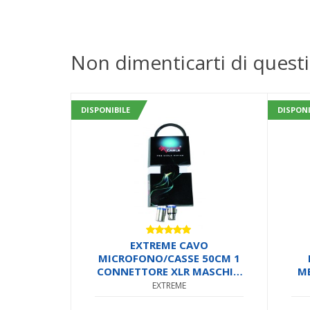
Non dimenticarti di questi
DISPONIBILE
DISPONI
Valutato
EXTREME CAVO
5.00
su 5
MICROFONO/CASSE 50CM 1
CONNETTORE XLR MASCHIO
ME
1 FEMMINA + STRAP + 12
EXTREME
ANELLINI CAVO
ST