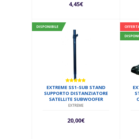
MICROFONICO 6.5MM
4,45
€
CONNETTORI SMONTABILI
CO
METALLO ANTISCIVOLO
DISPONIBILE
OFFERT
DISPONI
Valutato
EXTREME SS1-SUB STAND
EX
4.75
su 5
SUPPORTO DISTANZIATORE
S
SATELLITE SUBWOOFER
BO
EXTREME
R
20,00
€