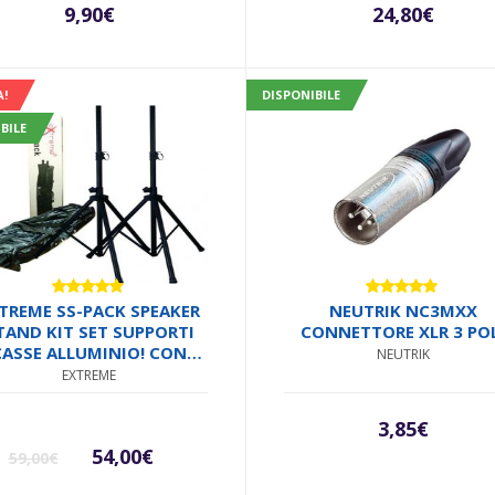
MICROFONICO 6.5MM
9,90
€
24,80
€
NNETTORI SMONTABILI
METALLO ANTISCIVOLO
A!
DISPONIBILE
BILE
Valutato
Valutato
TREME SS-PACK SPEAKER
NEUTRIK NC3MXX
4.71
su 5
5.00
su 5
TAND KIT SET SUPPORTI
CONNETTORE XLR 3 PO
CASSE ALLUMINIO! CON
NEUTRIK
RSA TRASPORTO ALTEZZA
EXTREME
EGOLABILE SISTEMA DI
SICUREZZA IN ACCIAIO
Il
Il
3,85
€
54,00
€
59,00
€