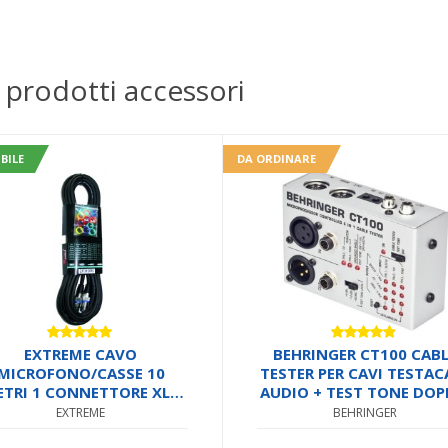
 prodotti accessori
BILE
DA ORDINARE
Valutato
Valutato
EXTREME CAVO
BEHRINGER CT100 CABL
5.00
su 5
4.67
su 5
MICROFONO/CASSE 10
TESTER PER CAVI TESTAC
TRI 1 CONNETTORE XLR
AUDIO + TEST TONE DOP
MASCHIO 1 FEMMINA +
FREQUENZA
EXTREME
BEHRINGER
RAP + 12 ANELLINI CAVO