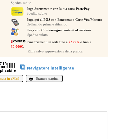
quantità
Spedito subito
Paga direttamente con la tua carta
PostePay
Spedito subito
Paga qui al
POS
con Bancomat o Carte Visa/Maestro
Ordinando prima e ritirando
Paga con
Contrassegno
contanti
al corriere
Spedito subito
Finanziamenti
in sede
fino a
72 rate
e fino a
30.000€
.
Ritira salvo approvazione della pratica.
⧉
Navigatore intelligente
plicabile
nvia in eMail
Stampa pagina