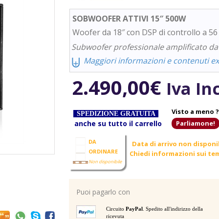
SOBWOOFER ATTIVI 15″ 500W
Woofer da 18″ con DSP di controllo a 56 
Subwoofer professionale amplificato da 
⨄
Maggiori informazioni e contenuti ext
2.490,00
€
Iva In
Visto a meno ?
SPEDIZIONE GRATUITA
anche su tutto il carrello
Parliamone!
DA
Data di arrivo non disponi
ORDINARE
Chiedi informazioni sui tem
Non disponibile
Puoi pagarlo con
Circuito
PayPal
. Spedito all'indirizzo della
ricevuta