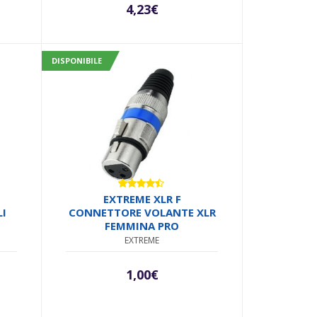
4,23
€
DISPONIBILE
Valutato
EXTREME XLR F
4.33
su
LI
CONNETTORE VOLANTE XLR
5
FEMMINA PRO
EXTREME
1,00
€