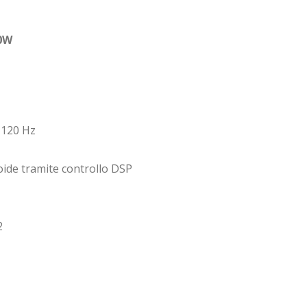
0W
 120 Hz
ioide tramite controllo DSP
2