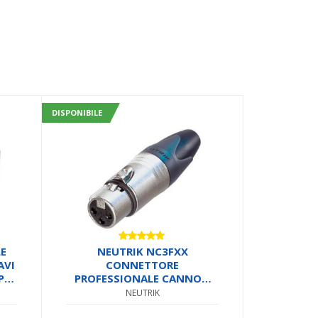
DISPONIBILE
Valutato
E
NEUTRIK NC3FXX
5.00
su 5
AVI
CONNETTORE
PIA
PROFESSIONALE CANNON
XLR FEMMINA DA CABLARE
NEUTRIK
PER CAVI MICROFONICI