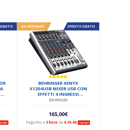
 GRATIS
DA ORDINARE
SPEDITO GRATIS
Valutato
TOR
BEHRINGER XENYX
5.00
su 5
SA
X1204USB MIXER USB CON
12″
EFFETTI 4 INGRESSI
MICROFONICI 2 STEREO +
BEHRINGER
INTERFACCIA AUDIO USB
165,00
€
Paga fino a
3 Rate
da
€ 55.00