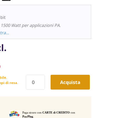
bit
1500 Watt per applicazioni PA.
ra...
cl.
DB
bile.
Acquista
DVA
pi di resa.
S1518
SUBWOOFER
ATTIVO
1500W
EX-
Paga sicuro con
CARTE di CREDITO
con
DEMO
PayPlug
.