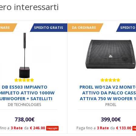
ero interessarti
INARE
SPEDITO GRATIS
DA ORDINARE
SPEDITO
Valutato
Valutato
DB ES503 IMPIANTO
PROEL WD12A V2 MONI
5.00
su 5
5.00
su 5
MPLETO ATTIVO 1000W
ATTIVO DA PALCO CAS
UBWOOFER + SATELLITI
ATTIVA 750 W WOOFER 
BIAMPLIFICATO
DB TECHNOLOGIES
PROEL
738,00
€
399,00
€
fino a
3 Rate
da
€ 246.00
Paga fino a
3 Rate
da
€ 133.00