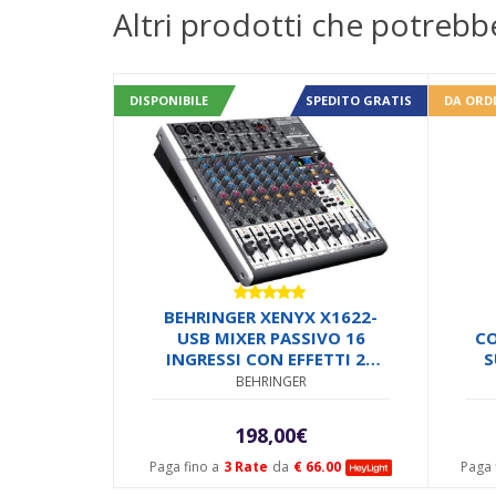
Altri prodotti che potrebb
DISPONIBILE
SPEDITO GRATIS
DA ORD
Valutato
BEHRINGER XENYX X1622-
5.00
su 5
USB MIXER PASSIVO 16
CO
INGRESSI CON EFFETTI 24
S
BIT 4 COMPRESSORI +
BEHRINGER
INTERFACCIA AUDIO USB
198,00
€
Paga fino a
3 Rate
da
€ 66.00
Paga 