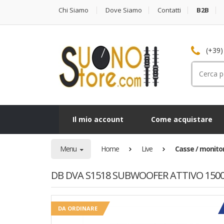
Chi Siamo
Dove Siamo
Contatti
B2B
(+39)
Cerca
per:
Il mio account
Come acquistare
Menu
Home
Live
Casse / monitor 
DB DVA S1518 SUBWOOFER ATTIVO 150
DA ORDINARE