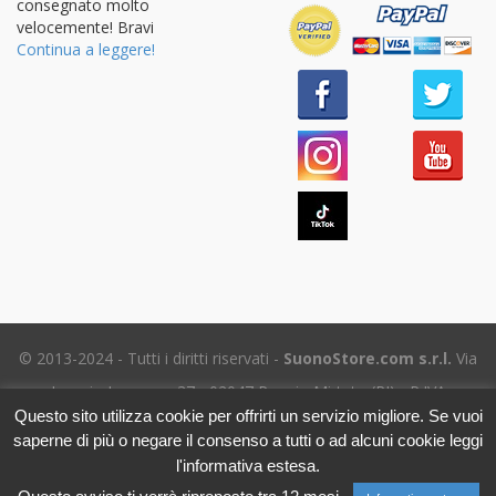
consegnato molto
velocemente! Bravi
Continua a leggere!
© 2013-2024 - Tutti i diritti riservati -
SuonoStore.com s.r.l.
Via
Ignazio Losacco, 37 - 02047 Poggio Mirteto (RI) - P.IVA
Questo sito utilizza cookie per offrirti un servizio migliore. Se vuoi
01112470578 SDI: SUBM70N - REA RI-69195
saperne di più o negare il consenso a tutti o ad alcuni cookie leggi
Tel. (+39) 06.5656.8718 -
eMail Assistenza clienti
- Leggi
l'informativa estesa.
l'
Informativa sulla Privacy