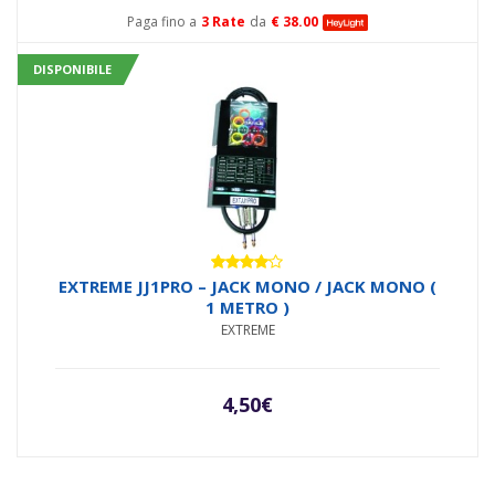
Paga fino a
3 Rate
da
€ 38.00
DISPONIBILE
Valutato
EXTREME JJ1PRO – JACK MONO / JACK MONO (
4.00
su
1 METRO )
5
EXTREME
4,50
€