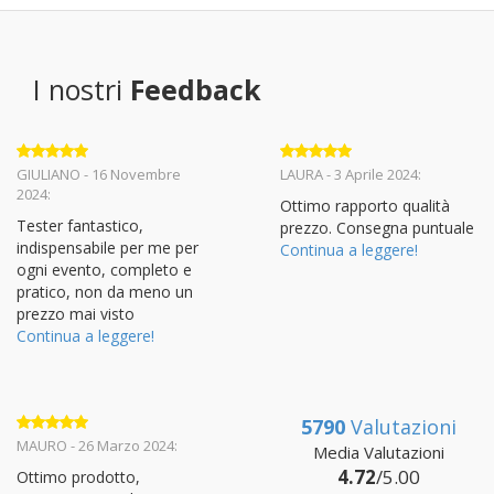
era:
è:
15,40€.
14,63€.
I nostri
Feedback
Valutato
5
Valutato
5
GIULIANO - 16 Novembre
LAURA - 3 Aprile 2024:
su 5
su 5
2024:
Ottimo rapporto qualità
Tester fantastico,
prezzo. Consegna puntuale
indispensabile per me per
Continua a leggere!
ogni evento, completo e
pratico, non da meno un
prezzo mai visto
Continua a leggere!
5790
Valutazioni
Valutato
5
MAURO - 26 Marzo 2024:
Media Valutazioni
su 5
4.72
/5.00
Ottimo prodotto,