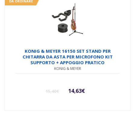
DA ORDINARE
KONIG & MEYER 16150 SET STAND PER
CHITARRA DA ASTA PER MICROFONO KIT
SUPPORTO + APPOGGIO PRATICO
KONIG & MEYER
Il
Il
14,63
€
15,40
€
prezzo
prezzo
originale
attuale