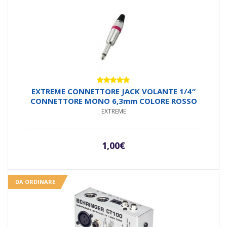
Valutato
EXTREME CONNETTORE JACK VOLANTE 1/4″
4.71
su 5
CONNETTORE MONO 6,3mm COLORE ROSSO
EXTREME
1,00
€
DA ORDINARE