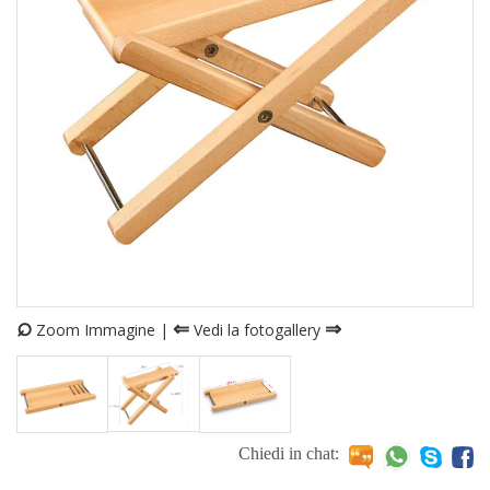
⌕
⇐
⇒
Zoom Immagine |
Vedi la fotogallery
Chiedi in chat: