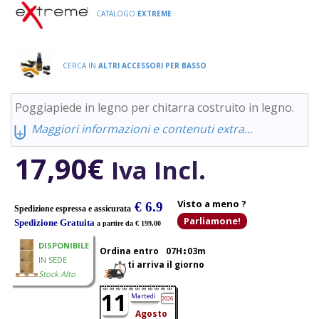
CATALOGO
EXTREME
CERCA IN
ALTRI ACCESSORI PER BASSO
Poggiapiede in legno per chitarra costruito in legno.
⨄
Maggiori informazioni e contenuti extra...
17,90
€
Iva Incl.
Visto a meno ?
€ 6.9
Spedizione espressa e assicurata
Parliamone!
Spedizione Gratuita
a partire da € 199,00
DISPONIBILE
Ordina entro
07H
03m
IN SEDE
ti arriva il giorno
Stock Alto
11
Martedì
2026
Agosto