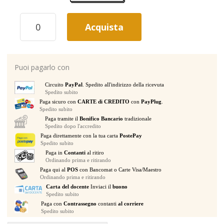
EXTREME
Acquista
FS1W
POGGIAPIEDE
IN
LEGNO
Puoi pagarlo con
PER
CHITARRA
Circuito
PayPal
. Spedito all'indirizzo della ricevuta
REGOLABILE
Spedito subito
IN
Paga sicuro con
CARTE di CREDITO
con
PayPlug
.
ALTEZZA
Spedito subito
quantità
Paga tramite il
Bonifico Bancario
tradizionale
Spedito dopo l'accredito
Paga direttamente con la tua carta
PostePay
Spedito subito
Paga in
Contanti
al ritiro
Ordinando prima e ritirando
Paga qui al
POS
con Bancomat o Carte Visa/Maestro
Ordinando prima e ritirando
Carta del docente
Inviaci il
buono
Spedito subito
Paga con
Contrassegno
contanti
al corriere
Spedito subito