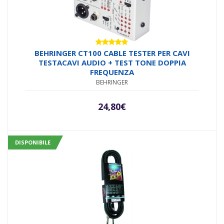
Valutato
BEHRINGER CT100 CABLE TESTER PER CAVI
4.67
su 5
TESTACAVI AUDIO + TEST TONE DOPPIA
FREQUENZA
BEHRINGER
24,80
€
DISPONIBILE