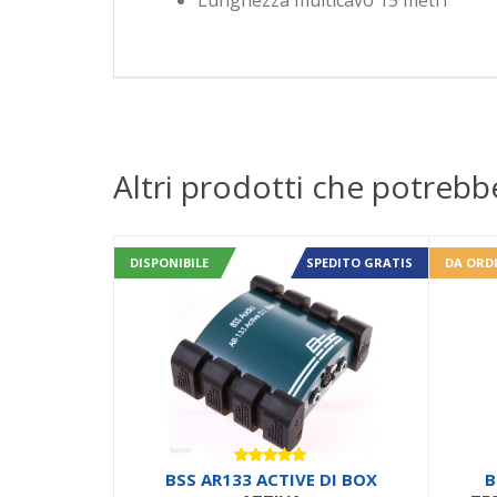
Lunghezza multicavo 15 metri
Altri prodotti che potrebb
DISPONIBILE
SPEDITO GRATIS
DA ORD
Valutato
BSS AR133 ACTIVE DI BOX
B
5.00
su 5