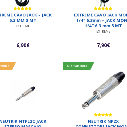
Valutato
Valutato
TREME CAVO JACK – JACK
EXTREME CAVO JACK M
5.00
su 5
5.00
su 5
6.3 MM 3 MT
1/4″ 6.3mm – JACK MO
1/4″ 6.3 mm 5 MT
EXTREME
EXTREME
6,90
€
7,90
€
INARE
DISPONIBILE
Valutato
NEUTRIK NTPL2C JACK
NEUTRIK NP2X
5.00
su 5
STEREO MASCHIO
CONNETTORE JACK MO