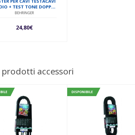
STER PER CAVI TESTACAVI
DIO + TEST TONE DOPPIA
FREQUENZA
BEHRINGER
24,80
€
 prodotti accessori
BILE
DISPONIBILE