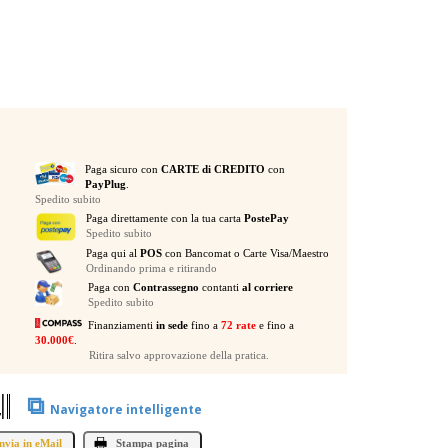
Paga sicuro con
CARTE di CREDITO
con
PayPlug
.
Spedito subito
Paga direttamente con la tua carta
PostePay
Spedito subito
Paga qui al
POS
con Bancomat o Carte Visa/Maestro
Ordinando prima e ritirando
Paga con
Contrassegno
contanti
al corriere
Spedito subito
Finanziamenti
in sede
fino a
72 rate
e fino a
30.000€
.
Ritira salvo approvazione della pratica.
⧉
Navigatore intelligente
nvia in eMail
Stampa pagina