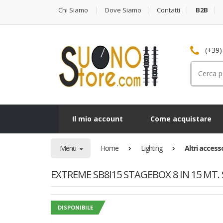
Chi Siamo
Dove Siamo
Contatti
B2B
(+39)
Cerca
per:
Il mio account
Come acquistare
Menu
Home
Lighting
Altri accesso
EXTREME SB8I15 STAGEBOX 8 IN 15 MT
DISPONIBILE