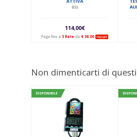
ATTIVA
TE
AU
BSS
114,00
€
Paga fino a
3 Rate
da
€ 38.00
Non dimenticarti di questi
DISPONIBILE
DISPONI