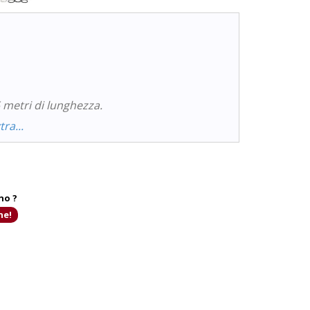
 metri di lunghezza.
ra...
no ?
ne!