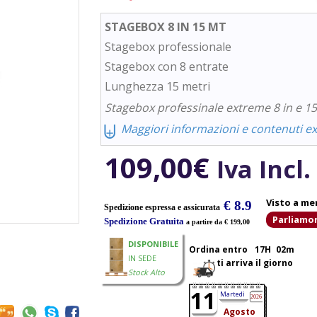
STAGEBOX 8 IN 15 MT
Stagebox professionale
Stagebox con 8 entrate
Lunghezza 15 metri
Stagebox professinale extreme 8 in e 15
⨄
Maggiori informazioni e contenuti ext
109,00
€
Iva Incl.
Visto a me
€ 8.9
Spedizione espressa e assicurata
Parliamo
Spedizione Gratuita
a partire da € 199,00
DISPONIBILE
Ordina entro
17H
02m
IN SEDE
ti arriva il giorno
Stock Alto
11
Martedì
2026
Agosto