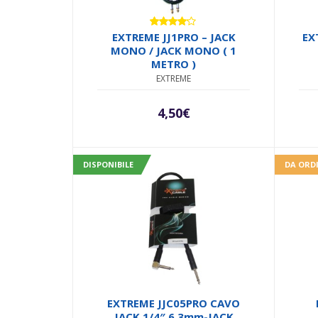
Valutato
EXTREME JJ1PRO – JACK
EX
4.00
su
MONO / JACK MONO ( 1
5
METRO )
EXTREME
4,50
€
DISPONIBILE
DA ORD
EXTREME JJC05PRO CAVO
JACK 1/4″ 6,3mm-JACK