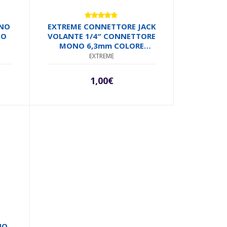
Valutato
ONO
EXTREME CONNETTORE JACK
4.71
su 5
NO
VOLANTE 1/4″ CONNETTORE
MONO 6,3mm COLORE
ROSSO
EXTREME
1,00
€
NO