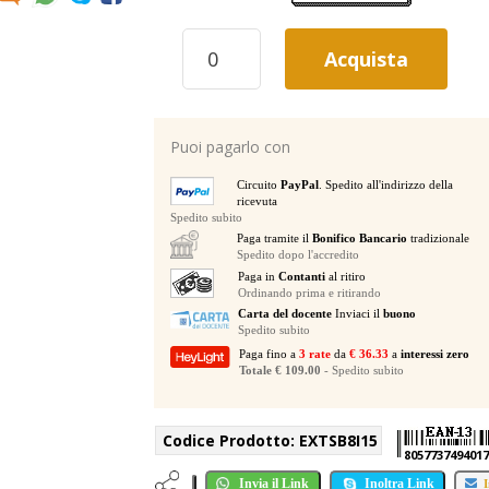
EXTREME
Acquista
SB8I15
STAGEBOX
8
IN
Puoi pagarlo con
15
MT.
Circuito
PayPal
. Spedito all'indirizzo della
STAGEBOX
ricevuta
DA
Spedito subito
PALCO
Paga tramite il
Bonifico Bancario
tradizionale
CON
Spedito dopo l'accredito
8
Paga in
Contanti
al ritiro
Ordinando prima e ritirando
INGRESSI
Carta del docente
Inviaci il
buono
XLR
Spedito subito
FEMMINA
Paga fino a
3 rate
da
€ 36.33
a
interessi zero
/
Totale € 109.00
- Spedito subito
8
CONNETTORI
XLR
Codice Prodotto:
EXTSB8I15
MASCHIO
8057737494017
quantità
Invia il Link
Inoltra Link
I